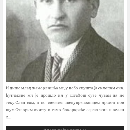
И диже млад жаморлишћа ме, у небо спушта.Ја склопим очи,
ћутим:све ми је прошло ни у шта!Још сузе чувам да не
теку.Слеп сам, а по свежем звекупрепознајем дрвета нов
шум.Отворим очи:ту и тамо бокоркреће се,као жив и зелен
х...