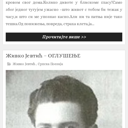
кровом свог дома.Колико дивоте у блискоме гласу!Само
због једног тугујем ужасно –што живот с тобом би тежак у
часу,и што си ме упознао касно.Али ни та патња није тако
тешка.Од понижења, повреда, страха клета,ја...
Прочитајте више >>
Живко Јевтић – ОГЛУШЕЊЕ
Живко Јевтић
,
Српска Поезија