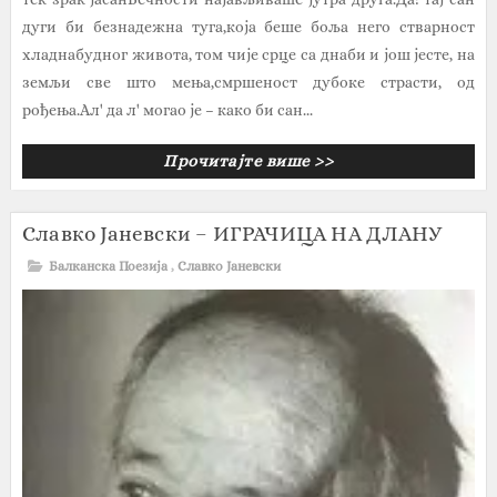
дуги би безнадежна туга,која беше боља него стварност
хладнабудног живота, том чије срце са днаби и још јесте, на
земљи све што мења,смршеност дубоке страсти, од
рођења.Ал' да л' могао је – како би сан...
Прочитајте више >>
Славко Јаневски – ИГРАЧИЦА НА ДЛАНУ
Балканска Поезија
,
Славко Јаневски