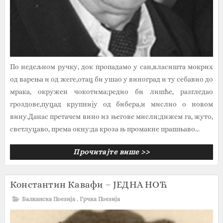
По недељном ручку, док пропадамо у сан,власишта мокрих
од варења и од жеге,отац би ушао у виноград и ту себавио до
мрака, окружен чокотима;редио би лишће, разгледао
гроздове,пуцад крупнију од бибера,и мислио о новом
вину.Данас претачем вино из његове мисли;дижем га, жуто,
светлуцаво, према окну:да кроза њ промакне прашњаво...
Прочитајте више >>
Константин Кавафи – ЈЕДНА НОЋ
Балканска Поезија
,
Грчка Поезија