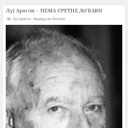
Луј Арагон – НЕМА СРЕТНЕ ЉУБАВИ
Луј Арагон
,
Француска Поезија