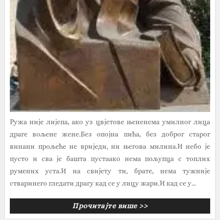
Ружа није лијепа, ако уз цвјетове њененема умилног лица
драге вољене жене.Без опојна пића, без доброг старог
винани прољеће не вриједи, ни његова милина.И небо је
пусто и сва је башта пустаако нема пољупца с топлих
румених уста.И на свијету ти, брате, нема тужније
стваринего гледати драгу кад се у лицу жари.И кад се у...
Прочитајте више >>