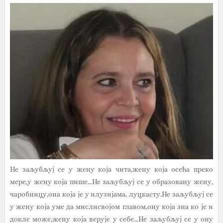
Не заљубљуј се у жену која чита,жену која осећа преко
мере,у жену која пише…Не заљубљуј се у образовану жену,
чаробницу,она која је у илузијама, луцкасту.Не заљубљуј се
у жену која уме да мислисвојом главом,ону која зна ко је и
докле може,жену која верује у себе…Не заљубљуј се у ону