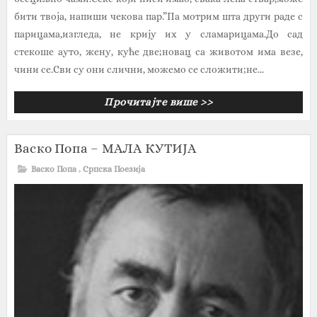
бити твоја, напиши чекова пар.”Па мотрим шта други раде с
парицама,изгледа, не крију их у сламарицама.До сад
стекоше ауто, жену, куће две;новац са животом има везе,
чини се.Сви су они слични, можемо се сложити;не...
Прочитајте више >>
Васко Попа – МАЛА КУТИЈА
Васко Попа
,
Српска Поезија