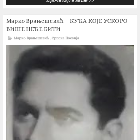
Прочитајте више >>
Марко Врањешевић – КУЋА КОЈЕ УСКОРО
ВИШЕ НЕЋЕ БИТИ
Марко Врањешевић
,
Српска Поезија