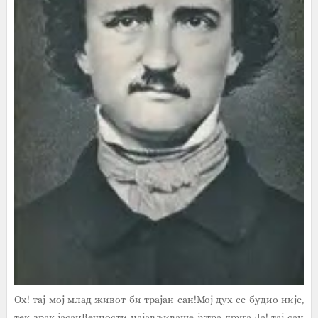
Ох! тај мој млад живот би трајан сан!Мој дух се будио није,
тек зрак јасанВечности најављиваше јутра друга.Да! тај сан