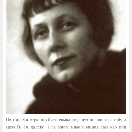
Не, није ми страшно бити сама,нек је пут непознат, и ноћ, и
мрак.Ти си далеко, а са мном ипак,и мирна сам као под