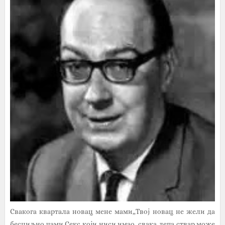
Свакога квартала новац мене мами„Твој новац не жели да
бесциљно чами.Секс који ниси имао, свака лепа ствар,може