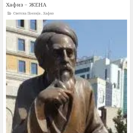
Хафиз – ЖЕНА
Светска Поезија
,
Хафиз