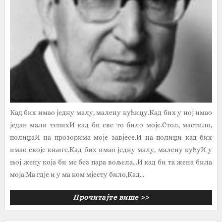
Кад бих имао једну малу, малену кућицу.Кад бих у ној имао
један мали тепихИ кад би све то било моје.Стол, мастило,
полицаИ на прозорима моје завјесе.И на полици кад бих
имао своје књиге.Кад бих имао једну малу, малену кућуИ у
њој жену која би ме без пара вољела…И кад би та жена била
моја.Ма гдје и у ма ком мјесту било,Кад...
Прочитајте више >>