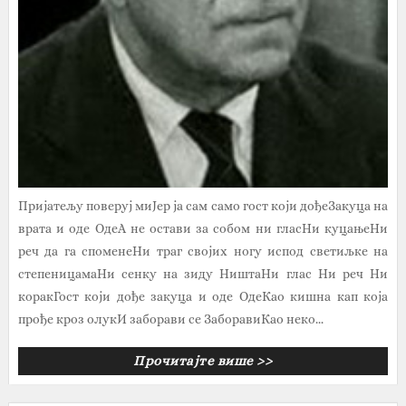
Пријатељу поверуј миЈер ја сам само гост који дођеЗакуца на
врата и оде ОдеА не остави за собом ни гласНи куцањеНи
реч да га споменеНи траг својих ногу испод светиљке на
степеницамаНи сенку на зиду НиштаНи глас Ни реч Ни
коракГост који дође закуца и оде ОдеКао кишна кап која
прође кроз олукИ заборави се ЗаборавиКао неко...
Прочитајте више >>