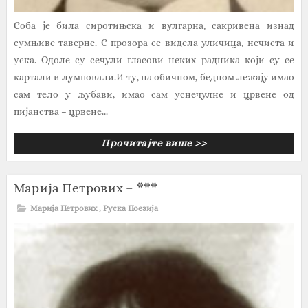
Соба је била сиротињска и вулгарна, сакривена изнад
сумњиве таверне. С прозора се видела уличица, нечиста и
уска. Одоле су сечули гласови неких радника који су се
картали и лумповали.И ту, на обичном, бедном лежају имао
сам тело у љубави, имао сам уснечулне и црвене од
пијанства – црвене...
Прочитајте више >>
Марија Петрових – ***
Марија Петрових
,
Руска Поезија