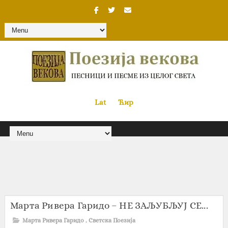
Lat
«
•»
Ћир
Марта Ривера Гаридо – НЕ ЗАЉУБЉУЈ СЕ...
Марта Ривера Гаридо
,
Светска Поезија