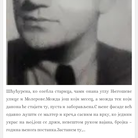
Шћућурена, ко озебла старица, чами онана углу Његошеве
улице и Молерове.Можда још који месец, а можда тек који
данона ће стајати ту, пуста и заборављена.С њене фасаде већ
одавно љушти се малтер и креч,а сасвим на врху, ко једини
украс на њој,још се држи, невештом руком вајана, бројка –
година њенога постанка.Застанем ту,...