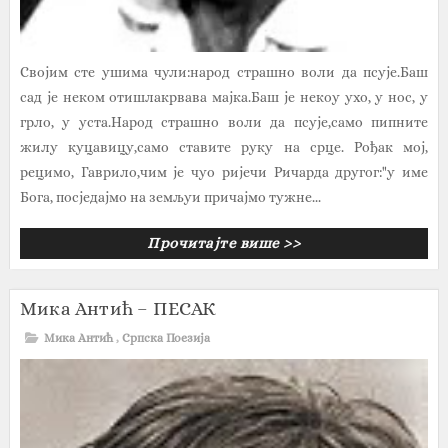
Својим сте ушима чули:народ страшно воли да псује.Баш
сад је неком отишлакрвава мајка.Баш је некоу ухо, у нос, у
грло, у уста.Народ страшно воли да псује,само пипните
жилу куцавицу,само ставите руку на срце. Рођак мој,
рецимо, Гаврило,чим је чуо ријечи Ричарда другог:"у име
Бога, посједајмо на земљуи причајмо тужне...
Прочитајте више >>
Мика Антић – ПЕСАК
Мика Антић
,
Српска Поезија