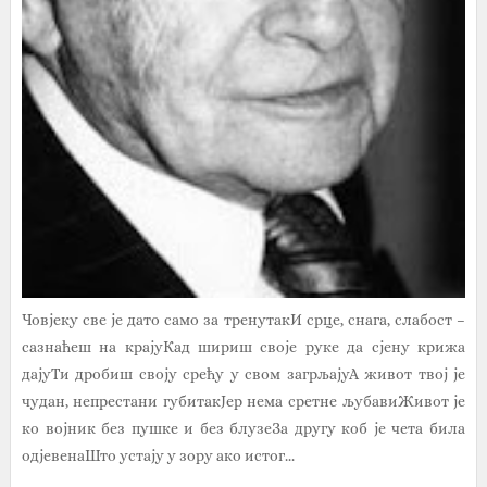
Човјеку све је дато само за тренутакИ срце, снага, слабост –
сазнаћеш на крајуКад шириш своје руке да сјену крижа
дајуТи дробиш своју срећу у свом загрљајуА живот твој је
чудан, непрестани губитакЈер нема сретне љубавиЖивот је
ко војник без пушке и без блузеЗа другу коб је чета била
одјевенаШто устају у зору ако истог...