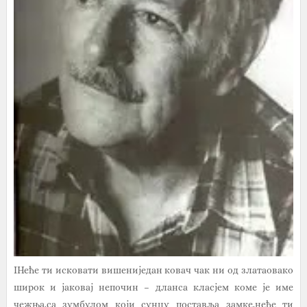
IНеће ти исковати вишениједан ковач чак ни од златаовако
широк и јаковај непочин – дланса класјем коме је име
чежња,са зумбулом који сунцу поставља замке,неће ти