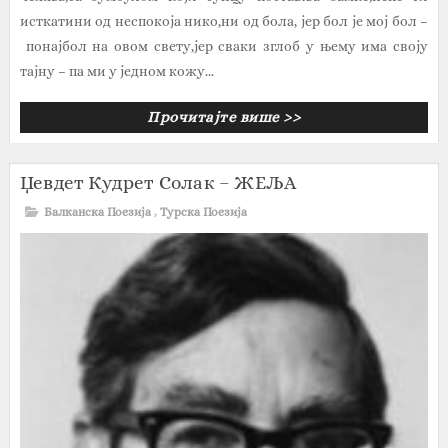
исткатини од неспокоја нико,ни од бола, јер бол је мој бол –
понајбол на овом свету,јер сваки зглоб у њему има своју
тајну – па ми у једном кожу...
Прочитајте више >>
Џевдет Кудрет Солак – ЖЕЉА
Балканска Поезија
,
Турска Поезија