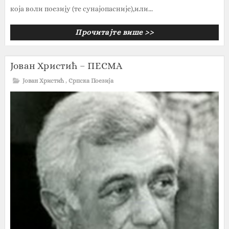
која воли поезију (те сунајопасније),или...
Прочитајте више >>
Јован Христић – ПЕСМА
Јован Христић
,
Српска Поезија