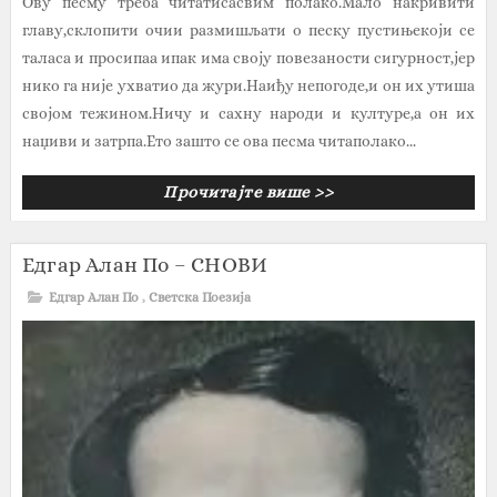
Ову песму треба читатисасвим полако.Мало накривити
главу,склопити очии размишљати о песку пустињекоји се
таласа и просипаа ипак има своју повезаности сигурност,јер
нико га није ухватио да жури.Наиђу непогоде,и он их утиша
својом тежином.Ничу и сахну народи и културе,а он их
наџиви и затрпа.Ето зашто се ова песма читаполако...
Прочитајте више >>
Едгар Алан По – СНОВИ
Едгар Алан По
,
Светска Поезија