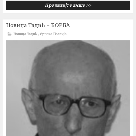
Прочитајте више >>
Новица Тадић – БОРБА
Новица Тадић
,
Српска Поезија