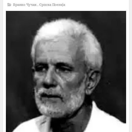
Бранко Чучак
,
Српска Поезија