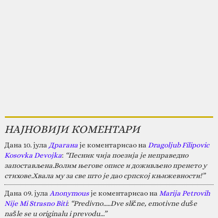
НАЈНОВИЈИ КОМЕНТАРИ
Дана 10. јула
Драгана
је коментарисао на
Dragoljub Filipovic
Kosovka Devojka
:
“Песник чија поезија је неправедно
запостављена.Волим његове описе и доживљено пренето у
стихове.Хвала му за све што је дао српској књижевности!”
Дана 09. јула
Anonymous
је коментарисао на
Marija Petrovih
Nije Mi Strasno Biti
:
“Predivno.....Dve slične, emotivne duše
našle se u originalu i prevodu...”