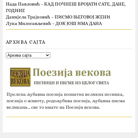
Нада Павловић – КАД ПОЧНЕШ БРОЈАТИ САТЕ, ДАНЕ,
ГОДИНЕ
Данијела Трајковић – ПИСМО ЊЕГОВОЈ ЖЕНИ
Лука Милосављевић – ДОК ЈОШ ИМА ДАНА
АРХИВА САЈТА
Прелепа љубавна поезија познатих великих песника,
поезија о животу, родољубива поезија, љубавна писма
великана... све то имате на Поезији векова.