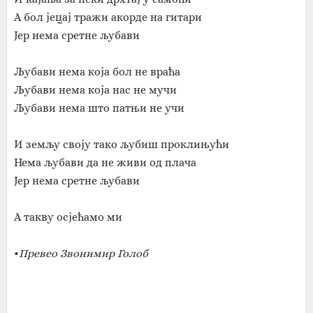
А бол јецај тражи акорде на гитари
Јер нема сретне љубави
Љубави нема која бол не враћа
Љубави нема која нас не мучи
Љубави нема што патњи не учи
И земљу своју тако љубиш проклињући
Нема љубави да не живи од плача
Јер нема сретне љубави
А такву осјећамо ми
•
Превео Звонимир Голоб