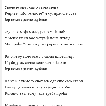
Увече је опет само своја сјена
Реците: „Мој животе“ и суздржите сузе
Јер нема сретне љубави
Љубави моја мила, рано моја ноћи
У мени ти си као устријељена птица
Ми проћи ћемо скупа крај непознатих лица
Ријечи су моје само златна плетеница
И убију их зачас велике твоје очи
Јер нема сретне љубави
Да измјенимо живот ми одвише смо стари
Нек срца наша плачу заједно у ноћи
Колико за пјесму јада треба проћи
И кајања за неки дрхтај у самоћи