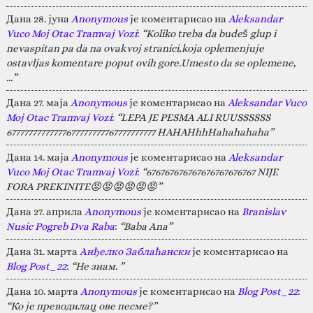
Дана 28. јуна
Anonymous
је коментарисао на
Aleksandar
Vuco Moj Otac Tramvaj Vozi
:
“Koliko treba da budeš glup i
nevaspitan pa da na ovakvoj stranici,koja oplemenjuje
ostavljas komentare poput ovih gore.Umesto da se oplemene,
…”
Дана 27. маја
Anonymous
је коментарисао на
Aleksandar Vuco
Moj Otac Tramvaj Vozi
:
“LEPA JE PESMA ALI RUUSSSSSS
67777777777777677777777767777777777 HAHAHhhHahahahaha”
Дана 14. маја
Anonymous
је коментарисао на
Aleksandar
Vuco Moj Otac Tramvaj Vozi
:
“676767676767676767676767 NIJE
FORA PREKINITE😡😡😡😡😡😡”
Дана 27. априла
Anonymous
је коментарисао на
Branislav
Nusic Pogreb Dva Raba
:
“Baba Ana”
Дана 31. марта
Анђелко Заблаћански
је коментарисао на
Blog Post_22
:
“Не знам. ”
Дана 10. марта
Anonymous
је коментарисао на
Blog Post_22
:
“Ко је преводилац ове песме?”