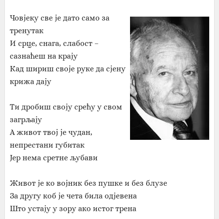
Човјеку све је дато само за
тренутак
И срце, снага, слабост –
сазнаћеш на крају
Кад шириш своје руке да сјену
крижа дају
Ти дробиш своју срећу у свом
загрљају
А живот твој је чудан,
непрестани губитак
Јер нема сретне љубави
Живот је ко војник без пушке и без блузе
За другу коб је чета била одјевена
Што устају у зору ако истог трена