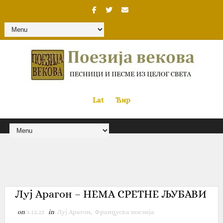
Lat
«
•»
Ћир
Луј Арагон – НЕМА СРЕТНЕ ЉУБАВИ
on
3.12.22
in
Луј Арагон
,
Француска поезија