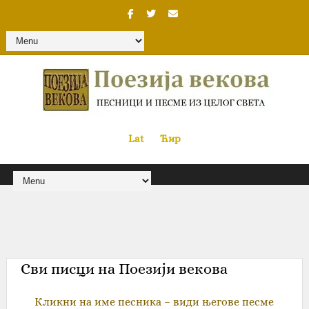
Lat
«
•»
Ћир
Сви писци на Поезији векова
Кликни на име песника – види његове песме