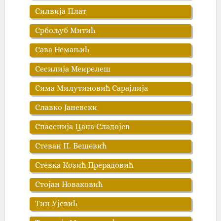
Силвија Плат
Србољуб Митић
Сава Немањић
Сесилија Меирелеш
Сима Милутиновић Сарајлија
Славко Јаневски
Спасенија Цана Сладојев
Стеван П. Бешевић
Стевка Козић Прерадовић
Стојан Новаковић
Тин Ујевић