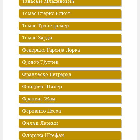
Танасије Младеновић
Томас Стернс Елиот
Томас Транстремер
Томас Харди
Федерико Гарсија Лорка
Фјодор Тјутчев
Франческо Петрарка
Фридрих Шилер
Франсис Жам
Фернандо Песоа
Филип Ларкин
Флорика Штефан