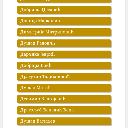
Добриша Цесарић
Даница Марковић
Димитрије Митриновић
Душан Радовић
Даринка Јеврић
Добрица Ерић
Драгутин Тадијановић
Душан Матић
Десимир Благојевић
Драгољуб Ђенадић Ђенa
Душан Васиљев