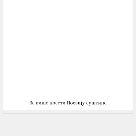
За више посети
Поезију суштине