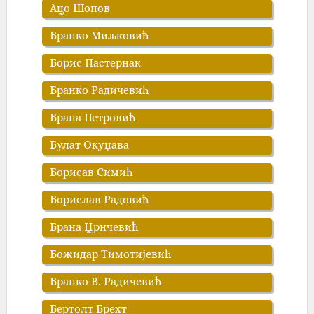
Ацо Шопов
Бранко Миљковић
Борис Пастернак
Бранко Радичевић
Брана Петровић
Булат Окуџава
Борисав Симић
Борислав Радовић
Брана Црнчевић
Божидар Тимотијевић
Бранко В. Радичевић
Бертолт Брехт