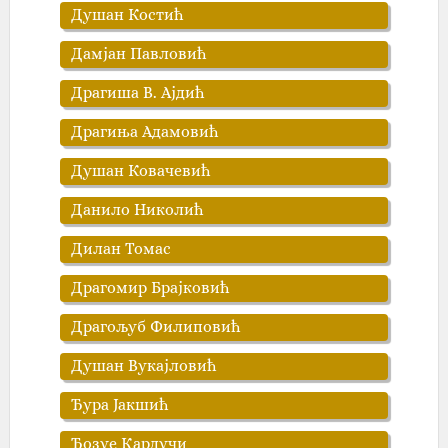
Душан Костић
Дамјан Павловић
Драгиша В. Ајдић
Драгиња Адамовић‎
Душан Ковачевић
Данило Николић
Дилан Томас
Драгомир Брајковић
Драгољуб Филиповић
Душан Вукајловић
Ђура Јакшић
Ђозуе Кардучи