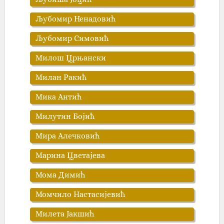
Љубомир Ненадовић
Љубомир Симовић
Милош Црњански
Милан Ракић
Мика Антић
Милутин Бојић
Мира Алечковић
Марина Цветајева
Мома Димић
Момчило Настасијевић
Милета Јакшић