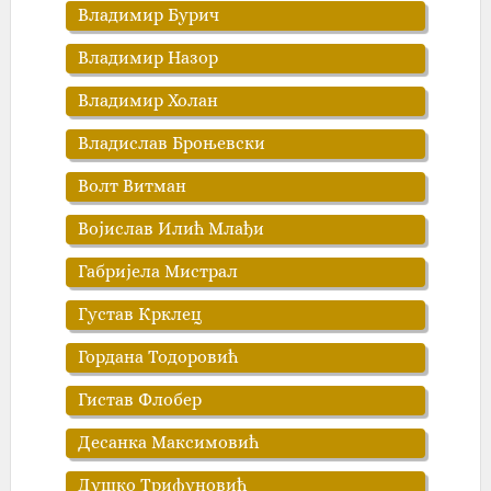
Владимир Бурич
Владимир Назор
Владимир Холан
Владислав Броњевски
Волт Витман
Војислав Илић Млађи
Габријела Мистрал
Густав Крклец
Гордана Тодоровић
Гистав Флобер
Десанка Максимовић
Душко Трифуновић