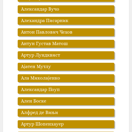
Александар Вучо
Алехандра Писарник
Антон Павлович Чехов
Антун Густав Матош
Артур Лундквист
Аjaтен Мутлу
Ала Миколајенко
Александар Поуп
Ален Боске
Алфред де Вињи
Артур Шопенхауер