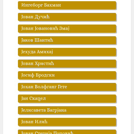
Ингеборг Бахман
Јован Дучић
Јован Јовановић Змај
Јаков Шантић
Јехуда Амихај
Јован Христић
Јосиф Бродски
Јохан Волфганг Гете
Јан Скацел
Јелисавета Багрјана
Јован Илић
Јован Стерија Поповић