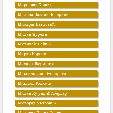
Мирослав Крлежа
Милена Павловић Барили
Миодраг Павловић
Милан Ћурчин
Миливоје Пејчић
Мирко Королија
Михаил Љермонтов
Микеланђело Буонароти
Миклош Радноти
Милан Кујунџић Абердар
Милорад Митровић
Милорад Панић Суреп