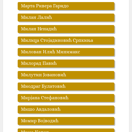
Марта Ривера Гаридо
Милан Лалић
Милан Ненадић
Милица Стојадиновић Српкиња
Милован Илић Минимакс
Милорад Павић
Милутин Јовановић
Миодраг Булатовић
Мирјана Стефановић
Мишо Авдаловић
Момир Војводић