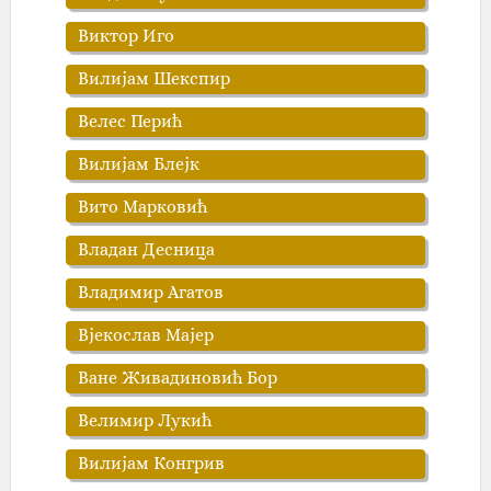
Виктор Иго
Вилијам Шекспир
Велес Перић
Вилијам Блејк
Вито Марковић
Владан Десница
Владимир Агатов
Вјекослав Мајер
Ване Живадиновић Бор
Велимир Лукић
Вилијам Конгрив