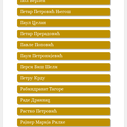
Пол Верлен
Петар Петровић Његош
Паул Целан
Петар Прерадовић
Павле Поповић
Паун Петронијевић
Перси Биш Шели
Петру Крду
Рабиндранат Тагоре
Раде Драинац
Растко Петровић
Рајнер Марија Рилке‎