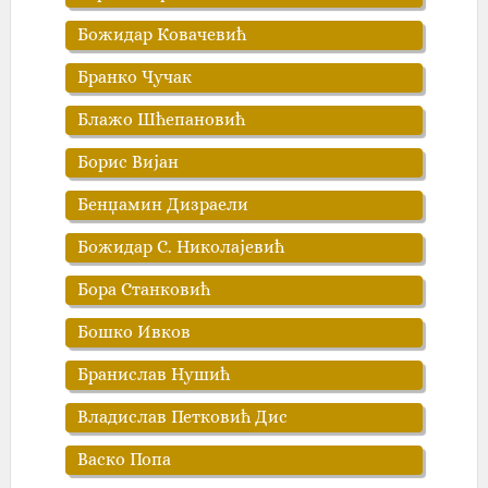
Божидар Ковачевић
Бранко Чучак
Блажо Шћепановић
Борис Вијан
Бенџамин Дизраели
Божидар С. Николајевић
Бора Станковић
Бошко Ивков
Бранислав Нушић
Владислав Петковић Дис
Васко Попа