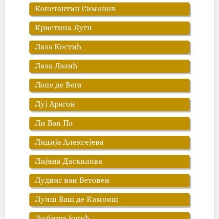
Константин Симонов
Кристина Лугн
Лаза Костић‎
Лаза Лазић
Лопе де Вега‎
Луј Арагон
Ли Баи По
Лидија Алексејева
Лијана Даскалова
Лудвиг ван Бетовен
Луиш Ваш де Камоиш
Љубиша Јоцић