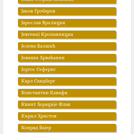
Јаков Гробаров
Јарослав Врхлицки
Јевгениј Кропивницки
Јелена Балшић
Јованка Хрваћанин
Јоргос Сеферис
Карл Сандберг
Константин Кавафи
Квинт Хорације Флак
Кирил Христов
Конрад Бајер