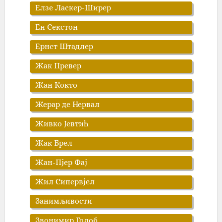
Елзе Ласкер-Ширер
Ен Секстон
Ернст Штадлер
Жак Превер
Жан Кокто
Жерар де Нервал
Живко Јевтић
Жак Брел
Жан-Пјер Фај
Жил Сипервјел
Занимљивости
Звонимир Голоб