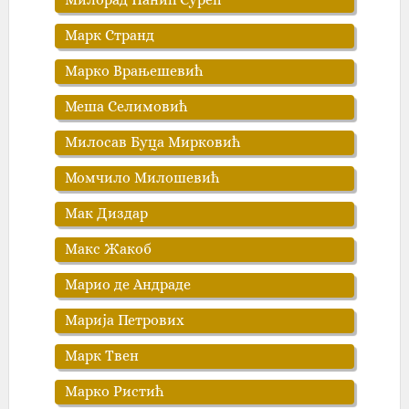
Марк Странд
Марко Врањешевић
Меша Селимовић
Милосав Буца Mирковић
Момчило Милошевић
Мак Диздар
Макс Жакоб
Марио де Андраде
Марија Петрових
Марк Твен
Марко Ристић