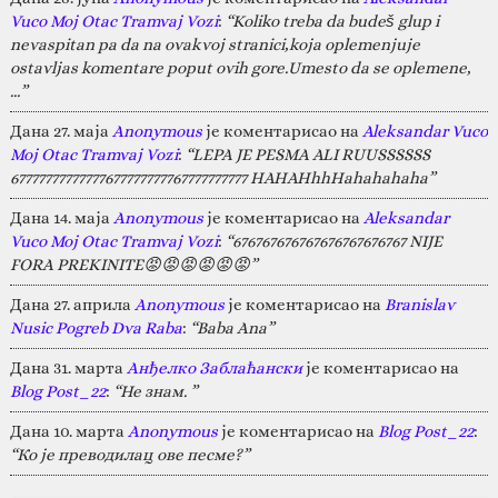
Vuco Moj Otac Tramvaj Vozi
:
“Koliko treba da budeš glup i
nevaspitan pa da na ovakvoj stranici,koja oplemenjuje
ostavljas komentare poput ovih gore.Umesto da se oplemene,
…”
Дана 27. маја
Anonymous
је коментарисао на
Aleksandar Vuco
Moj Otac Tramvaj Vozi
:
“LEPA JE PESMA ALI RUUSSSSSS
67777777777777677777777767777777777 HAHAHhhHahahahaha”
Дана 14. маја
Anonymous
је коментарисао на
Aleksandar
Vuco Moj Otac Tramvaj Vozi
:
“676767676767676767676767 NIJE
FORA PREKINITE😡😡😡😡😡😡”
Дана 27. априла
Anonymous
је коментарисао на
Branislav
Nusic Pogreb Dva Raba
:
“Baba Ana”
Дана 31. марта
Анђелко Заблаћански
је коментарисао на
Blog Post_22
:
“Не знам. ”
Дана 10. марта
Anonymous
је коментарисао на
Blog Post_22
:
“Ко је преводилац ове песме?”