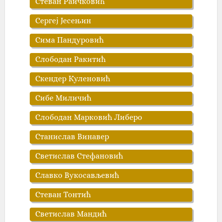
Стеван Раичковић
Сергеј Јесењин
Сима Пандуровић
Слободан Ракитић‎
Скендер Куленовић
Сибе Миличић
Слободан Марковић Либеро
Станислав Винавер
Светислав Стефановић
Славко Вукосављевић
Стеван Тонтић
Светислав Мандић