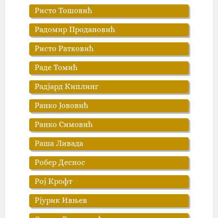
Ристо Тошовић
Радомир Продановић
Ристо Ратковић
Раде Томић
Радјард Киплинг
Ранко Јововић
Ранко Симовић
Раша Ливада
Робер Деснос
Рој Крофт
Рјурик Ивњев