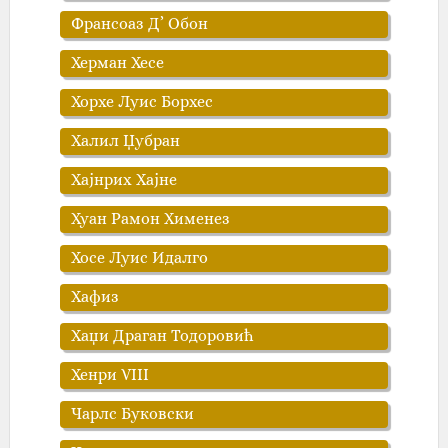
Франсоаз Д’ Обон
Херман Хесе
Хорхе Луис Борхес
Халил Џубран
Хајнрих Хајне
Хуан Рамон Хименез
Хосе Луис Идалго
Хафиз
Хаџи Драган Тодоровић
Хенри VIII
Чарлс Буковски