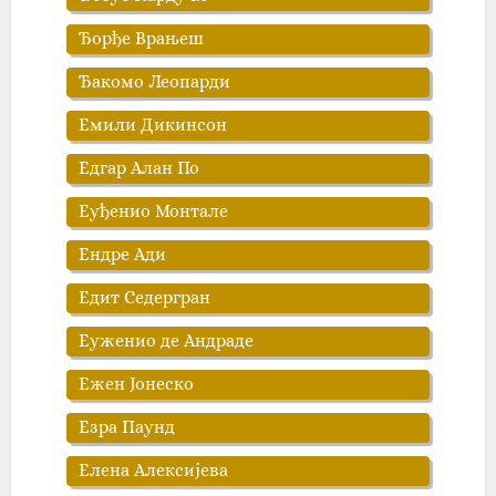
Ђорђе Врањеш
Ђакомо Леопарди
Емили Дикинсон
Едгар Алан По
Еуђенио Монтале
Ендре Ади
Едит Седергран
Еуженио де Андраде
Ежен Јонеско
Езра Паунд
Елена Алексијева