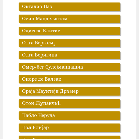
Октавио Паз
Осип Мандељштам
Одисеас Елитис
Олга Бергољц
Олга Веригина
Омер-бег Сулејманпашић
Оноре де Балзак
Ораја Маунтејн Дример
Отон Жупанчић
Пабло Неруда
Пол Елијар