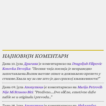
НАЈНОВИЈИ КОМЕНТАРИ
Дана 10. јула
Драгана
је коментарисао на
Dragoljub Filipovic
Kosovka Devojka
:
“Песник чија поезија је неправедно
запостављена.Волим његове описе и доживљено пренето у
стихове.Хвала му за све што је дао српској књижевности!”
Дана 09. јула
Anonymous
је коментарисао на
Marija Petrovih
Nije Mi Strasno Biti
:
“Predivno.....Dve slične, emotivne duše
našle se u originalu i prevodu...”
Дана 28. јуна
Anonymous
је коментарисао на
Aleksandar