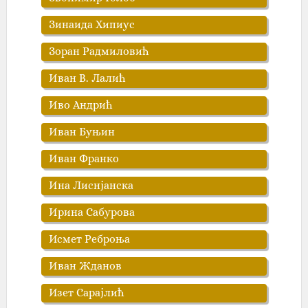
Зинаида Хипиус
Зоран Радмиловић
Иван В. Лалић
Иво Андрић
Иван Буњин
Иван Франко
Ина Лиснјанска
Ирина Сабурова
Исмет Реброња
Иван Жданов
Изет Сарајлић