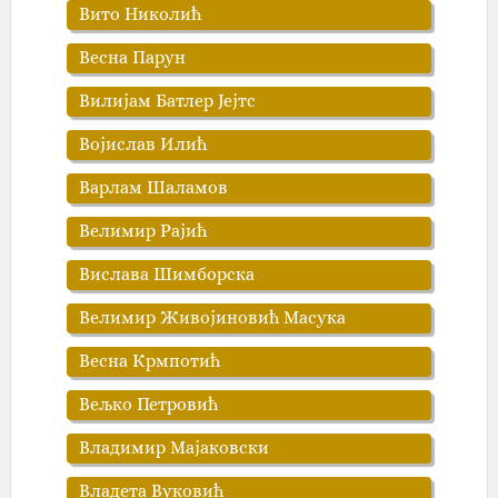
Вито Николић
Весна Парун
Вилијам Батлер Јејтс
Војислав Илић
Варлам Шаламов
Велимир Рајић
Вислава Шимборска
Велимир Живојиновић Масука
Весна Крмпотић
Вељко Петровић
Владимир Мајаковски
Владета Вуковић