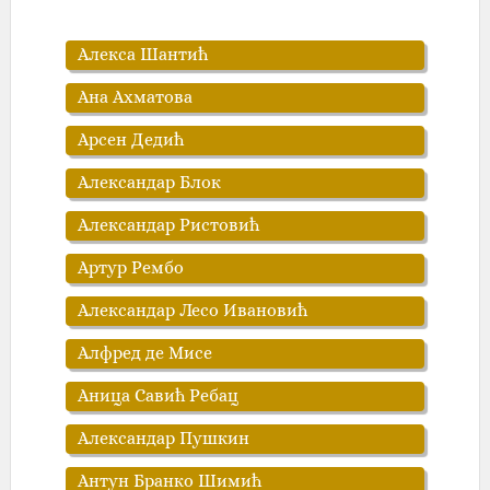
Алекса Шантић
Ана Ахматова
Арсен Дедић
Александар Блок
Александар Ристовић
Артур Рембо
Александар Лесо Ивановић
Алфред де Мисе
Аница Савић Ребац
Александар Пушкин
Антун Бранко Шимић