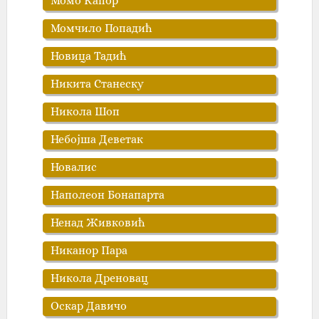
Момо Капор
Момчило Попадић
Новица Тадић
Никита Станеску
Никола Шоп
Небојша Деветак
Новалис
Наполеон Бонапартa
Ненад Живковић
Никанор Пара
Никола Дреновац
Оскар Давичо