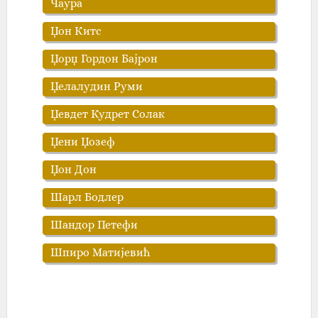
Чаура
Џон Китс‎
Џорџ Гордон Бајрон
Џелалудин Руми
Џевдет Кудрет Солак
Џени Џозеф
Џон Дон
Шарл Бодлер
Шандор Петефи‎
Шпиро Матијевић