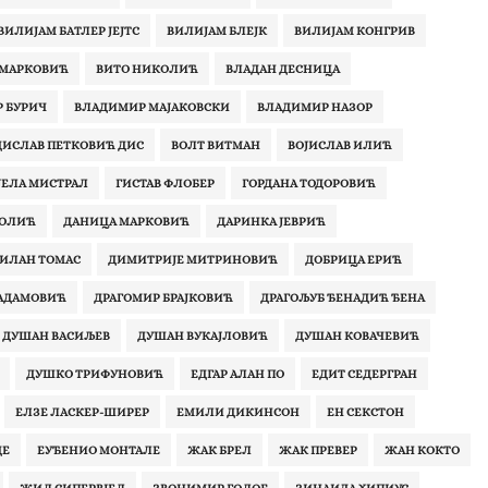
ВИЛИЈАМ БАТЛЕР ЈЕЈТС
ВИЛИЈАМ БЛЕЈК
ВИЛИЈАМ КОНГРИВ
 МАРКОВИЋ
ВИТО НИКОЛИЋ
ВЛАДАН ДЕСНИЦА
 БУРИЧ
ВЛАДИМИР МАЈАКОВСКИ
ВЛАДИМИР НАЗОР
ДИСЛАВ ПЕТКОВИЋ ДИС
ВОЛТ ВИТМАН
ВОЈИСЛАВ ИЛИЋ
ЈЕЛА МИСТРАЛ
ГИСТАВ ФЛОБЕР
ГОРДАНА ТОДОРОВИЋ
КОЛИЋ
ДАНИЦА МАРКОВИЋ
ДАРИНКА ЈЕВРИЋ
ИЛАН ТОМАС
ДИМИТРИЈЕ МИТРИНОВИЋ
ДОБРИЦА ЕРИЋ
АДАМОВИЋ‎
ДРАГОМИР БРАЈКОВИЋ
ДРАГОЉУБ ЂЕНАДИЋ ЂЕНA
ДУШАН ВАСИЉЕВ
ДУШАН ВУКАЈЛОВИЋ
ДУШАН КОВАЧЕВИЋ
ДУШКО ТРИФУНОВИЋ
ЕДГАР АЛАН ПО
ЕДИТ СЕДЕРГРАН
ЕЛЗЕ ЛАСКЕР-ШИРЕР
ЕМИЛИ ДИКИНСОН
ЕН СЕКСТОН
ДЕ
ЕУЂЕНИО МОНТАЛЕ
ЖАК БРЕЛ
ЖАК ПРЕВЕР
ЖАН КОКТО