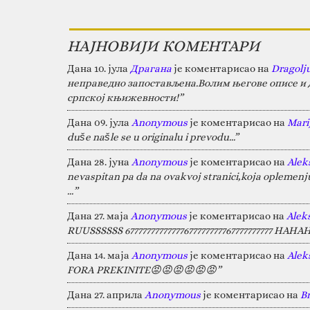
НАЈНОВИЈИ КОМЕНТАРИ
Дана 10. јула
Драгана
је коментарисао на
Dragolj
неправедно запостављена.Волим његове описе и д
српској књижевности!”
Дана 09. јула
Anonymous
је коментарисао на
Marij
duše našle se u originalu i prevodu...”
Дана 28. јуна
Anonymous
је коментарисао на
Alek
nevaspitan pa da na ovakvoj stranici,koja oplemen
…”
Дана 27. маја
Anonymous
је коментарисао на
Alek
RUUSSSSSS 67777777777777677777777767777777777 HA
Дана 14. маја
Anonymous
је коментарисао на
Alek
FORA PREKINITE😡😡😡😡😡😡”
Дана 27. априла
Anonymous
је коментарисао на
B