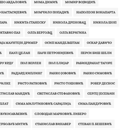
ШО АВДАЛОВИЋ
МОМА ДИМИЋ
МОМИР ВОЈВОДИЋ
 НАСТАСИЈЕВИЋ
МОМЧИЛО ПОПАДИЋ
НАПОЛЕОН БОНАПАРТA
ПАРА
НИКИТА СТАНЕСКУ
НИКОЛА ДРЕНОВАЦ
НИКОЛА ШОП
КТАВИО ПАЗ
ОЛГА БЕРГОЉЦ
ОЛГА ВЕРИГИНА
АЈА МАУНТЕЈН ДРИМЕР
ОСИП МАНДЕЉШТАМ
ОСКАР ДАВИЧО
Ћ
ПАУЛ ЦЕЛАН
ПАУН ПЕТРОНИЈЕВИЋ
ПЕРСИ БИШ ШЕЛИ
РУ КРДУ
ПОЛ ВЕРЛЕН
ПОЛ ЕЛИЈАР
РАБИНДРАНАТ ТАГОРЕ
ИЋ
РАДЈАРД КИПЛИНГ
РАНКО ЈОВОВИЋ
РАНКО СИМОВИЋ
РИЛКЕ‎
РИСТО РАТКОВИЋ
РИСТО ТОШОВИЋ
РОБЕР ДЕСНОС
ЕТИСЛАВ МАНДИЋ
СВЕТИСЛАВ СТЕФАНОВИЋ
СЕРГЕЈ ЈЕСЕЊИН
 ПЛАТ
СИМА МИЛУТИНОВИЋ САРАЈЛИЈА
СИМА ПАНДУРОВИЋ
 ВУКОСАВЉЕВИЋ
СЛОБОДАН МАРКОВИЋ ЛИБЕРО
СРБОЉУБ МИТИЋ
СТАНИСЛАВ ВИНАВЕР
СТЕВАН П. БЕШЕВИЋ