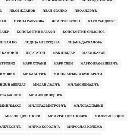
ЖИЛ СИПЕРВЈЕЛ
ЗВОНИМИР ГОЛОБ
ЗИНАИДА ХИПИУС
Ћ
ИВАН ЖДАНОВ
ИВАН ФРАНКО
ИВО АНДРИЋ
МАН
ИРИНА САБУРОВА
ИСМЕТ РЕБРОЊА
КАРЛ САНДБЕРГ
БАЈЕР
КОНСТАНТИН КАВАФИ
КОНСТАНТИН СИМОНОВ
ЛИ БАИ ПО
ЛИДИЈА АЛЕКСЕЈЕВА
ЛИЈАНА ДАСКАЛОВА
Е КАМОИШ
ЛУЈ АРАГОН
МАК ДИЗДАР
МАКС ЖАКОБ
ПЕТРОВИХ
МАРК СТРАНД
МАРК ТВЕН
МАРКО ВРАЊЕШЕВИЋ
ЛИМОВИЋ
МИКА АНТИЋ
МИКЕЛАНЂЕЛО БУОНАРОТИ
НЏИЋ АБЕРДАР
МИЛАН ЛАЛИЋ
МИЛАН НЕНАДИЋ
ЕТА ЈАКШИЋ
МИЛИВОЈЕ ПЕЈЧИЋ
 МИНИМАКС
МИЛОРАД МИТРОВИЋ
МИЛОРАД ПАВИЋ
МИЛОШ ЦРЊАНСКИ
МИЛУТИН ЈОВАНОВИЋ
МИЛУТИН БОЈИЋ
 АЛЕЧКОВИЋ
МИРКО КОРОЛИЈА
МИРОСЛАВ КРЛЕЖА