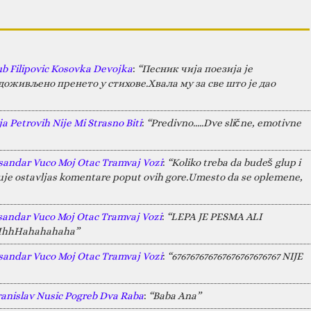
ub Filipovic Kosovka Devojka
:
“Песник чија поезија је
оживљено пренето у стихове.Хвала му за све што је дао
a Petrovih Nije Mi Strasno Biti
:
“Predivno.....Dve slične, emotivne
sandar Vuco Moj Otac Tramvaj Vozi
:
“Koliko treba da budeš glup i
juje ostavljas komentare poput ovih gore.Umesto da se oplemene,
sandar Vuco Moj Otac Tramvaj Vozi
:
“LEPA JE PESMA ALI
HAHhhHahahahaha”
sandar Vuco Moj Otac Tramvaj Vozi
:
“676767676767676767676767 NIJE
ranislav Nusic Pogreb Dva Raba
:
“Baba Ana”