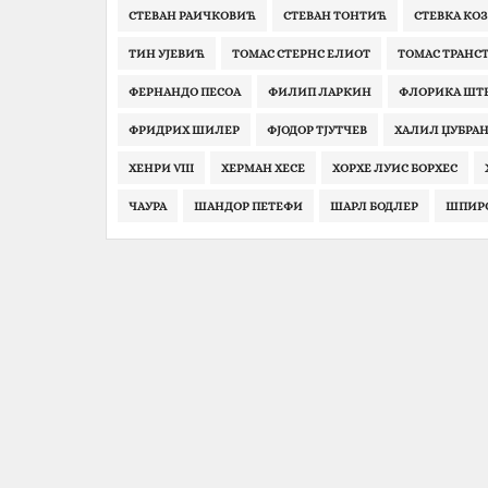
СТЕВАН РАИЧКОВИЋ
СТЕВАН ТОНТИЋ
СТЕВКА КО
ТИН УЈЕВИЋ
ТОМАС СТЕРНС ЕЛИОТ
ТОМАС ТРАНС
ФЕРНАНДО ПЕСОА
ФИЛИП ЛАРКИН
ФЛОРИКА ШТ
ФРИДРИХ ШИЛЕР
ФЈОДОР ТЈУТЧЕВ
ХАЛИЛ ЏУБРА
ХЕНРИ VIII
ХЕРМАН ХЕСЕ
ХОРХЕ ЛУИС БОРХЕС
ЧАУРА
ШАНДОР ПЕТЕФИ‎
ШАРЛ БОДЛЕР
ШПИРО