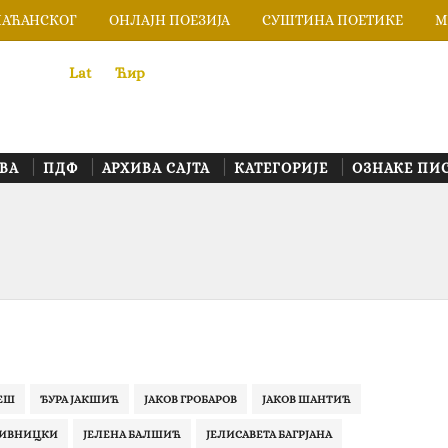
ЛАЋАНСКОГ
ОНЛАЈН ПОЕЗИЈА
СУШТИНА ПОЕТИКЕ
М
Lat
«
•»
Ћир
ВА
ПДФ
АРХИВА САЈТА
КАТЕГОРИЈЕ
ОЗНАКЕ ПИ
ЕШ
ЂУРА ЈАКШИЋ
ЈАКОВ ГРОБАРОВ
ЈАКОВ ШАНТИЋ
ПИВНИЦКИ
ЈЕЛЕНА БАЛШИЋ
ЈЕЛИСАВЕТА БАГРЈАНА