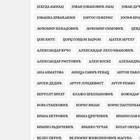
ЈЕХУДА АМИХАЈ
ЈОВАН ЈОВАНОВИЋ ЗМАЈ
ЈОВАН ДУ
ЈОВАНКА ХРВАЋАНИН
ЈОРГОС СЕФЕРИС
ЈОСИФ БР
ЉУБОМИР НЕНАДОВИЋ
ЉУБОМИР СИМОВИЋ
ЏЕВД
ЏОН КИТС‎
ЏОРЏ ГОРДОН БАЈРОН
АJAТЕН МУТЛУ
АЛЕКСАНДАР ВУЧО
АЛЕКСАНДАР ЛЕСО ИВАНОВИЋ
АЛЕКСАНДАР РИСТОВИЋ
АЛЕН БОСКЕ
АЛЕХАНДРА
АНА АХМАТОВА
АНИЦА САВИЋ РЕБАЦ
АНТОН ПАВЛ
АРСЕН ДЕДИЋ
АРТУР ЛУНДКВИСТ
АРТУР РЕМБО
БЕРТОЛТ БРЕХТ
БЛАЖО ШЋЕПАНОВИЋ
БОЖИДАР 
БОРА СТАНКОВИЋ
БОРИС ВИЈАН
БОРИС ПАСТЕРНА
БРАНА ПЕТРОВИЋ
БРАНА ЦРНЧЕВИЋ
БРАНИСЛАВ
БРАНКО РАДИЧЕВИЋ
БРАНКО ЧУЧАК
БУЛАТ ОКУЏА
ВЕЛЕС ПЕРИЋ
ВЕЛИМИР ЖИВОЈИНОВИЋ МАСУКА