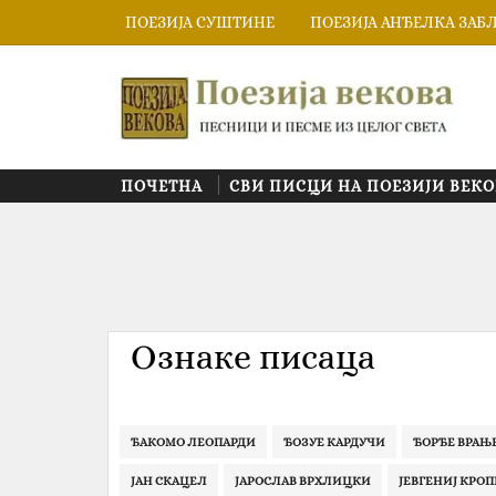
ПОЕЗИЈА СУШТИНЕ
ПОЕЗИЈА АНЂЕЛКА ЗАБ
ПОЧЕТНА
СВИ ПИСЦИ НА ПОЕЗИЈИ ВЕКО
Ознаке писаца
ЂАКОМО ЛЕОПАРДИ
ЂОЗУЕ КАРДУЧИ
ЂОРЂЕ ВРАЊ
ЈАН СКАЦЕЛ
ЈАРОСЛАВ ВРХЛИЦКИ
ЈЕВГЕНИЈ КРО