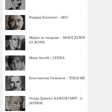
Радјард Киплинг – АКО
Марио де Андраде – МОЈОЈ ДУШИ
СЕ ЖУРИ
Мика Антић | СЕНКА
Константин Симонов – ЧЕКАЈ МЕ
Оскар Давичо‎: КАЖЕМ СМРТ - А
ЉУБИМ