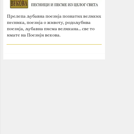
Прелепа љубавна поезија познатих великих
песника, поезија о животу, родољубива
поезија, љубавна писма великана... све то
имате на Поезији векова.