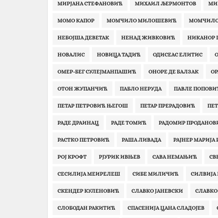
МИРЈАНА СТЕФАНОВИЋ
МИХАИЛ ЉЕРМОНТОВ
МИ
МОМО КАПОР
МОМЧИЛО МИЛОШЕВИЋ
МОМЧИЛО
НЕБОЈША ДЕВЕТАК
НЕНАД ЖИВКОВИЋ
НИКАНОР 
НОВАЛИС
НОВИЦА ТАДИЋ
ОДИСЕАС ЕЛИТИС
О
ОМЕР-БЕГ СУЛЕЈМАНПАШИЋ
ОНОРЕ ДЕ БАЛЗАК
ОР
ОТОН ЖУПАНЧИЋ
ПАБЛО НЕРУДА
ПАВЛЕ ПОПОВИ
ПЕТАР ПЕТРОВИЋ ЊЕГОШ
ПЕТАР ПРЕРАДОВИЋ
ПЕТ
РАДЕ ДРАИНАЦ
РАДЕ ТОМИЋ
РАДОМИР ПРОДАНОВ
РАСТКО ПЕТРОВИЋ
РАША ЛИВАДА
РАЈНЕР МАРИЈА 
РОЈ КРОФТ
РЈУРИК ИВЊЕВ
САВА НЕМАЊИЋ
СВ
СЕСИЛИЈА МЕИРЕЛЕШ
СИБЕ МИЛИЧИЋ
СИЛВИЈА
СКЕНДЕР КУЛЕНОВИЋ
СЛАВКО ЈАНЕВСКИ
СЛАВКО
СЛОБОДАН РАКИТИЋ‎
СПАСЕНИЈА ЦАНА СЛАДОЈЕВ