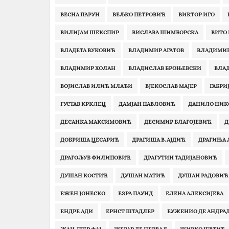
ВЕСНА ПАРУН
ВЕЉКО ПЕТРОВИЋ
ВИКТОР ИГО
ВИЛИЈАМ ШЕКСПИР
ВИСЛАВА ШИМБОРСКА
ВИТО
ВЛАДЕТА ВУКОВИЋ
ВЛАДИМИР АГАТОВ
ВЛАДИМИР
ВЛАДИМИР ХОЛАН
ВЛАДИСЛАВ БРОЊЕВСКИ
ВЛА
ВОЈИСЛАВ ИЛИЋ МЛАЂИ
ВЈЕКОСЛАВ МАЈЕР
ГАБРИ
ГУСТАВ КРКЛЕЦ
ДАМЈАН ПАВЛОВИЋ
ДАНИЛО НИ
ДЕСАНКА МАКСИМОВИЋ
ДЕСИМИР БЛАГОЈЕВИЋ
Д
ДОБРИША ЦЕСАРИЋ
ДРАГИША В. АЈДИЋ
ДРАГИЊА 
ДРАГОЉУБ ФИЛИПОВИЋ
ДРАГУТИН ТАДИЈАНОВИЋ
ДУШАН КОСТИЋ
ДУШАН МАТИЋ
ДУШАН РАДОВИЋ
ЕЖЕН ЈОНЕСКО
ЕЗРА ПАУНД
ЕЛЕНА АЛЕКСИЈЕВА
ЕНДРЕ АДИ
ЕРНСТ ШТАДЛЕР
ЕУЖЕНИО ДЕ АНДРА