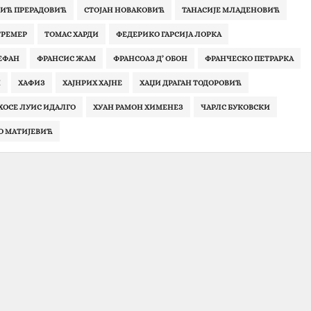
ЗИЋ ПРЕРАДОВИЋ
СТОЈАН НОВАКОВИЋ
ТАНАСИЈЕ МЛАДЕНОВИЋ
ТРЕМЕР
ТОМАС ХАРДИ
ФЕДЕРИКО ГАРСИЈА ЛОРКА
ЕФАН
ФРАНСИС ЖАМ
ФРАНСОАЗ Д’ ОБОН
ФРАНЧЕСКО ПЕТРАРКА
Н
ХАФИЗ
ХАЈНРИХ ХАЈНЕ
ХАЏИ ДРАГАН ТОДОРОВИЋ
ХОСЕ ЛУИС ИДАЛГО
ХУАН РАМОН ХИМЕНЕЗ
ЧАРЛС БУКОВСКИ
 МАТИЈЕВИЋ