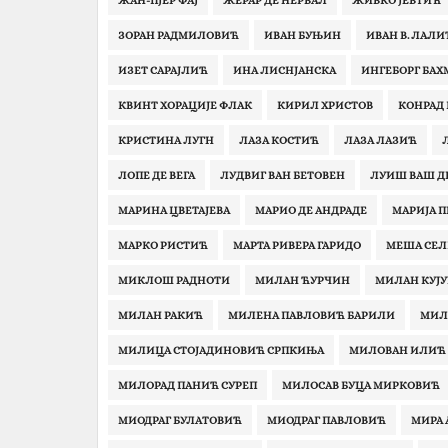
ЖАН-ПЈЕР ФАЈ
ЖЕРАР ДЕ НЕРВАЛ
ЖИВКО ЈЕВТИЋ
ЗОРАН РАДМИЛОВИЋ
ИВАН БУЊИН
ИВАН В. ЛАЛИ
ИЗЕТ САРАЈЛИЋ
ИНА ЛИСНЈАНСКА
ИНГЕБОРГ БАХ
КВИНТ ХОРАЦИЈЕ ФЛАК
КИРИЛ ХРИСТОВ
КОНРАД 
КРИСТИНА ЛУГН
ЛАЗА КОСТИЋ‎
ЛАЗА ЛАЗИЋ
ЛОПЕ ДЕ ВЕГА‎
ЛУДВИГ ВАН БЕТОВЕН
ЛУИШ ВАШ Д
МАРИНА ЦВЕТАЈЕВА
МАРИО ДЕ АНДРАДЕ
МАРИЈА 
МАРКО РИСТИЋ
МАРТА РИВЕРА ГАРИДО
МЕША СЕ
МИКЛОШ РАДНОТИ
МИЛАН ЋУРЧИН
МИЛАН КУЈУ
МИЛАН РАКИЋ
МИЛЕНА ПАВЛОВИЋ БАРИЛИ
МИЛ
МИЛИЦА СТОЈАДИНОВИЋ СРПКИЊА
МИЛОВАН ИЛИЋ
МИЛОРАД ПАНИЋ СУРЕП
МИЛОСАВ БУЦА MИРКОВИЋ
МИОДРАГ БУЛАТОВИЋ
МИОДРАГ ПАВЛОВИЋ
МИРА