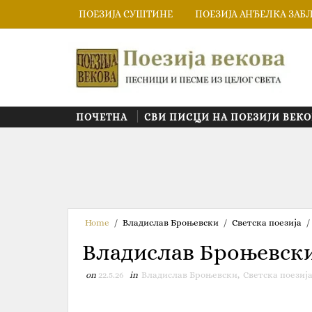
ПОЕЗИЈА СУШТИНЕ
ПОЕЗИЈА АНЂЕЛКА ЗАБ
ПОЧЕТНА
СВИ ПИСЦИ НА ПОЕЗИЈИ ВЕКО
Home
/
Владислав Броњевски
/
Светска поезија
/
Владислав Броњевски
on
22.5.26
in
Владислав Броњевски
,
Светска поезиј