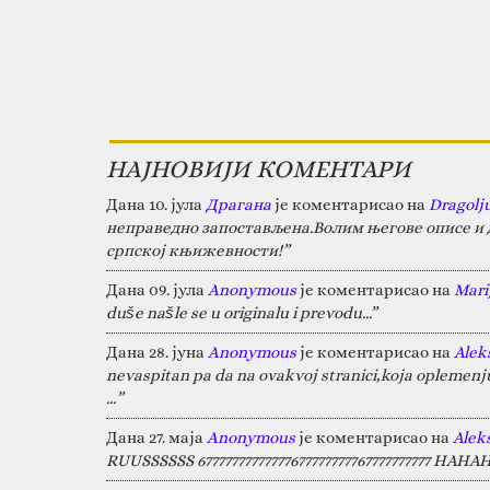
НАЈНОВИЈИ КОМЕНТАРИ
Дана 10. јула
Драгана
је коментарисао на
Dragolj
неправедно запостављена.Волим његове описе и д
српској књижевности!”
Дана 09. јула
Anonymous
је коментарисао на
Marij
duše našle se u originalu i prevodu...”
Дана 28. јуна
Anonymous
је коментарисао на
Alek
nevaspitan pa da na ovakvoj stranici,koja oplemen
…”
Дана 27. маја
Anonymous
је коментарисао на
Alek
RUUSSSSSS 67777777777777677777777767777777777 HA