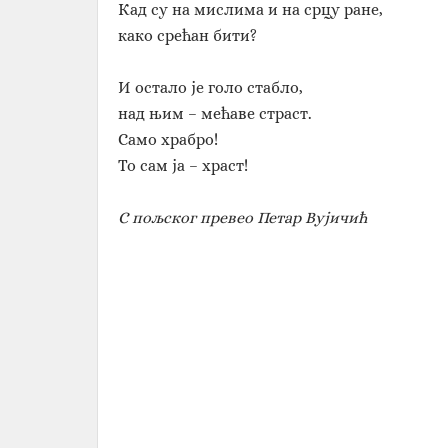
Кад су на мислима и на срцу ране,
како срећан бити?
И остало је голо стабло,
над њим – мећаве страст.
Само храбро!
То сам ја – храст!
С пољског превео Петар Вујичић