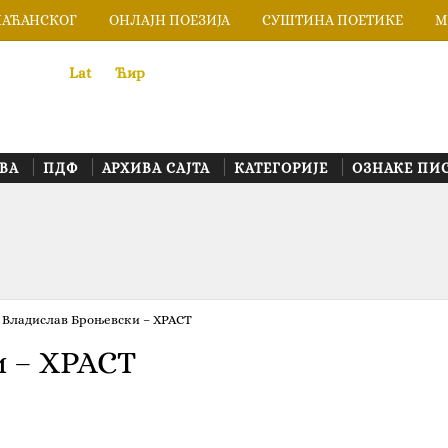
ЛАЋАНСКОГ
ОНЛАЈН ПОЕЗИЈА
СУШТИНА ПОЕТИКЕ
М
Lat
«
•»
Ћир
ВА
ПДФ
АРХИВА САЈТА
КАТЕГОРИЈЕ
ОЗНАКЕ ПИ
Владислав Броњевски – ХРАСТ
 – ХРАСТ
а