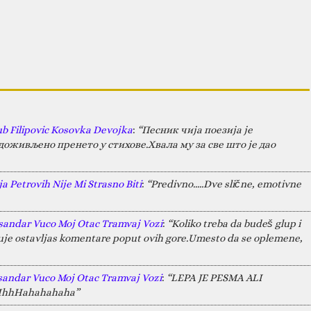
ub Filipovic Kosovka Devojka
:
“Песник чија поезија је
оживљено пренето у стихове.Хвала му за све што је дао
a Petrovih Nije Mi Strasno Biti
:
“Predivno.....Dve slične, emotivne
sandar Vuco Moj Otac Tramvaj Vozi
:
“Koliko treba da budeš glup i
juje ostavljas komentare poput ovih gore.Umesto da se oplemene,
sandar Vuco Moj Otac Tramvaj Vozi
:
“LEPA JE PESMA ALI
HAHhhHahahahaha”