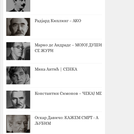
Радјард Киплинг – АКО
Марио де Андраде – МОЈОЈ ДУШИ
СЕ ЖУРИ
Мика Антић | СЕНКА
Константин Симонов – ЧЕКАЈ МЕ
Оскар Давичо‎: КАЖЕМ СМРТ - А
ЉУБИМ