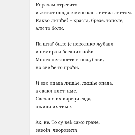
Корачам отресито
и живот опада с мене као лист за листом.
Какво лишће? – храста, брезе, тополе,
али то боли.
Па шта? било је неколико љубави
и немира и бесаних ноћи.
Много нежности и нељубави,
но све ће то проћи.
И ево опада лишће, лишће опада,
а сваки лист: име.
Свечано их изреци сада,
оживи их тиме.
Ах, не. То су већ само гране,
завоји, чворовити.