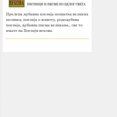
Прелепа љубавна поезија познатих великих
песника, поезија о животу, родољубива
поезија, љубавна писма великана... све то
имате на Поезији векова.