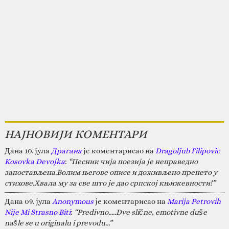
НАЈНОВИЈИ КОМЕНТАРИ
Дана 10. јула
Драгана
је коментарисао на
Dragoljub Filipovic
Kosovka Devojka
:
“Песник чија поезија је неправедно
запостављена.Волим његове описе и доживљено пренето у
стихове.Хвала му за све што је дао српској књижевности!”
Дана 09. јула
Anonymous
је коментарисао на
Marija Petrovih
Nije Mi Strasno Biti
:
“Predivno.....Dve slične, emotivne duše
našle se u originalu i prevodu...”