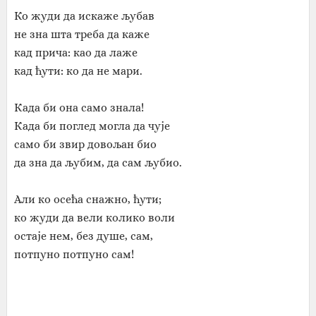
Ко жуди да искаже љубав
не зна шта треба да каже
кад прича: као да лаже
кад ћути: ко да не мари.
Када би она само знала!
Када би поглед могла да чује
само би звир довољан био
да зна да љубим, да сам љубио.
Али ко осећа снажно, ћути;
ко жуди да вели колико воли
остаје нем, без душе, сам,
потпуно потпуно сам!