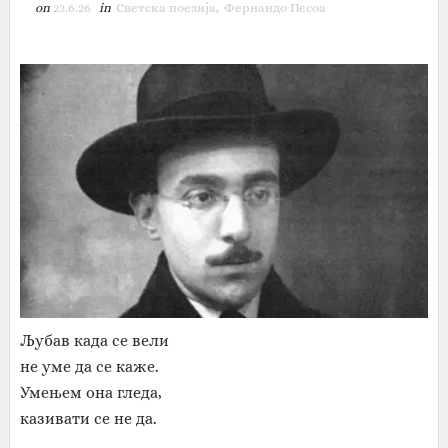
on
23.6.26
in
Светска поезија
,
Фернандо Песоа
Љубав када се вели
не уме да се каже.
Умењем она гледа,
казивати се не да.