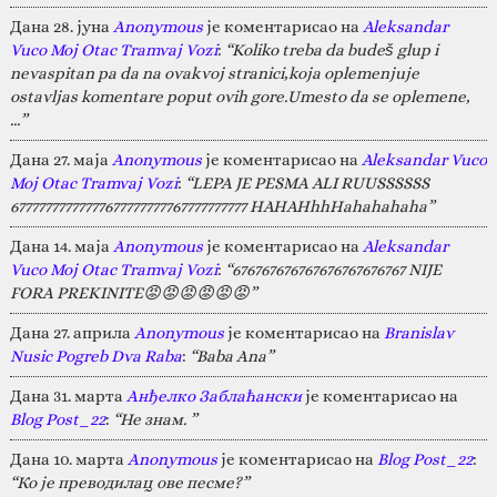
Дана 28. јуна
Anonymous
је коментарисао на
Aleksandar
Vuco Moj Otac Tramvaj Vozi
:
“Koliko treba da budeš glup i
nevaspitan pa da na ovakvoj stranici,koja oplemenjuje
ostavljas komentare poput ovih gore.Umesto da se oplemene,
…”
Дана 27. маја
Anonymous
је коментарисао на
Aleksandar Vuco
Moj Otac Tramvaj Vozi
:
“LEPA JE PESMA ALI RUUSSSSSS
67777777777777677777777767777777777 HAHAHhhHahahahaha”
Дана 14. маја
Anonymous
је коментарисао на
Aleksandar
Vuco Moj Otac Tramvaj Vozi
:
“676767676767676767676767 NIJE
FORA PREKINITE😡😡😡😡😡😡”
Дана 27. априла
Anonymous
је коментарисао на
Branislav
Nusic Pogreb Dva Raba
:
“Baba Ana”
Дана 31. марта
Анђелко Заблаћански
је коментарисао на
Blog Post_22
:
“Не знам. ”
Дана 10. марта
Anonymous
је коментарисао на
Blog Post_22
:
“Ко је преводилац ове песме?”