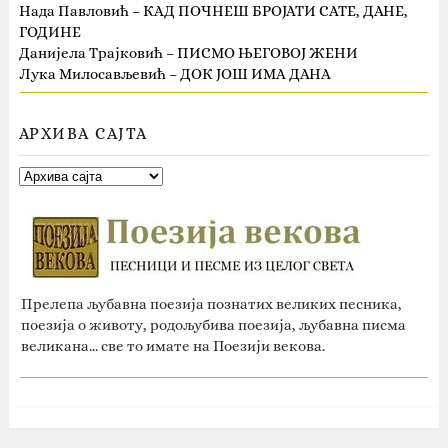
Нада Павловић – КАД ПОЧНЕШ БРОЈАТИ САТЕ, ДАНЕ,
ГОДИНЕ
Данијела Трајковић – ПИСМО ЊЕГОВОЈ ЖЕНИ
Лука Милосављевић – ДОК ЈОШ ИМА ДАНА
АРХИВА САЈТА
Прелепа љубавна поезија познатих великих песника,
поезија о животу, родољубива поезија, љубавна писма
великана... све то имате на Поезији векова.