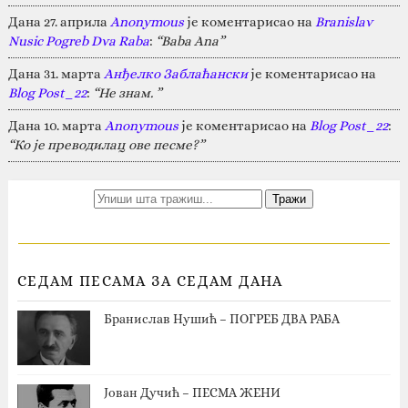
Дана 27. априла
Anonymous
је коментарисао на
Branislav
Nusic Pogreb Dva Raba
:
“Baba Ana”
Дана 31. марта
Анђелко Заблаћански
је коментарисао на
Blog Post_22
:
“Не знам. ”
Дана 10. марта
Anonymous
је коментарисао на
Blog Post_22
:
“Ко је преводилац ове песме?”
СЕДАМ ПЕСАМА ЗА СЕДАМ ДАНА
Бранислав Нушић – ПОГРЕБ ДВА РАБА
Јован Дучић – ПЕСМА ЖЕНИ