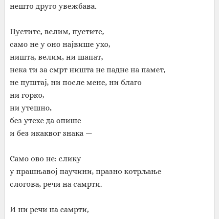
нешто друго увежбава.
Пустите, велим, пустите,
само не у оно највише ухо,
ништа, велим, ни шапат,
нека ти за смрт ништа не падне на памет,
не пуштај, ни после мене, ни благо
ни горко,
ни утешно,
без утехе да опише
и без икаквог знака —
Само ово не: слику
у прашњавој паучини, празно котрљање
слогова, речи на самрти.
И ни речи на самрти,