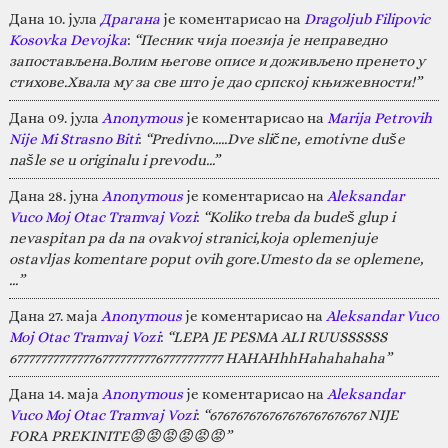
Дана 10. јула
Драгана
је коментарисао на
Dragoljub Filipovic
Kosovka Devojka
:
“Песник чија поезија је неправедно
запостављена.Волим његове описе и доживљено пренето у
стихове.Хвала му за све што је дао српској књижевности!”
Дана 09. јула
Anonymous
је коментарисао на
Marija Petrovih
Nije Mi Strasno Biti
:
“Predivno.....Dve slične, emotivne duše
našle se u originalu i prevodu...”
Дана 28. јуна
Anonymous
је коментарисао на
Aleksandar
Vuco Moj Otac Tramvaj Vozi
:
“Koliko treba da budeš glup i
nevaspitan pa da na ovakvoj stranici,koja oplemenjuje
ostavljas komentare poput ovih gore.Umesto da se oplemene,
…”
Дана 27. маја
Anonymous
је коментарисао на
Aleksandar Vuco
Moj Otac Tramvaj Vozi
:
“LEPA JE PESMA ALI RUUSSSSSS
67777777777777677777777767777777777 HAHAHhhHahahahaha”
Дана 14. маја
Anonymous
је коментарисао на
Aleksandar
Vuco Moj Otac Tramvaj Vozi
:
“676767676767676767676767 NIJE
FORA PREKINITE😡😡😡😡😡😡”