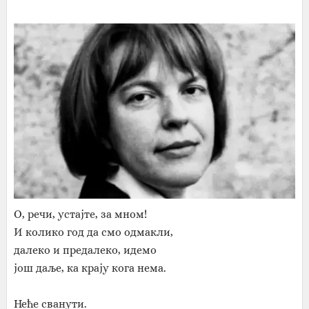
О, речи, устајте, за мном!
И колико год да смо одмакли,
далеко и предалеко, идемо
још даље, ка крају кога нема.
Неће сванути.