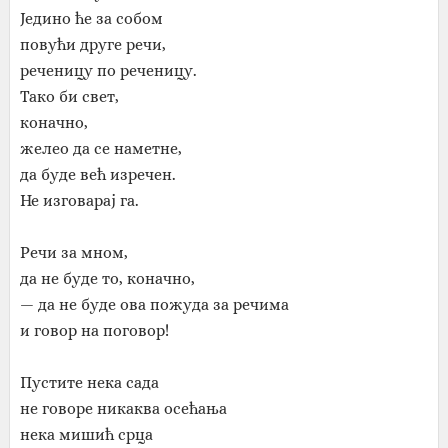
Једино ће за собом
повући друге речи,
реченицу по реченицу.
Тако би свет,
коначно,
желео да се наметне,
да буде већ изречен.
Не изговарај га.
Речи за мном,
да не буде то, коначно,
— да не буде ова пожуда за речима
и говор на поговор!
Пустите нека сада
не говоре никаква осећања
нека мишић срца