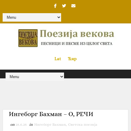
Lat
«
•»
Ћир
Ингеборг Бахман – О, РЕЧИ
on
28.6.26
in
Ингеборг Бахман
,
Светска поезија