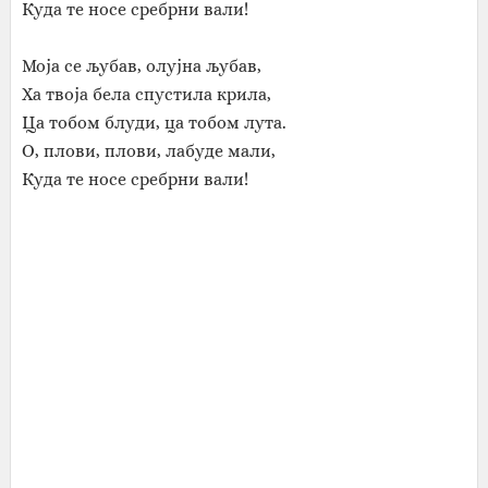
Куда те носе сребрни вали!
Моја се љубав, олујна љубав,
Ха твоја бела спустила крила,
Ца тобом блуди, ца тобом лута.
О, плови, плови, лабуде мали,
Куда те носе сребрни вали!