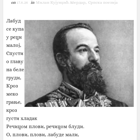
on
17.6.26
in
Милан Кујунџић Абердар
,
Српска поезија
Лабуд
се купа
у реци
малој,
Спусти
о главу
на беле
груди,
Кроз
меко
грање,
кроз
густи хладак
Речицом плови, речицом блуди.
О, плови, плови, лабуде мали,