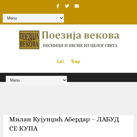
Lat
«
•»
Ћир
Милан Кујунџић Абердар – ЛАБУД
СЕ КУПА