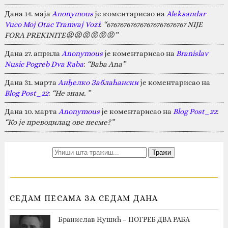
Дана 14. маја
Anonymous
је коментарисао на
Aleksandar
Vuco Moj Otac Tramvaj Vozi
:
“676767676767676767676767 NIJE
FORA PREKINITE😡😡😡😡😡😡”
Дана 27. априла
Anonymous
је коментарисао на
Branislav
Nusic Pogreb Dva Raba
:
“Baba Ana”
Дана 31. марта
Анђелко Заблаћански
је коментарисао на
Blog Post_22
:
“Не знам. ”
Дана 10. марта
Anonymous
је коментарисао на
Blog Post_22
:
“Ко је преводилац ове песме?”
СЕДАМ ПЕСАМА ЗА СЕДАМ ДАНА
Бранислав Нушић – ПОГРЕБ ДВА РАБА