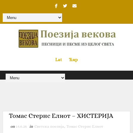
Lat
«
•»
Ћир
Томас Стернс Елиот – ХИСТЕРИЈА
on
14.6.26
in
Светска поезија
,
Томас Стернс Елиот