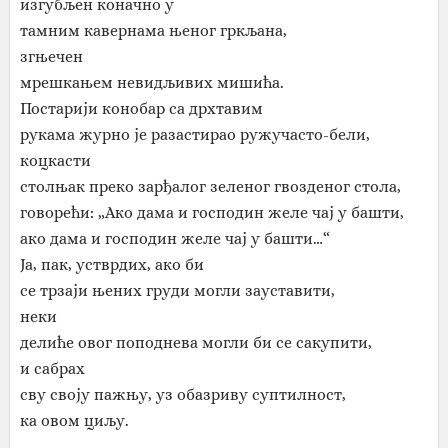
изгубљен коначно у
тамним кавернама њеног гркљана,
згњечен
мрешкањем невидљивих мишића.
Постарији конобар са дрхтавим
рукама журно је разастирао ружучасто-бели,
коцкасти
столњак преко зарђалог зеленог гвозденог стола,
говорећи: „Ако дама и господин желе чај у башти,
ако дама и господин желе чај у башти…“
Ја, пак, устврдих, ако би
се трзаји њених груди могли зауставити,
неки
делиће овог поподнева могли би се сакупити,
и сабрах
сву своју пажњу, уз обазриву суптилност,
ка овом циљу.