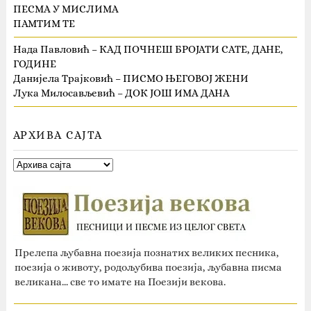
ПЕСМА У МИСЛИМА
ПАМТИМ ТЕ
Нада Павловић – КАД ПОЧНЕШ БРОЈАТИ САТЕ, ДАНЕ,
ГОДИНЕ
Данијела Трајковић – ПИСМО ЊЕГОВОЈ ЖЕНИ
Лука Милосављевић – ДОК ЈОШ ИМА ДАНА
АРХИВА САЈТА
Прелепа љубавна поезија познатих великих песника,
поезија о животу, родољубива поезија, љубавна писма
великана... све то имате на Поезији векова.