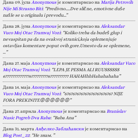
Дана 09. јула
Anonymous
је коментарисао на
Marija Petrovih
Nije Mi Strasno Biti
:
“Predivno.....Dve slične, emotivne duše
našle se u originalu i prevodu...”
Дана 28. јуна
Anonymous
је коментарисао на
Aleksandar
Vuco Moj Otac Tramvaj Vozi
:
“Koliko treba da budeš glup i
nevaspitan pa da na ovakvoj stranici,koja oplemenjuje
ostavljas komentare poput ovih gore.Umesto da se oplemene,
…”
Дана 27. маја
Anonymous
је коментарисао на
Aleksandar Vuco
Moj Otac Tramvaj Vozi
:
“LEPA JE PESMA ALI RUUSSSSSS
67777777777777677777777767777777777 HAHAHhhHahahahaha”
Дана 14. маја
Anonymous
је коментарисао на
Aleksandar
Vuco Moj Otac Tramvaj Vozi
:
“676767676767676767676767 NIJE
FORA PREKINITE😡😡😡😡😡😡”
Дана 27. априла
Anonymous
је коментарисао на
Branislav
Nusic Pogreb Dva Raba
:
“Baba Ana”
Дана 31. марта
Анђелко Заблаћански
је коментарисао на
Blog Post_22
:
“Не знам. ”