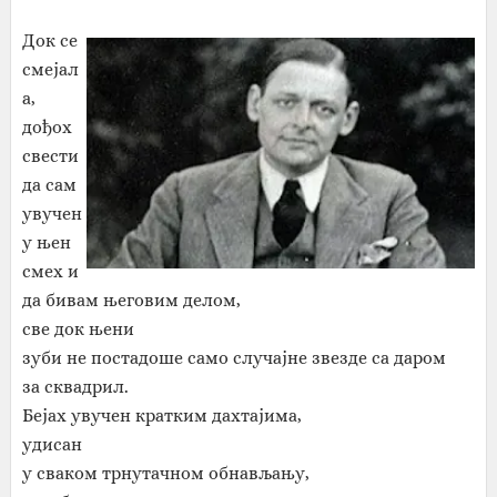
Док се
смејал
а,
дођох
свести
да сам
увучен
у њен
смех и
да бивам његовим делом,
све док њени
зуби не постадоше само случајне звезде са даром
за сквадрил.
Бејах увучен кратким дахтајима,
удисан
у сваком трнутачном обнављању,