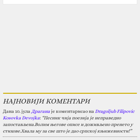
НАЈНОВИЈИ КОМЕНТАРИ
Дана 10. јула
Драгана
је коментарисао на
Dragoljub Filipovic
Kosovka Devojka
:
“Песник чија поезија је неправедно
запостављена.Волим његове описе и доживљено пренето у
стихове.Хвала му за све што је дао српској књижевности!”