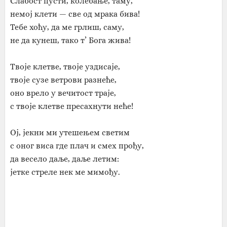
Слабост пусти, колебање, таму,
немој клети — све од мрака бива!
Тебе хоћу, да ме грлиш, саму,
не да кунеш, тако т’ Бога жива!
Твоје клетве, твоје уздисаје,
твоје сузе ветрови разнеће,
оно врело у вечитост траје,
с твоје клетве пресахнути неће!
Ој, јекни ми утешењем светим
с оног виса где плач и смех прођу,
да весело даље, даље летим:
јетке стреле нек ме мимођу.