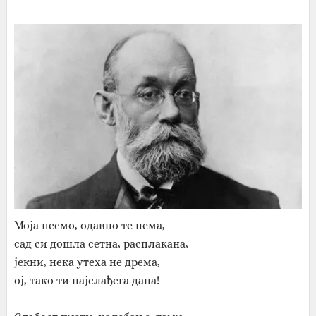
Моја песмо, одавно те нема,
сад си дошла сетна, расплакана,
јекни, нека утеха не дрема,
ој, тако ти најслађега дана!