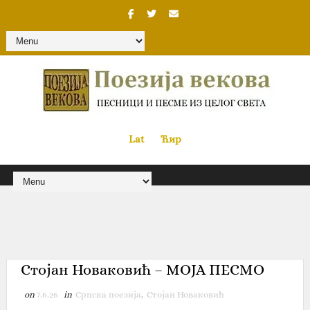
Lat
«
•»
Ћир
Стојан Новаковић – МОЈА ПЕСМО
on
7.6.26
in
Српска поезија
,
Стојан Новаковић