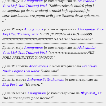
Дана 28. јуна
Anonymous
је коментарисао на
Aleksandar
Vuco Moj Otac Tramvaj Vozi
:
“Koliko treba da budeš glup i
nevaspitan pa da na ovakvoj stranici,koja oplemenjuje
ostavljas komentare poput ovih gore.Umesto da se oplemene,
…”
Дана 27. маја
Anonymous
је коментарисао на
Aleksandar Vuco
Moj Otac Tramvaj Vozi
:
“LEPA JE PESMA ALI RUUSSSSSS
67777777777777677777777767777777777 HAHAHhhHahahahaha”
Дана 14. маја
Anonymous
је коментарисао на
Aleksandar
Vuco Moj Otac Tramvaj Vozi
:
“676767676767676767676767 NIJE
FORA PREKINITE😡😡😡😡😡😡”
Дана 27. априла
Anonymous
је коментарисао на
Branislav
Nusic Pogreb Dva Raba
:
“Baba Ana”
Дана 31. марта
Анђелко Заблаћански
је коментарисао на
Blog Post_22
:
“Не знам. ”
Дана 10. марта
Anonymous
је коментарисао на
Blog Post_22
:
“Ко је преводилац ове песме?”