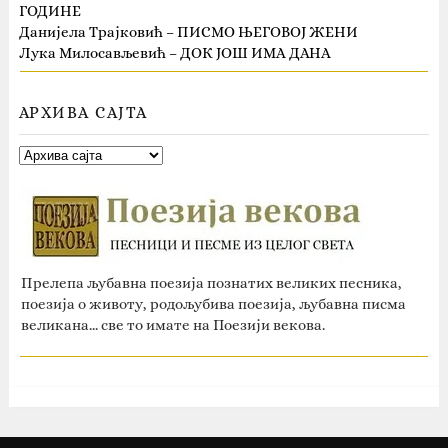
ГОДИНЕ
Данијела Трајковић – ПИСМО ЊЕГОВОЈ ЖЕНИ
Лука Милосављевић – ДОК ЈОШ ИМА ДАНА
АРХИВА САЈТА
Прелепа љубавна поезија познатих великих песника,
поезија о животу, родољубива поезија, љубавна писма
великана... све то имате на Поезији векова.