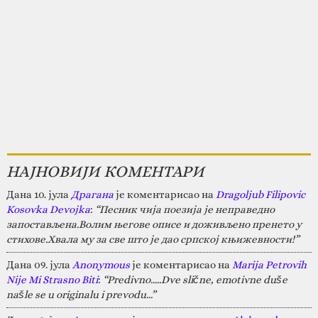
НАЈНОВИЈИ КОМЕНТАРИ
Дана 10. јула
Драгана
је коментарисао на
Dragoljub Filipovic
Kosovka Devojka
:
“Песник чија поезија је неправедно
запостављена.Волим његове описе и доживљено пренето у
стихове.Хвала му за све што је дао српској књижевности!”
Дана 09. јула
Anonymous
је коментарисао на
Marija Petrovih
Nije Mi Strasno Biti
:
“Predivno.....Dve slične, emotivne duše
našle se u originalu i prevodu...”