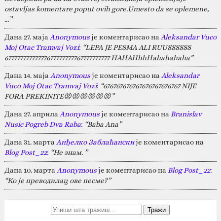
ostavljas komentare poput ovih gore.Umesto da se oplemene,
…”
Дана 27. маја
Anonymous
је коментарисао на
Aleksandar Vuco
Moj Otac Tramvaj Vozi
:
“LEPA JE PESMA ALI RUUSSSSSS
67777777777777677777777767777777777 HAHAHhhHahahahaha”
Дана 14. маја
Anonymous
је коментарисао на
Aleksandar
Vuco Moj Otac Tramvaj Vozi
:
“676767676767676767676767 NIJE
FORA PREKINITE😡😡😡😡😡😡”
Дана 27. априла
Anonymous
је коментарисао на
Branislav
Nusic Pogreb Dva Raba
:
“Baba Ana”
Дана 31. марта
Анђелко Заблаћански
је коментарисао на
Blog Post_22
:
“Не знам. ”
Дана 10. марта
Anonymous
је коментарисао на
Blog Post_22
:
“Ко је преводилац ове песме?”