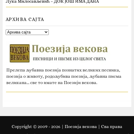
Лука Милосављевић – ДОК ЈОШ ИМА ДАНА
АРХИВА САЈТА
Прелепа љубавна поезија познатих великих песника,
поезија о животу, родољубива поезија, љубавна писма
великана... све то имате на Поезији векова.
Copyright © 2009 -
2026
| Поезија векова | Сва права