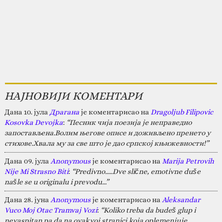
НАЈНОВИЈИ КОМЕНТАРИ
Дана 10. јула
Драгана
је коментарисао на
Dragoljub Filipovic
Kosovka Devojka
:
“Песник чија поезија је неправедно
запостављена.Волим његове описе и доживљено пренето у
стихове.Хвала му за све што је дао српској књижевности!”
Дана 09. јула
Anonymous
је коментарисао на
Marija Petrovih
Nije Mi Strasno Biti
:
“Predivno.....Dve slične, emotivne duše
našle se u originalu i prevodu...”
Дана 28. јуна
Anonymous
је коментарисао на
Aleksandar
Vuco Moj Otac Tramvaj Vozi
:
“Koliko treba da budeš glup i
nevaspitan pa da na ovakvoj stranici,koja oplemenjuje