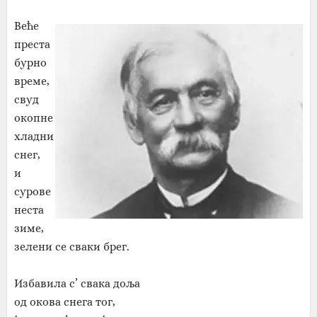
Веће
преста
бурно
време,
свуд
окопне
хладни
снег,
и
сурове
неста
зиме,
зелени се сваки брег.
Избавила с’ свака доља
од окова снега тог,