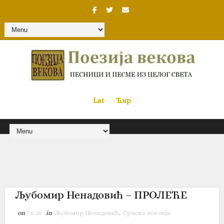
Lat
«
•»
Ћир
Љубомир Ненадовић – ПРОЛЕЋЕ
on
7.6.26
in
Љубомир Ненадовић
,
Српска поезија