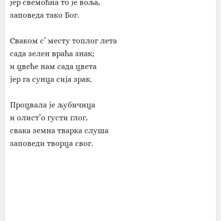
јер свемоћна то је воља,
заповеда тако Бог.
Сваком с’ месту топлог лета
сада зелен враћа знак;
и цвеће нам сада цвета
јер га сунца сија зрак.
Процвала је љубичица
и олист’о густи глог,
свака земна тварка слуша
заповеди творца свог.