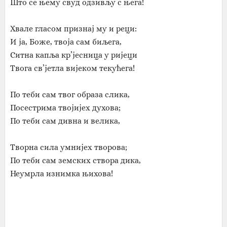
Што се њему свуд одзивљу с њега!
Хвале гласом признај му и реци:
И ја, Боже, твоја сам биљега,
Ситна капља кр’јесница у ријеци
Твога св’јетла вијеком текућега!
По теби сам твог образа слика,
Посестрима твојијех духова;
По теби сам дивна и велика,
Творна сила умнијех творова;
По теби сам земских створа дика,
Неумрла изнимка њихова!