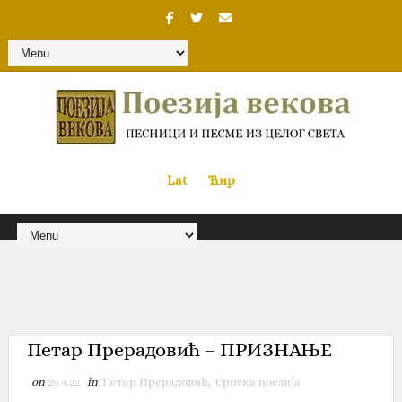
Lat
«
•»
Ћир
Петар Прерадовић – ПРИЗНАЊЕ
on
29.4.22
in
Петар Прерадовић
,
Српска поезија