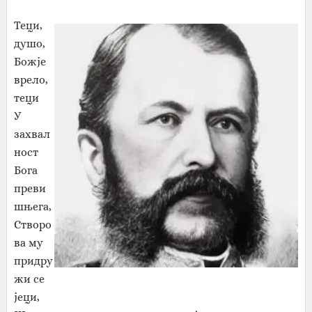
Теци,
душо,
Божје
врело,
теци
У
захвал
ност
Бога
преви
шњега,
Створо
ва му
придру
жи се
јеци,