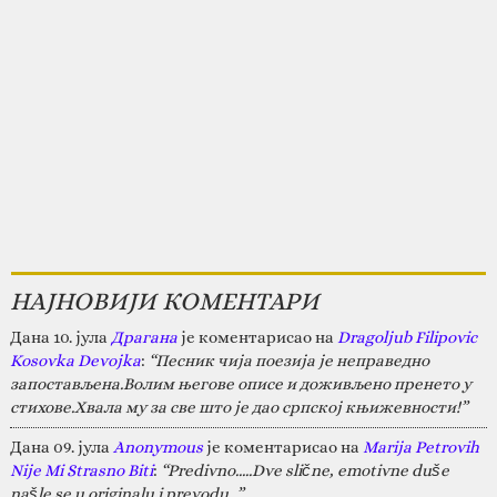
НАЈНОВИЈИ КОМЕНТАРИ
Дана 10. јула
Драгана
је коментарисао на
Dragoljub Filipovic
Kosovka Devojka
:
“Песник чија поезија је неправедно
запостављена.Волим његове описе и доживљено пренето у
стихове.Хвала му за све што је дао српској књижевности!”
Дана 09. јула
Anonymous
је коментарисао на
Marija Petrovih
Nije Mi Strasno Biti
:
“Predivno.....Dve slične, emotivne duše
našle se u originalu i prevodu...”