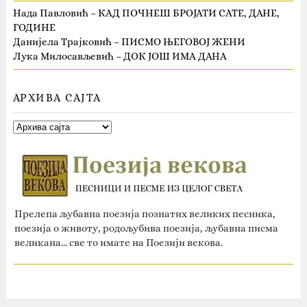
Нада Павловић – КАД ПОЧНЕШ БРОЈАТИ САТЕ, ДАНЕ,
ГОДИНЕ
Данијела Трајковић – ПИСМО ЊЕГОВОЈ ЖЕНИ
Лука Милосављевић – ДОК ЈОШ ИМА ДАНА
АРХИВА САЈТА
Прелепа љубавна поезија познатих великих песника,
поезија о животу, родољубива поезија, љубавна писма
великана... све то имате на Поезији векова.