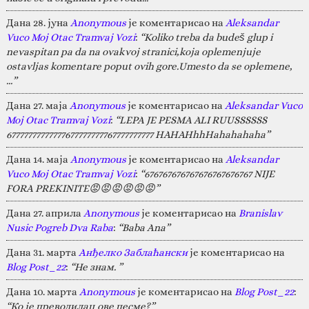
Дана 28. јуна
Anonymous
је коментарисао на
Aleksandar
Vuco Moj Otac Tramvaj Vozi
:
“Koliko treba da budeš glup i
nevaspitan pa da na ovakvoj stranici,koja oplemenjuje
ostavljas komentare poput ovih gore.Umesto da se oplemene,
…”
Дана 27. маја
Anonymous
је коментарисао на
Aleksandar Vuco
Moj Otac Tramvaj Vozi
:
“LEPA JE PESMA ALI RUUSSSSSS
67777777777777677777777767777777777 HAHAHhhHahahahaha”
Дана 14. маја
Anonymous
је коментарисао на
Aleksandar
Vuco Moj Otac Tramvaj Vozi
:
“676767676767676767676767 NIJE
FORA PREKINITE😡😡😡😡😡😡”
Дана 27. априла
Anonymous
је коментарисао на
Branislav
Nusic Pogreb Dva Raba
:
“Baba Ana”
Дана 31. марта
Анђелко Заблаћански
је коментарисао на
Blog Post_22
:
“Не знам. ”
Дана 10. марта
Anonymous
је коментарисао на
Blog Post_22
:
“Ко је преводилац ове песме?”