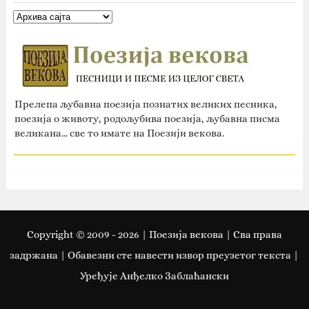
Прелепа љубавна поезија познатих великих песника,
поезија о животу, родољубива поезија, љубавна писма
великана... све то имате на Поезији векова.
Copyright © 2009 -
2026
| Поезија векова | Сва права
задржана | Oбавезни сте навести извор преузетог текста |
Уређује Анђелко Заблаћански