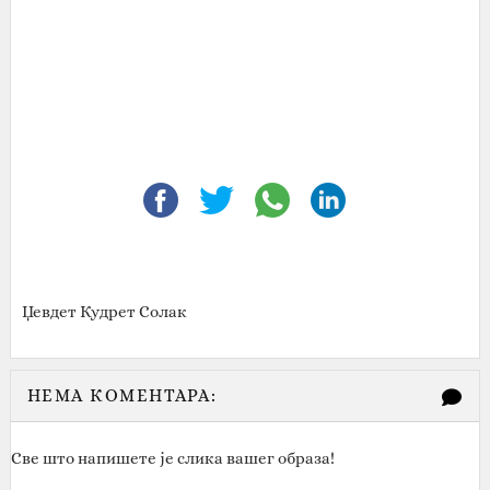
Џевдет Кудрет Солак
НЕМА КОМЕНТАРА:
Све што напишете је слика вашег образа!