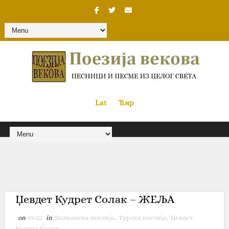
Lat
«
•»
Ћир
Џевдет Кудрет Солак – ЖЕЉА
on
4.9.22
in
Балканска поезија
,
Турска поезија
,
Џевдет
Кудрет Солак