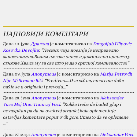
НАЈНОВИЈИ КОМЕНТАРИ
Дана 10. јула
Драгана
је коментарисао на
Dragoljub Filipovic
Kosovka Devojka
:
“Песник чија поезија је неправедно
запостављена.Волим његове описе и доживљено пренето у
стихове.Хвала му за све што је дао српској књижевности!”
Дана 09. јула
Anonymous
је коментарисао на
Marija Petrovih
Nije Mi Strasno Biti
:
“Predivno.....Dve slične, emotivne duše
našle se u originalu i prevodu...”
Дана 28. јуна
Anonymous
је коментарисао на
Aleksandar
Vuco Moj Otac Tramvaj Vozi
:
“Koliko treba da budeš glup i
nevaspitan pa da na ovakvoj stranici,koja oplemenjuje
ostavljas komentare poput ovih gore.Umesto da se oplemene,
…”
Дана 27. маја
Anonymous
је коментарисао на
Aleksandar Vuco