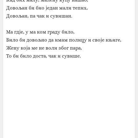
Довољан би био један мали тепих,
Довољан, па чак и сувишан.
Ма гдје, у ма ком граду било,
Било би довољно да имам полицу и своје књиге,
Жену која ме не воли због пара,
То би било доста, чак и сувише.