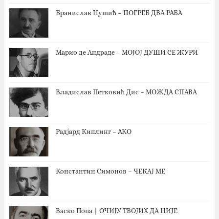
Бранислав Нушић – ПОГРЕБ ДВА РАБА
Марио де Андраде – МОЈОЈ ДУШИ СЕ ЖУРИ
Владислав Петковић Дис – МОЖДА СПАВА
Радјард Киплинг – АКО
Константин Симонов – ЧЕКАЈ МЕ
Васко Попа | ОЧИЈУ ТВОЈИХ ДА НИЈЕ