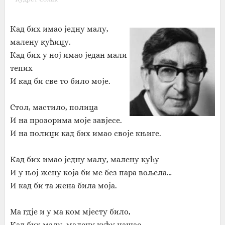
Кад бих имао једну малу,
малену кућицу.
Кад бих у ној имао један мали
тепих
И кад би све то било моје.
Стол, мастило, полица
И на прозорима моје завјесе.
И на полици кад бих имао своје књиге.
Кад бих имао једну малу, малену кућу
И у њој жену која би ме без пара вољела…
И кад би та жена била моја.
Ма гдје и у ма ком мјесту било,
Кад бих малу, малену кућу нашао,