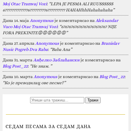
Moj Otac Tramvaj Vozi
:
“LEPA JE PESMA ALI RUUSSSSSS
67777777777777677777777767777777777 HAHAHhhHahahahaha”
Дана 14. маја
Anonymous
је коментарисао на
Aleksandar
Vuco Moj Otac Tramvaj Vozi
:
“676767676767676767676767 NIJE
FORA PREKINITE😡😡😡😡😡😡”
Дана 27. априла
Anonymous
је коментарисао на
Branislav
Nusic Pogreb Dva Raba
:
“Baba Ana”
Дана 31. марта
Анђелко Заблаћански
је коментарисао на
Blog Post_22
:
“Не знам. ”
Дана 10. марта
Anonymous
је коментарисао на
Blog Post_22
:
“Ко је преводилац ове песме?”
СЕДАМ ПЕСАМА ЗА СЕДАМ ДАНА