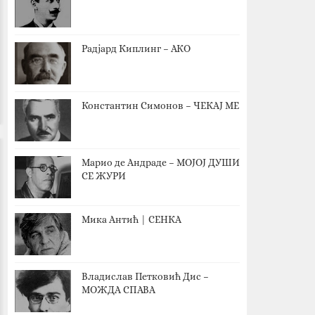
Радјард Киплинг – АКО
Константин Симонов – ЧЕКАЈ МЕ
Марио де Андраде – МОЈОЈ ДУШИ
СЕ ЖУРИ
Мика Антић | СЕНКА
Владислав Петковић Дис –
МОЖДА СПАВА