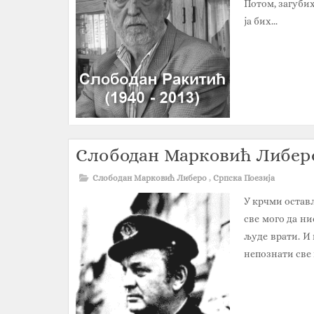
Потом, загубих
ја бих...
Слободан Марковић Либеро 
Слободан Марковић Либеро
,
Српска Поезија
У крчми остав
све мого да н
људе врати. И 
непознати све 