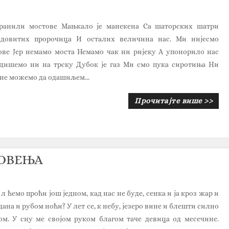
ранили мостове Мањкало је манекена Са шаторских шатри
довитих пророчица И осталих величина нас. Ми нијесмо
ве Јер немамо моста Немамо чак ни ријеку А упонорило нас
 дишемо ни на трску Дубок је газ Ми смо пука сиротиња Ни
 не можемо да одашиљем...
Прочитајте више >>
НОВЕЊА
а л ћемо проћи још једном, кад нас не буде, сенка и ја кроз жар и
дана и рубом ноћи? У лет се, к небу, језеро вине и блешти силно
м. У сну ме својом руком благом таче девица од месечине.