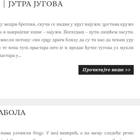
 | ЈУТРА ЈУГОВА
у модри брегови, скучи се видик у круг најужи; цестама круже
и и навријеше кише – зајужи. Погледаш – пути лишћем засути.
мисли потону: сви срцу драги близу да су ти као да чекаш уру
 те нека туга прастара што је и предак ћутке тугова уз мукли
астара у...
Прочитајте више >>
РАБОЛА
нама уловили боцу. У њој папирић, а на њему следеће речи: