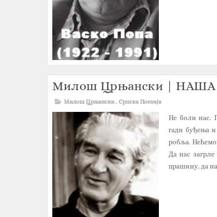
Милош Црњански | НАША
Милош Црњански
,
Српска Поезија
Не боли нас. 
гади буђења и
робља. Нећемо 
Да нас загрле
прашину. да на