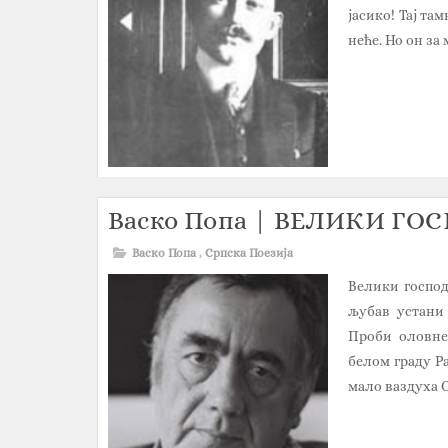
јасико! Тај та
неће. Но он за 
Васко Попа | ВЕЛИКИ Г
Васко Попа
,
Српска Поезија
Велики господ
љубав устани 
Проби оловне
белом граду Ра
мало ваздуха Од