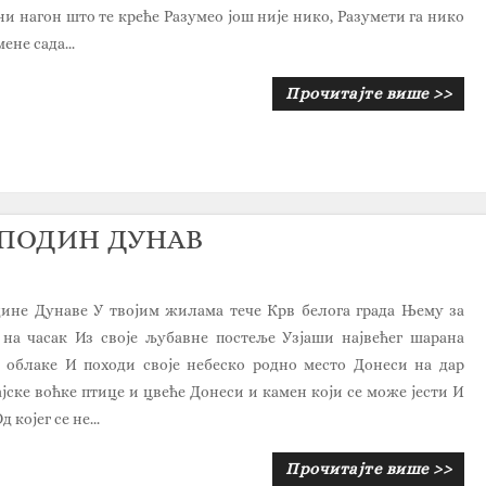
мни нагон што те креће Разумео још није нико, Разумети га нико
мене сада...
Прочитајте више >>
ОСПОДИН ДУНАВ
ине Дунаве У твојим жилама тече Крв белога града Њему за
на часак Из своје љубавне постеље Узјаши највећег шарана
 облаке И походи своје небеско родно место Донеси на дар
јске воћке птице и цвеће Донеси и камен који се може јести И
 којег се не...
Прочитајте више >>