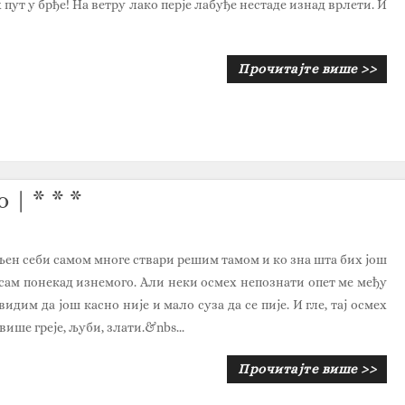
 пут у брђе! На ветру лако перје лабуђе нестаде изнад врлети. И
Прочитајте више >>
| * * *
љен себи самом многе ствари решим тамом и ко зна шта бих још
исам понекад изнемого. Али неки осмех непознати опет ме међу
видим да још касно није и мало суза да се пије. И гле, тај осмех
више греје, љуби, злати.&nbs...
Прочитајте више >>