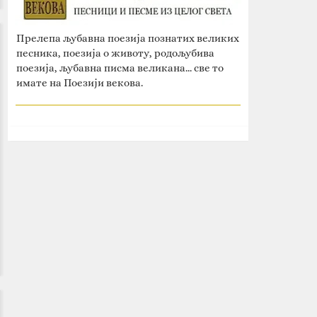
Прелепа љубавна поезија познатих великих
песника, поезија о животу, родољубива
поезија, љубавна писма великана... све то
имате на Поезији векова.