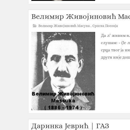
Велимир Живојиновић Мас
Велимир Живојиновић Масука
,
Српска Поезија
Да л' живим ил
слушам: - (Је 
срца твог ја н
други није дош
Даринка Јеврић | ГАЗ