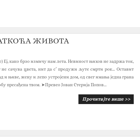
КРАТКОЋА ЖИВОТА
.н.е) Еј, како брзо измичу нам лета. Невиност њихов не задржа ток,
г не сачува цвета, нит да с’ продужи љуте смрти рок… Оставит
 и њиве, жену и лепо устројени дом, од свег имања једна грана
обу пресађена твом. ➤Превео Јован Стерија Попов...
Прочитајте више >>