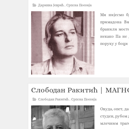
Даринка Јеврић
,
Српска Поезија
Ми нијесмо б
примадона Ви
бранили мосто
некако Па не
поруку у боци
Слободан Ракитић | МАГ
Слободан Ракитић‎
,
Српска Поезија
Овуда, опет, д
студен, рубом 
млечним траго