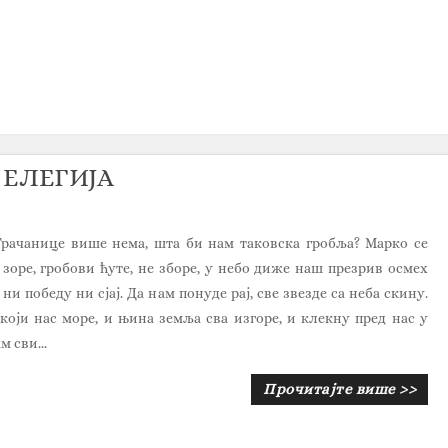
 ЕЛЕГИЈА
Грачанице више нема, шта би нам таковска гробља? Марко се
 зоре, гробови ћуте, не зборе, у небо диже наш презрив осмех
ни победу ни сјај. Да нам понуде рај, све звезде са неба скину.
 који нас море, и њина земља сва изгоре, и клекну пред нас у
м сви...
Прочитајте више >>