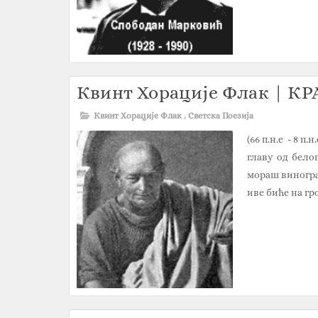
Квинт Хорације Флак | 
Квинт Хорације Флак
,
Светска Поезија
(66 п.н.е - 8 п
главу од бело
мораш виноград
иве биће на гр