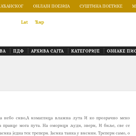
ЛАЋАНСКОГ
ОНЛАЈН ПОЕЗИЈА
СУШТИНА ПОЕТИКЕ
М
Lat
«
•»
Ћир
ВА
ПДФ
АРХИВА САЈТА
КАТЕГОРИЈЕ
ОЗНАКЕ ПИ
а небо сиво,А измаглица влажна лута И ко прозрачно меко
 правце мога пута. На оморици људи, звери, И биље, све се
Јасика једна тек трепери. Јасика танка у висини. Трепери само, о