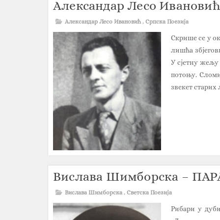
Александар Лесо Ивановић
Александар Лесо Ивановић
,
Српска Поезија
Скрише се у ок
лишћа збјегов
У сјетну жељу 
потоњу. Сломи
звекет старих л
Вислава Шимборска – ПА
Вислава Шимборска
,
Светска Поезија
Рибари у дуби