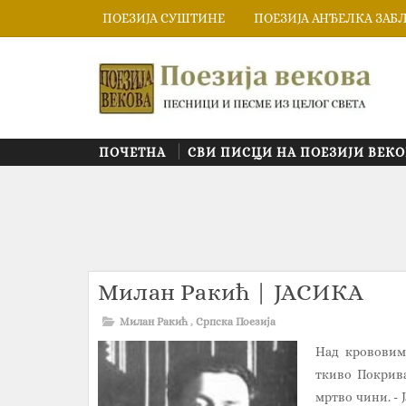
ПОЕЗИЈА СУШТИНЕ
ПОЕЗИЈА АНЂЕЛКА ЗАБ
ПОЧЕТНА
СВИ ПИСЦИ НА ПОЕЗИЈИ ВЕКО
Милан Ракић‎ | ЈАСИКА
Милан Ракић
,
Српска Поезија
Над крововим
ткиво Покрива
мртво чини. - 