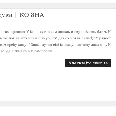
ука | КО ЗНА
' сам прошао? У један сутон сам дошао, и сву ноћ, ево, бдим. И
ли то Бог на ухо мени шануо, ил', давно мртав сним?) "У радост
исам срећу кануо." Знам: мутан сјај је свануо на челу дана мог. И
ао. Да л' живим ил' сам проша...
Прочитајте више >>