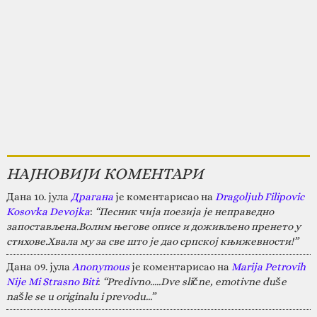
НАЈНОВИЈИ КОМЕНТАРИ
Дана 10. јула
Драгана
је коментарисао на
Dragoljub Filipovic
Kosovka Devojka
:
“Песник чија поезија је неправедно
запостављена.Волим његове описе и доживљено пренето у
стихове.Хвала му за све што је дао српској књижевности!”
Дана 09. јула
Anonymous
је коментарисао на
Marija Petrovih
Nije Mi Strasno Biti
:
“Predivno.....Dve slične, emotivne duše
našle se u originalu i prevodu...”