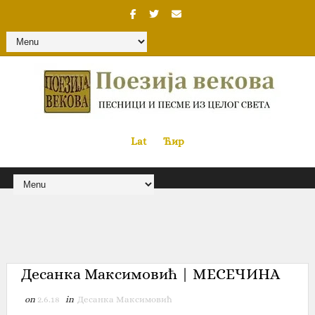
Lat
«
•»
Ћир
Десанка Максимовић | МЕСЕЧИНА
on
2.6.18
in
Десанка Максимовић