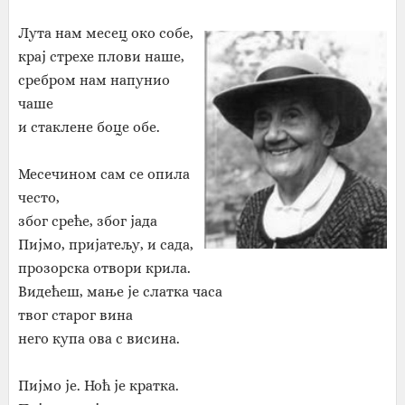
Лута нам месец око собе,
крај стрехе плови наше,
сребром нам напунио
чаше
и стаклене боце обе.
Месечином сам се опила
често,
због среће, због јада
Пијмо, пријатељу, и сада,
прозорска отвори крила.
Видећеш, мање је слатка часа
твог старог вина
него купа ова с висина.
Пијмо је. Ноћ је кратка.