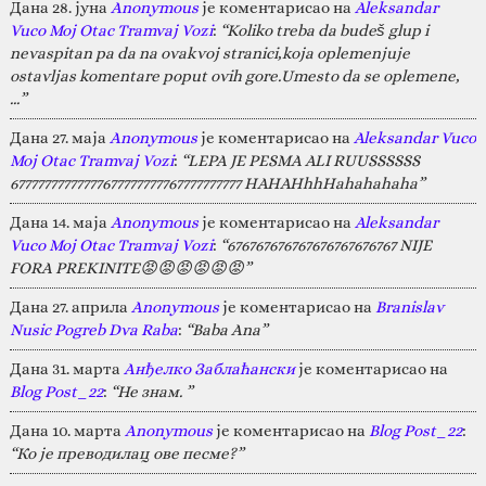
Дана 28. јуна
Anonymous
је коментарисао на
Aleksandar
Vuco Moj Otac Tramvaj Vozi
:
“Koliko treba da budeš glup i
nevaspitan pa da na ovakvoj stranici,koja oplemenjuje
ostavljas komentare poput ovih gore.Umesto da se oplemene,
…”
Дана 27. маја
Anonymous
је коментарисао на
Aleksandar Vuco
Moj Otac Tramvaj Vozi
:
“LEPA JE PESMA ALI RUUSSSSSS
67777777777777677777777767777777777 HAHAHhhHahahahaha”
Дана 14. маја
Anonymous
је коментарисао на
Aleksandar
Vuco Moj Otac Tramvaj Vozi
:
“676767676767676767676767 NIJE
FORA PREKINITE😡😡😡😡😡😡”
Дана 27. априла
Anonymous
је коментарисао на
Branislav
Nusic Pogreb Dva Raba
:
“Baba Ana”
Дана 31. марта
Анђелко Заблаћански
је коментарисао на
Blog Post_22
:
“Не знам. ”
Дана 10. марта
Anonymous
је коментарисао на
Blog Post_22
:
“Ко је преводилац ове песме?”