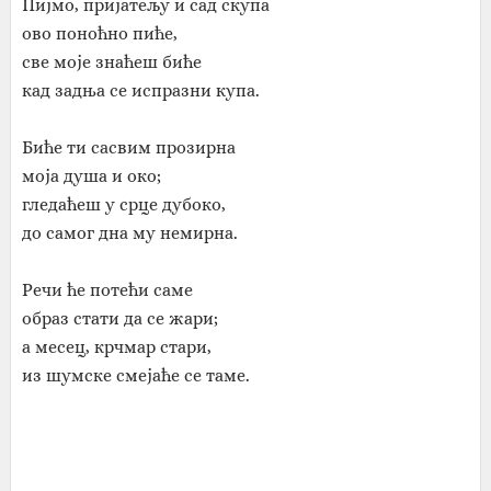
Пијмо, пријатељу и сад скупа
ово поноћно пиће,
све моје знаћеш биће
кад задња се испразни купа.
Биће ти сасвим прозирна
моја душа и око;
гледаћеш у срце дубоко,
до самог дна му немирна.
Речи ће потећи саме
образ стати да се жари;
а месец, крчмар стари,
из шумске смејаће се таме.