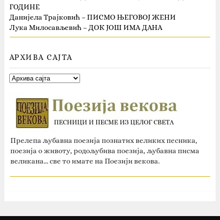
ГОДИНЕ
Данијела Трајковић – ПИСМО ЊЕГОВОЈ ЖЕНИ
Лука Милосављевић – ДОК ЈОШ ИМА ДАНА
АРХИВА САЈТА
Прелепа љубавна поезија познатих великих песника,
поезија о животу, родољубива поезија, љубавна писма
великана... све то имате на Поезији векова.