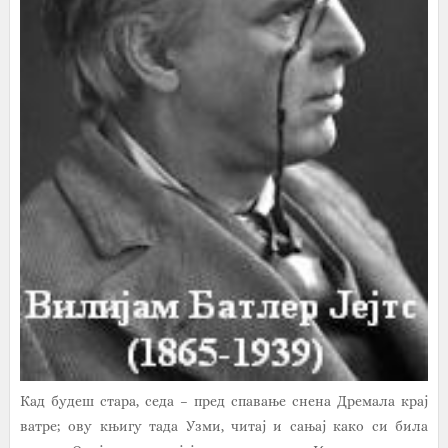
Кад будеш стара, седа – пред спавање снена Дремала крај
ватре; ову књигу тада Узми, читај и сањај како си била