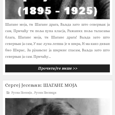
Шагане моја, ти Шагане драга, Ваљда зато што северњак ја
сам, Причаћу ти поља пуна класја, Ражаних поља таласања
блага, Шагане моја, ти Шагане драга! Ваљда зато што
северњак ја сам, У нас луна лепша је и шира, И ма како диван
био Ширас, За рјзањске ја ширине гласам, Ваљда зато што
северњак ја сам. Причаћу...
Прочитајте више >>
Сергеј Јесењин: ШАГАНЕ МОЈА
Руска Поезија
,
Руски Песници