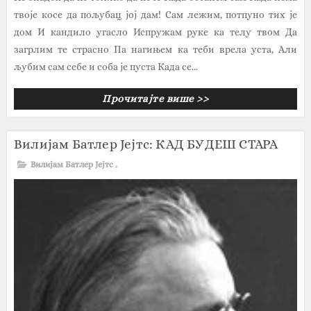
твоје косе да пољубац јој дам! Сам лежим, потпуно тих је
дом И кандило угасло Испружам руке ка телу твом Да
загрлим те страсно Па нагињем ка теби врела уста, Али
љубим сам себе и соба је пуста Када се...
Прочитајте више >>
Вилијам Батлер Јејтс: КАД БУДЕШ СТАРА
Вилијам Батлер Јејтс
,