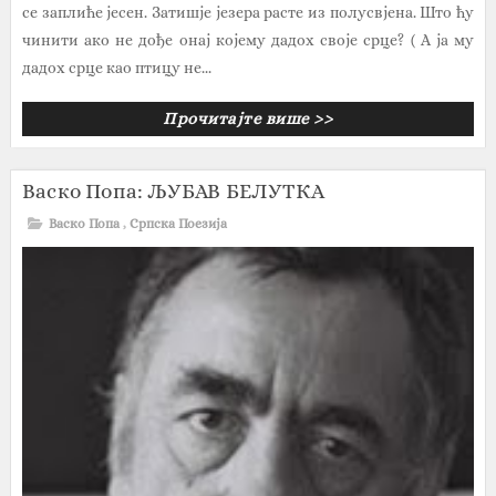
се заплиће јесен. Затишје језера расте из полусвјена. Што ћу
чинити ако не дође онај којему дадох своје срце? ( А ја му
дадох срце као птицу не...
Прочитајте више >>
Васко Попа: ЉУБАВ БЕЛУТКА
Васко Попа
,
Српска Поезија