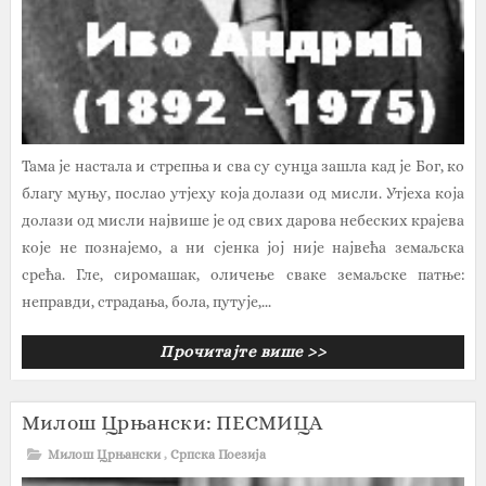
Тама је настала и стрепња и сва су сунца зашла кад је Бог, ко
благу муњу, послао утјеху која долази од мисли. Утјеха која
долази од мисли највише је од свих дарова небеских крајева
које не познајемо, а ни сјенка јој није највећа земаљска
срећа. Гле, сиромашак, оличење сваке земаљске патње:
неправди, страдања, бола, путује,...
Прочитајте више >>
Милош Црњански: ПЕСМИЦА
Милош Црњански
,
Српска Поезија