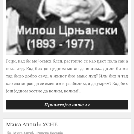
Реци, кад би мој осмех блед, растопио се као цвет пола сан а
пола лед. Кад бих још једном могао да волим... Да ли би ми
тад било добро свуд, и живот био мање луд? Или бих и тад
као сад морао да се смешим и разболим, и да умрем? Кад бих
још једном осетио да волим, волим?...
Прочитајте више >>
Мика Антић: УСНЕ
Мика Антић
,
Српска Поезија