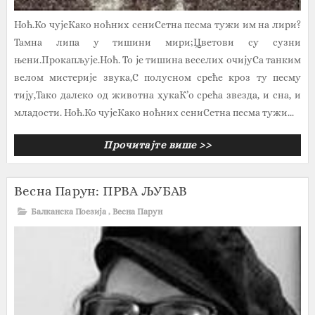
Ноћ.Ко чујеКако ноћних сениСетна песма тужи им на лири?
Тамна липа у тишини мири;Цветови су сузни
њени.Прокапљује.Ноћ. То је тишина веселих очијуСа танким
велом мистерије звука,С полусном среће кроз ту песму
тију,Тако далеко од животна хукаК’о срећа звезда, и сна, и
младости. Ноћ.Ко чујеКако ноћних сениСетна песма тужи...
Прочитајте више >>
Весна Парун: ПРВА ЉУБАВ
Балканска Поезија
,
Весна Парун