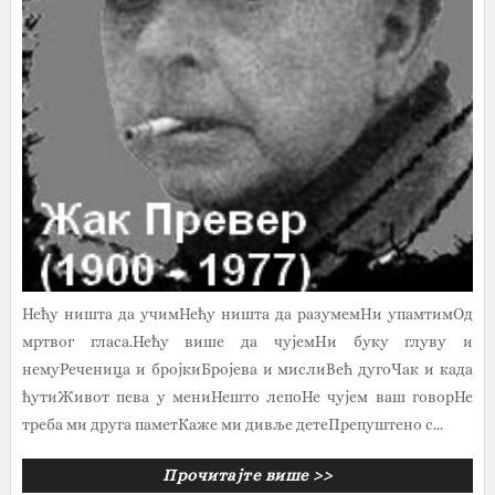
Нећу ништа да учимНећу ништа да разумемНи упамтимОд
мртвог гласа.Нећу више да чујемНи буку глуву и
немуРеченица и бројкиБројева и мислиВећ дугоЧак и када
ћутиЖивот пева у мениНешто лепоНе чујем ваш говорНе
треба ми друга паметКаже ми дивље детеПрепуштено с...
Прочитајте више >>