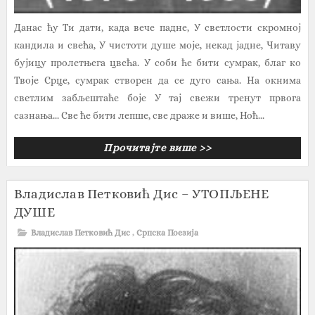
Данас ћу Ти дати, када вече падне, У светлости скромној
кандила и свећа, У чистоти душе моје, некад јадне, Читаву
бујицу пролетњега цвећа. У соби ће бити сумрак, благ ко
Твоје Срце, сумрак створен да се дуго сања. На окнима
светлим забљештаће боје У тај свежи тренут првога
сазнања... Све ће бити лепше, све драже и више, Ноћ...
Прочитајте више >>
Владислав Петковић Дис – УТОПЉЕНЕ
ДУШЕ
Владислав Петковић Дис
,
Српска Поезија