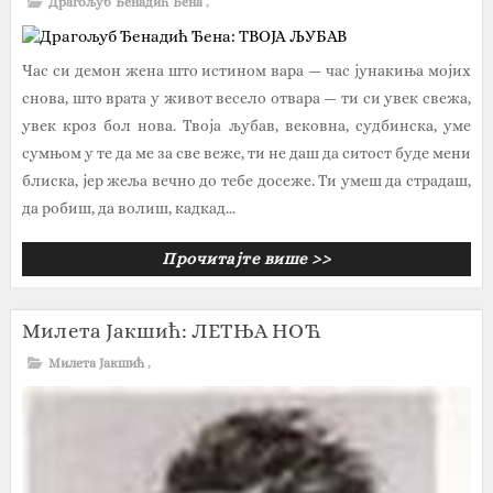
Драгољуб Ђенадић Ђенa
,
Час си демон жена што истином вара — час јунакиња мојих
снова, што врата у живот весело отвара — ти си увек свежа,
увек кроз бол нова. Твоја љубав, вековна, судбинска, уме
сумњом у те да ме за све веже, ти не даш да ситост буде мени
блиска, јер жеља вечно до тебе досеже. Ти умеш да страдаш,
да робиш, да волиш, кадкад...
Прочитајте више >>
Милета Јакшић: ЛЕТЊА НОЋ
Милета Јакшић
,