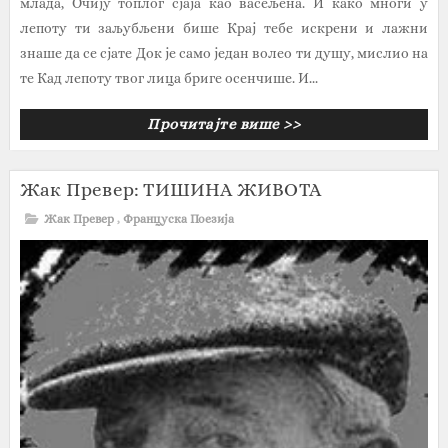
млада, Очију топлог сјаја као васељена. И како многи у
лепоту ти заљубљени бише Крај тебе искрени и лажни
знаше да се сјате Док је само један волео ти душу, мислио на
те Кад лепоту твог лица бриге осенчише. И...
Прочитајте више >>
Жак Превер: ТИШИНА ЖИВОТА
Жак Превер
,
Француска Поезија