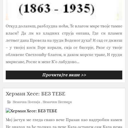
Откуд долазиш, разблудна ноћи, Те влагом мире твоје тамне
власи? Да ли из хладних струја океана, Где си пламен
летњег дана Провела на груди Воденог духа? И сад се дижеш
– у твојој коси Горе корали, сија се бисерје, Ризе су твоје
обливене Светлошћу благом, и дахом морске траве, И груди
мирисаве, Росне и меке К’о лабудово...
Прочитајте више >>
Херман Хесе: БЕЗ ТЕБЕ
Немачка Поезија
,
Немачки Песници
Мој јастук ме гледа свако вече Празан као надгробни камен
Не знадох да ће толико да пече Када останем сам Када нема