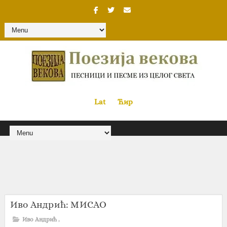
Lat
«
•»
Ћир
Иво Андрић: МИСАО
Иво Андрић
,