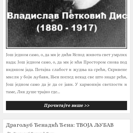
Још једном само, о, да ми је дићи Испод живота свет умрлих
нада; Још једном само, о, да ми је ићи Простором снова под
видиком јада. Потајна слабост и жудња ка срећи, Скривене
мисли у боји љубави, Њен поглед некад све што знаде рећи,
Још једном само да је да се јави. У хармонији светлости и
таме, Лик душе трајно где...
Прочитајте више >>
Драгољуб Ђенадић Ђена: ТВОЈА ЉУБАВ