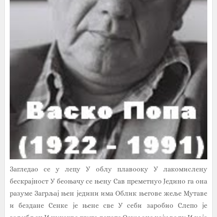
Загледао се у лепу У облу плавооку У лакомислену
бескрајност У беоњачу се њену Сав преметнуо Једино га она
разуме Загрљај њен једини има Облик његове жеље Мутаве
и бездане Сенке је њене све У себи заробио Слепо је