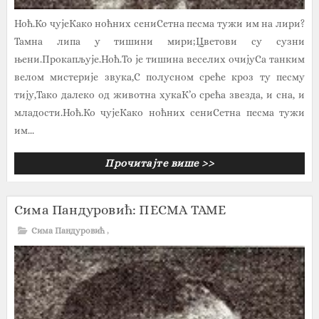
Ноћ.Ко чујеКако ноћних сениСетна песма тужи им на лири?
Тамна липа у тишини мири;Цветови су сузни
њени.Прокапљује.Ноћ.То је тишина веселих очијуСа танким
велом мистерије звука,С полусном среће кроз ту песму
тију,Тако далеко од животна хукаК’о срећа звезда, и сна, и
младости.Ноћ.Ко чујеКако ноћних сениСетна песма тужи
им...
Прочитајте више >>
Сима Пандуровић: ПЕСМА ТАМЕ
Сима Пандуровић
,