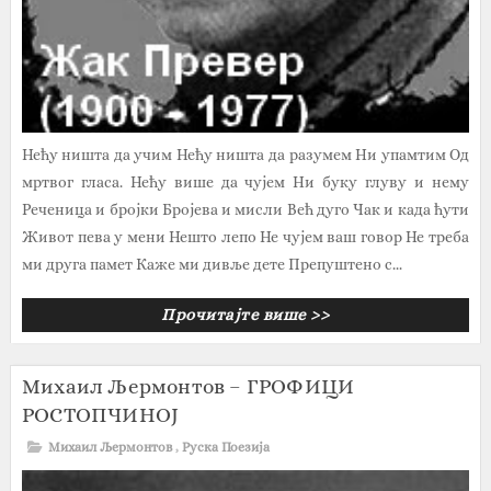
Нећу ништа да учим Нећу ништа да разумем Ни упамтим Од
мртвог гласа. Нећу више да чујем Ни буку глуву и нему
Реченица и бројки Бројева и мисли Већ дуго Чак и када ћути
Живот пева у мени Нешто лепо Не чујем ваш говор Не треба
ми друга памет Каже ми дивље дете Препуштено с...
Прочитајте више >>
Михаил Љермонтов – ГРОФИЦИ
РОСТОПЧИНОЈ
Михаил Љермонтов
,
Руска Поезија