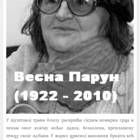
У шуштавој трави близу раскршћа сједим немирна срца и
чекам оног којему ноћас дадох, безазлена, преплашену
птицу своје љубави. У жарко црвеној маховини бријега већ