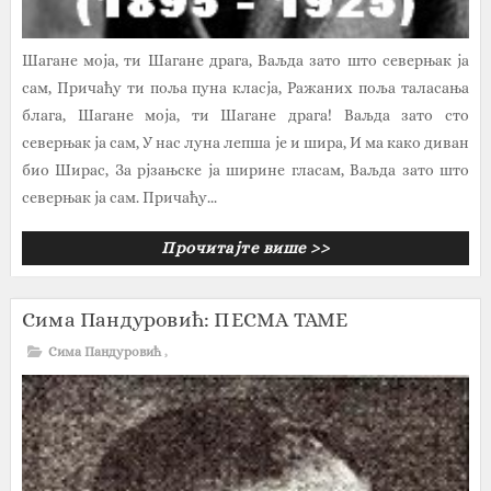
Шагане моја, ти Шагане драга, Ваљда зато што северњак ја
сам, Причаћу ти поља пуна класја, Ражаних поља таласања
блага, Шагане моја, ти Шагане драга! Ваљда зато сто
северњак ја сам, У нас луна лепша је и шира, И ма како диван
био Ширас, За рјзањске ја ширине гласам, Ваљда зато што
северњак ја сам. Причаћу...
Прочитајте више >>
Сима Пандуровић: ПЕСМА ТАМЕ
Сима Пандуровић
,