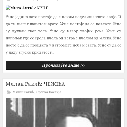
Усне једино зато постоје да с неким поделиш нешто своје. И
да ти шапат шапатом врате. Усне постоје да се позлате. Усне
су вулкан твог тела. Усне су извор твојих река. Усне су
пупољак где се срела пчела од ветра с пчелом од млека. Усне
постоје да се процвета у ватромете неба и света. Усне су да се
у даху згусне крилатост...
Прочитајте више >>
Милан Ракић: ЧЕЖЊА
Милан Ракић
,
Српска Поезија