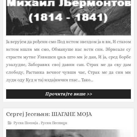
Ја верујем да рођени смо Под истом звездом ја и ви, И стазом
истом ишли ми смо, Обмануше нас исти сни. Збрисале су
страсти мутне Узвишен циљ што ми је дан, И ја, сред борбе
узалудне, Заборавих свој давни сан. Страх ме да сву дам
слободу, Растанка вечног чувши час, Страх ме да сни ми
луди оду Куд и тај издајнички глас... Тако...
Прочитајте више >>
Сергеј Јесењин: ШАГАНЕ МОЈА
Руска Поезија
,
Руски Песници