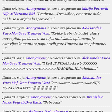
Дана 09. јула
Anonymous
је коментарисао на
Marija Petrovih
Nije Mi Strasno Biti
:
“Predivno.....Dve slične, emotivne duše
našle se u originalu i prevodu...”
Дана 28. јуна
Anonymous
је коментарисао на
Aleksandar
Vuco Moj Otac Tramvaj Vozi
:
“Koliko treba da budeš glup i
nevaspitan pa da na ovakvoj stranici,koja oplemenjuje
ostavljas komentare poput ovih gore.Umesto da se oplemene,
…”
Дана 27. маја
Anonymous
је коментарисао на
Aleksandar Vuco
Moj Otac Tramvaj Vozi
:
“LEPA JE PESMA ALI RUUSSSSSS
67777777777777677777777767777777777 HAHAHhhHahahahaha”
Дана 14. маја
Anonymous
је коментарисао на
Aleksandar
Vuco Moj Otac Tramvaj Vozi
:
“676767676767676767676767 NIJE
FORA PREKINITE😡😡😡😡😡😡”
Дана 27. априла
Anonymous
је коментарисао на
Branislav
Nusic Pogreb Dva Raba
:
“Baba Ana”
Дана 31. марта
Анђелко Заблаћански
је коментарисао на