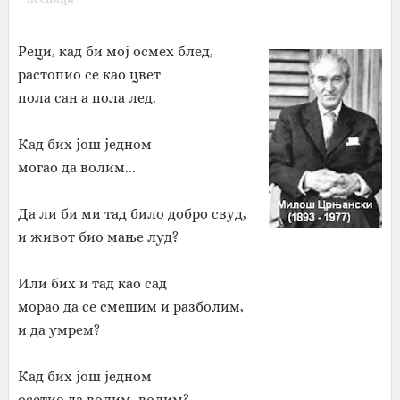
Реци, кад би мој осмех блед,
растопио се као цвет
пола сан а пола лед.
Кад бих још једном
могао да волим...
Да ли би ми тад било добро свуд,
и живот био мање луд?
Или бих и тад као сад
морао да се смешим и разболим,
и да умрем?
Кад бих још једном
осетио да волим, волим?