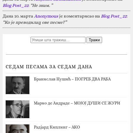
Blog Post_22
:
“Не знам. ”
Дана 10. марта
Anonymous
је коментарисао на
Blog Post_22
:
“Ко је преводилац ове песме?”
СЕДАМ ПЕСАМА ЗА СЕДАМ ДАНА
Бранислав Нушић – ПОГРЕБ ДВА РАБА
Марио де Андраде – МОЈОЈ ДУШИ СЕ ЖУРИ
Радјард Киплинг – АКО