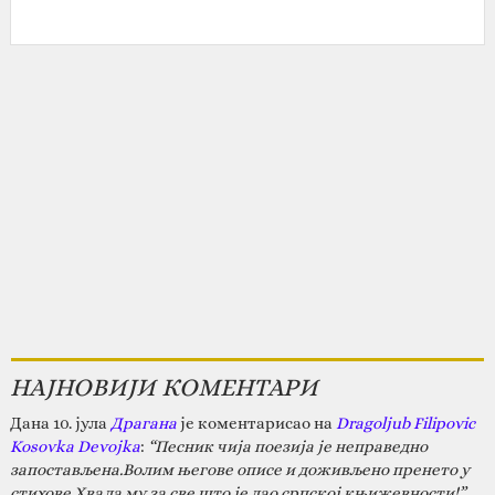
НАЈНОВИЈИ КОМЕНТАРИ
Дана 10. јула
Драгана
је коментарисао на
Dragoljub Filipovic
Kosovka Devojka
:
“Песник чија поезија је неправедно
запостављена.Волим његове описе и доживљено пренето у
стихове.Хвала му за све што је дао српској књижевности!”