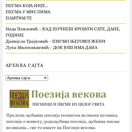
ПЕСМА КОЈА НИЈЕ…
ПЕСМА У МИСЛИМА
ПАМТИМ ТЕ
Нада Павловић – КАД ПОЧНЕШ БРОЈАТИ САТЕ, ДАНЕ,
ГОДИНЕ
Данијела Трајковић – ПИСМО ЊЕГОВОЈ ЖЕНИ
Лука Милосављевић – ДОК ЈОШ ИМА ДАНА
АРХИВА САЈТА
Прелепа љубавна поезија познатих великих песника,
поезија о животу, родољубива поезија, љубавна писма
великана... све то имате на Поезији векова.