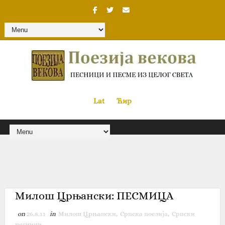
Lat
«
•»
Ћир
Милош Црњански: ПЕСМИЦА
on
26.8.11
in
Милош Црњански
,
Српска поезија
,
Српски
песници