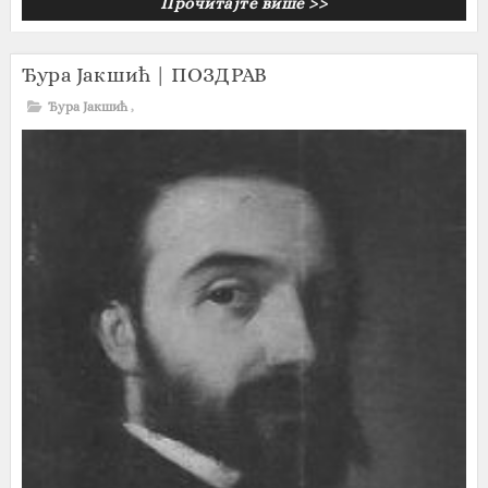
Прочитајте више >>
Ђура Јакшић | ПОЗДРАВ
Ђура Јакшић
,