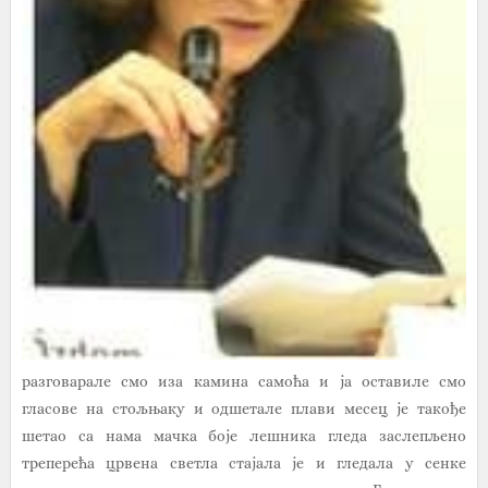
разговарале смо иза камина самоћа и ја оставиле смо
гласове на стољњаку и одшетале плави месец је такође
шетао са нама мачка боје лешника гледа заслепљено
треперећа црвена светла стајала је и гледала у сенке