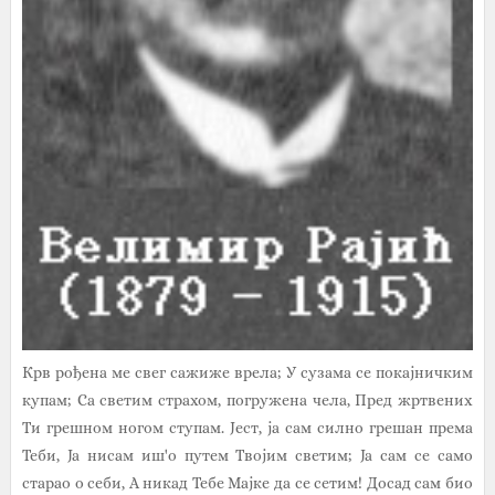
Крв рођена ме свег сажиже врела; У сузама се покајничким
купам; Са светим страхом, погружена чела, Пред жртвених
Ти грешном ногом ступам. Јест, ја сам силно грешан према
Теби, Ја нисам иш'о путем Твојим светим; Ја сам се само
старао о себи, А никад Тебе Мајке да се сетим! Досад сам био