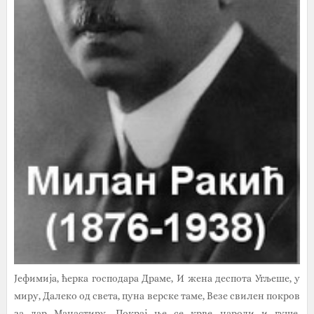
Јефимија, ћерка господара Драме, И жена деспота Угљеше, у
миру, Далеко од света, пуна верске таме, Везе свилен покров
за дар Манастиру. Покрај ње се крве народи и гуше,