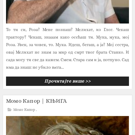
То ти си, Роза? Мене познаш? Мелихат, из Глог. Чекаш
трактору? Чекаш, знааам како осећаш ти. Мука, мука, мој
Роза. Увек, за човек, то. Мука. Идеш, бегаш, а ја? Мој сестра,
овај Мелихат не знам за мир од смрт твог брата Станко. И
сада могу ти све да кажем. Смем. Стара сам и ја, потпуно. Сад
има да знаш: не убило њега...
Прочитајте више >>
Момо Капор | КЊИГА
Момо Капор
,