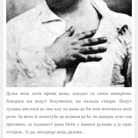
Душа моја лети према вама, заједно са овим папирима.
Говорим им попут безумника, на хиљаде ствари. Попут
лудака мислим да она иду ка вама да би вам поновила моје
речи. За мене је немогуће да појмим да ће ти папири, које сам
пресавио, за једанаест дана бити у вашим рукама, а ја овде
остајем... О, да, звездице моја, далека...