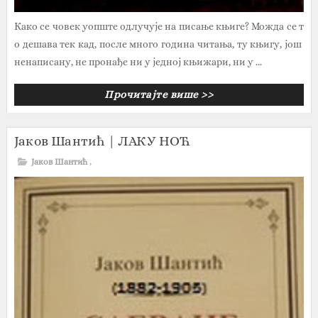
Како се човек уопште одлучује на писање књиге? Можда се т
о дешава тек кад, после много година читања, ту књигу, још
ненаписану, не пронађе ни у једној књижари, ни у ...
Прочитајте више >>
Јаков Шантић | ЛАКУ НОЋ
Јаков Шантић
,