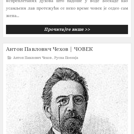
испреплетаних духова што падоше у воде Боскаде као
усамљени лав протежући се неко време човек је седео сам
жена...
Прочитајте више >>
Антон Павлович Чехов | ЧОВЕК
Антон Павлович Чехов
,
Руска Поезија