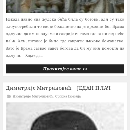
Некада давно сва људска бића била су богови, али су тако
злоупотребили то своје божанство да је врховни бог Брама
одлучио да им га одузме и сакрије га тамо где га никад неће
наћи. Али, питање је било где сакрити њихово божанство.
Зато је Брама сазвао савет богова да би му они помогли да
одлучи. - Хајде да...
Прочитајте више >>
Димитрије Митриновић | ЈЕДАН ПЛАЧ
Димитрије Митриновић
,
Српска Поезија