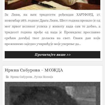
За Ливи, на њен тридесети рођендан ХАРТФОРД, 27.
новембар 1875. године Драга Ливи, Шест година прошло је од
мог првог великог успеха у животу када сам те добио, а
тридесет година прође од када је Провиденс прославио
срећни догађај твог доласка на свет. Сваки дан који
проживимо заједно учвршћује моје уверење да...
Прочитајте више >>
Ирина Сабурова – МОЖДА
Ирина Сабурова
,
Руска Поезија