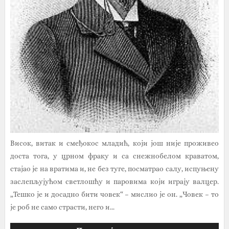
Висок, витак и смеђокос младић, који још није проживео
доста тога, у црном фраку и са снежнобелом краватом,
стајао је на вратима и, не без туге, посматрао салу, испуњену
заслепљујућом светлошћу и паровима који играју валцер.
„Тешко је и досадно бити човек“ – мислио је он. „Човек – то
је роб не само страсти, него и...