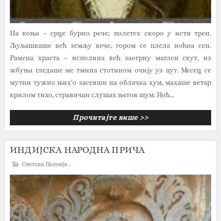
На коња – срце бурно рече; полетех скоро у исти трен.
Љуљашкаше већ земљу вече, гором се плела ноћна сен.
Рамена храста – исполина већ заогрну маглен скут, из
жбуња гледаше ме тмина стотином очију уз пут. Месец се
мутни тужно њих'о засевши на облачка хум, махаше ветар
крилом тихо, стравичан слушах његов шум. Ноћ...
Прочитајте више >>
ИНДИЈСКА НАРОДНА ПРИЧА
Светска Поезија
,