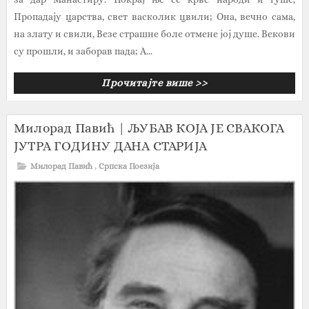
Пропадају царства, свет васколик цвили; Она, вечно сама,
на злату и свили, Везе страшне боле отмене јој душе. Векови
су прошли, и заборав пада; А...
Прочитајте више >>
Милорад Павић | ЉУБАВ КОЈА ЈЕ СВАКОГА
ЈУТРА ГОДИНУ ДАНА СТАРИЈА
Милорад Павић
,
Српска Поезија