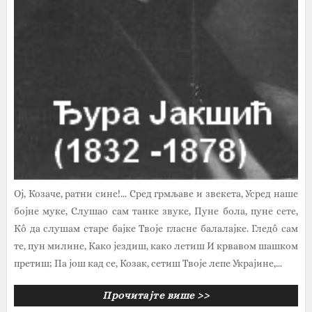
Ој, Козаче, ратни сине!... Сред грмљаве и звекета, Усред наше
бојне муке, Слушао сам танке звуке, Пуне бола, пуне сете,
Кô да слушам старе бајке Твоје гласне балалајке. Гледô сам
те, пун милине, Како јездиш, како летиш И крвавом шашком
претиш; Па још кад се, Козак, сетиш Твоје лепе Украјине,...
Прочитајте више >>