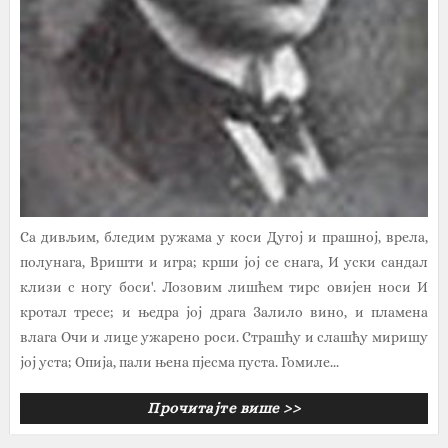
Са дивљим, бледим ружама у коси Дугој и прашној, врела,
полунага, Вришти и игра; крши јој се снага, И уски сандал
клизи с ногу боси'. Лозовим лишћем тирс овијен носи И
кротал тресе; и њедра јој драга Залило вино, и пламена
влага Очи и лице ужарено роси. Страшћу и слашћу миришу
јој уста; Опија, пали њена пјесма пуста. Гомиле...
Прочитајте више >>