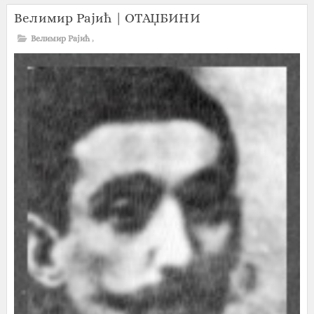
Велимир Рајић | ОТАЏБИНИ
Велимир Рајић
,