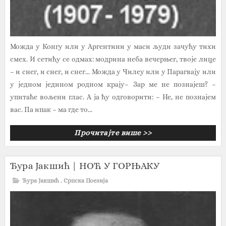
Можда у Конгу или у Аргентини у маси људи зачућу тихи
смех. И сетићу се одмах: модрина неба вечерњег, твоје лице
– и снег, и снег, и снег... Можда у Чилеу или у Парагвају или
у једном једином родном крају– Зар ме не познајеш? –
упитаће вољени глас. А ја ћу одговорити: – Не, не познајем
вас. Па ипак – ма где то...
Прочитајте више >>
Ђура Јакшић | НОЋ У ГОРЊАКУ
Ђура Јакшић
,
Српска Поезија