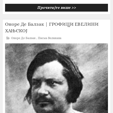
Прочитајте више >>
Оноре Де Балзак | ГРОФИЦИ ЕВЕЛИНИ
ХАЊСКОЈ
Оноре Де Балзак
,
Писма Великана