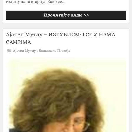
годину дана старија. Како се...
Прочитајте више >>
Аjaтен Мутлу – ИЗГУБИСМО СЕ У НАМА
САМИМА
Аjaтен Мутлу
,
Балканска Поезија