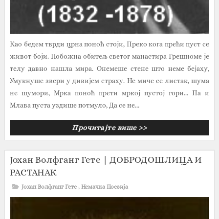
Као бедем тврди црна поноћ стоји, Преко кога прећи пуст се
живот боји. Побожна обитељ светог манастира Грешноме је
телу давно нашла мира. Онемеше стене што неме бејаху,
Умукнуше звери у дивијем страху. Не миче се листак, шума
не шумори, Мрка поноћ прети мркој пустој гори... Па и
Млава пуста уздише потмуло, Да се не...
Прочитајте више >>
Јохан Волфганг Гете | ДОБРОДОШЛИЦА И
РАСТАНАК
Јохан Волфганг Гете
,
Немачка Поезија