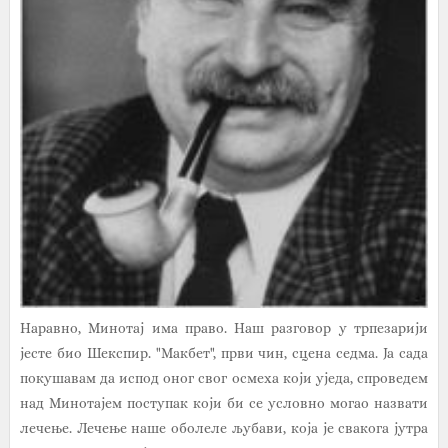
Наравно, Минотај има право. Наш разговор у трпезарији
јесте био Шекспир. "Макбет", први чин, сцена седма. Ја сада
покушавам да испод оног свог осмеха који уједа, спроведем
над Минотајем поступак који би се условно могао назвати
лечење. Лечење наше оболеле љубави, која је свакога јутра