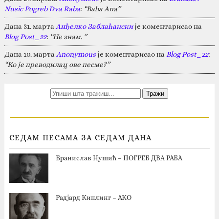
Nusic Pogreb Dva Raba
:
“Baba Ana”
Дана 31. марта
Анђелко Заблаћански
је коментарисао на
Blog Post_22
:
“Не знам. ”
Дана 10. марта
Anonymous
је коментарисао на
Blog Post_22
:
“Ко је преводилац ове песме?”
СЕДАМ ПЕСАМА ЗА СЕДАМ ДАНА
Бранислав Нушић – ПОГРЕБ ДВА РАБА
Радјард Киплинг – АКО