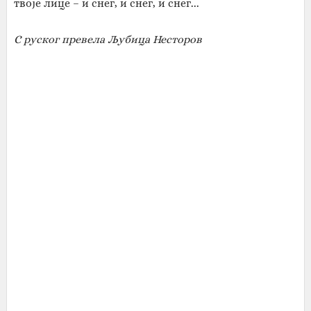
твоје лице – и снег, и снег, и снег...
С руског превела Љубица Несторов