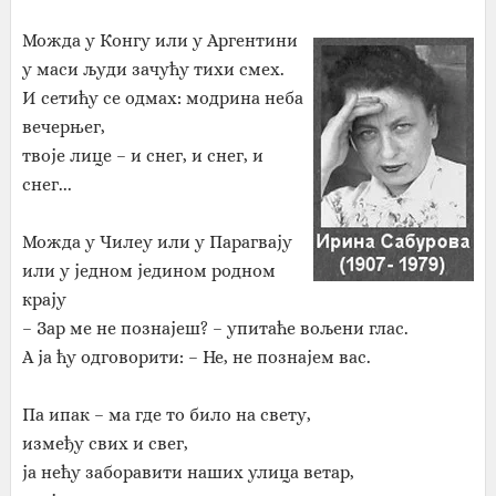
Можда у Конгу или у Аргентини
у маси људи зачућу тихи смех.
И сетићу се одмах: модрина неба
вечерњег,
твоје лице – и снег, и снег, и
снег...
Можда у Чилеу или у Парагвају
или у једном једином родном
крају
– Зар ме не познајеш? – упитаће вољени глас.
А ја ћу одговорити: – Не, не познајем вас.
Па ипак – ма где то било на свету,
између свих и свег,
ја нећу заборавити наших улица ветар,