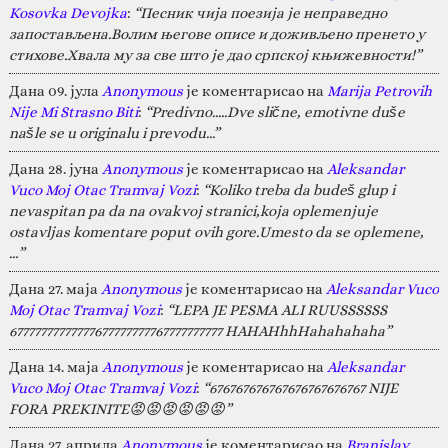
Kosovka Devojka
:
“Песник чија поезија је неправедно
запостављена.Волим његове описе и доживљено пренето у
стихове.Хвала му за све што је дао српској књижевности!”
Дана 09. јула
Anonymous
је коментарисао на
Marija Petrovih
Nije Mi Strasno Biti
:
“Predivno.....Dve slične, emotivne duše
našle se u originalu i prevodu...”
Дана 28. јуна
Anonymous
је коментарисао на
Aleksandar
Vuco Moj Otac Tramvaj Vozi
:
“Koliko treba da budeš glup i
nevaspitan pa da na ovakvoj stranici,koja oplemenjuje
ostavljas komentare poput ovih gore.Umesto da se oplemene,
…”
Дана 27. маја
Anonymous
је коментарисао на
Aleksandar Vuco
Moj Otac Tramvaj Vozi
:
“LEPA JE PESMA ALI RUUSSSSSS
67777777777777677777777767777777777 HAHAHhhHahahahaha”
Дана 14. маја
Anonymous
је коментарисао на
Aleksandar
Vuco Moj Otac Tramvaj Vozi
:
“676767676767676767676767 NIJE
FORA PREKINITE😡😡😡😡😡😡”
Дана 27. априла
Anonymous
је коментарисао на
Branislav