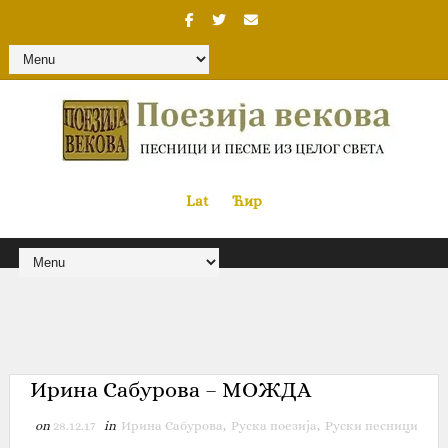
Lat
«
•»
Ћир
Ирина Сабурова – МОЖДА
on
28.12.17
in
Ирина Сабурова
,
Руска поезија
,
Руски песници