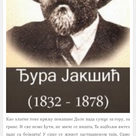
Као златне токе крвљу покапане Доле пада сунце за гору, за
гране. И све немо ћути, не миче се ништа, Та најбољи витез
паде са бојишта! У срцу се живот застрашеном таји, Само