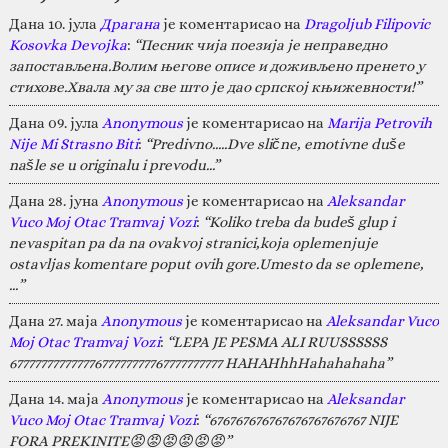
Дана 10. јула
Драгана
је коментарисао на
Dragoljub Filipovic
Kosovka Devojka
:
“Песник чија поезија је неправедно
запостављена.Волим његове описе и доживљено пренето у
стихове.Хвала му за све што је дао српској књижевности!”
Дана 09. јула
Anonymous
је коментарисао на
Marija Petrovih
Nije Mi Strasno Biti
:
“Predivno.....Dve slične, emotivne duše
našle se u originalu i prevodu...”
Дана 28. јуна
Anonymous
је коментарисао на
Aleksandar
Vuco Moj Otac Tramvaj Vozi
:
“Koliko treba da budeš glup i
nevaspitan pa da na ovakvoj stranici,koja oplemenjuje
ostavljas komentare poput ovih gore.Umesto da se oplemene,
…”
Дана 27. маја
Anonymous
је коментарисао на
Aleksandar Vuco
Moj Otac Tramvaj Vozi
:
“LEPA JE PESMA ALI RUUSSSSSS
67777777777777677777777767777777777 HAHAHhhHahahahaha”
Дана 14. маја
Anonymous
је коментарисао на
Aleksandar
Vuco Moj Otac Tramvaj Vozi
:
“676767676767676767676767 NIJE
FORA PREKINITE😡😡😡😡😡😡”