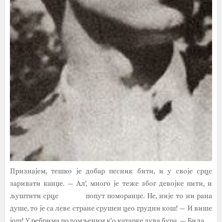
Признајем, тешко је добар песник бити, и у своје срце
заривати канџе. — Ал', много је теже због девојке пити, и
љуштити срце попут поморанџе. Не, није то ни рана
душе, то је са леве стране срушен цео грудни кош! — И више
још! У ребрима поломљеним к'о катарке дува бура. — Била...