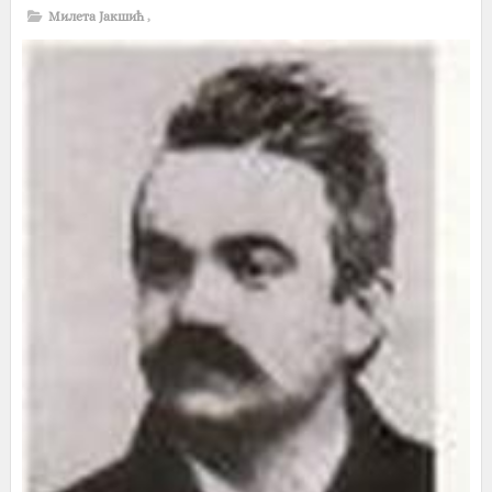
Милета Јакшић
,