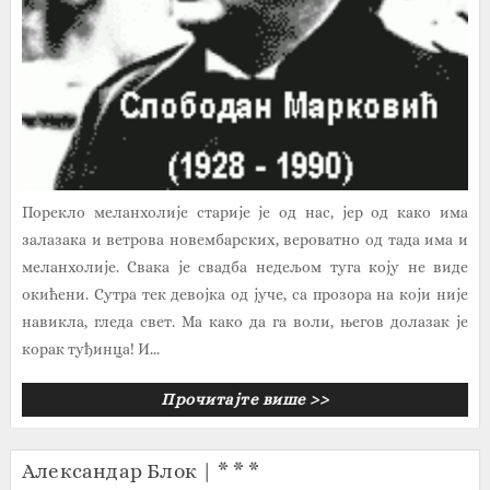
Порекло меланхолије старије је од нас, јер од како има
залазака и ветрова новембарских, вероватно од тада има и
меланхолије. Свака је свадба недељом туга коју не виде
окићени. Сутра тек девојка од јуче, са прозора на који није
навикла, гледа свет. Ма како да га воли, његов долазак је
корак туђинца! И...
Прочитајте више >>
Александар Блок | * * *