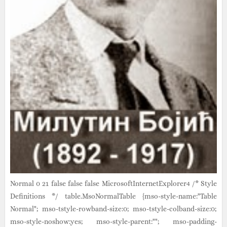
Normal 0 21 false false false MicrosoftInternetExplorer4 /* Style
Definitions */ table.MsoNormalTable {mso-style-name:"Table
Normal"; mso-tstyle-rowband-size:0; mso-tstyle-colband-size:0;
mso-style-noshow:yes; mso-style-parent:""; mso-padding-