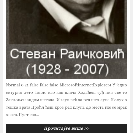
Normal 0 21 false false false MicrosoftInternetExplorer4 У једно
сигурно лето Топло као кап плача Ходаћеш туђ низ све то
Заклоњен зидом шетача. И глув већ за реч што лупа У слух о
тешка врата Проћи ћеш кроз ред клупа До места где се мрак
хвата. Пуст као...
Прочитајте више >>