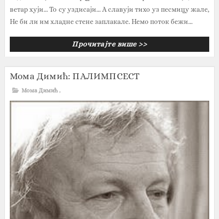
ветар хуји... То су уздисаји... А славуји тихо уз песмицу жале,
Не би ли им хладне стене заплакале. Немо поток бежи...
Прочитајте више >>
Мома Димић: ПАЛИМПСЕСТ
Мома Димић
,