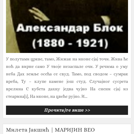
У полутами цркве, тамо, Жижак на иконе сјај точи. Жива ће
ноћ да вирне само У твоје незаспале очи. У речима о уму
неба Дах земље осећа се свуд. Тамо, под сводом – сумрак
вреба, Ту – клупе камене још студ. Случајног сусрета
врелина С кубета дахну једва чујно На снени сјај из
стеарина[1], На иконе, на цвеће рујно. И...
Прочитајте више >>
Милета Јакшић | МАРИЈИН ВЕО