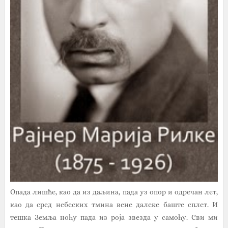
Опада лишће, као да из даљина, пада уз опор и одречан лет,
као да сред небеских тмина вене далеке баште сплет. И
тешка Земља ноћу пада из роја звезда у самоћу. Сви ми