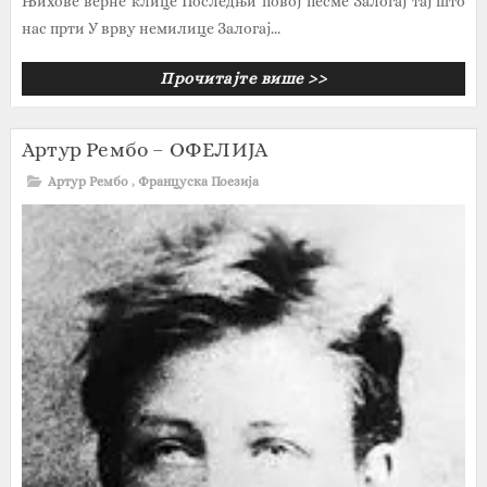
Њихове верне клице Последњи повој песме Залогај тај што
нас прти У врву немилице Залогај...
Прочитајте више >>
Артур Рембо – ОФЕЛИЈА
Артур Рембо
,
Француска Поезија