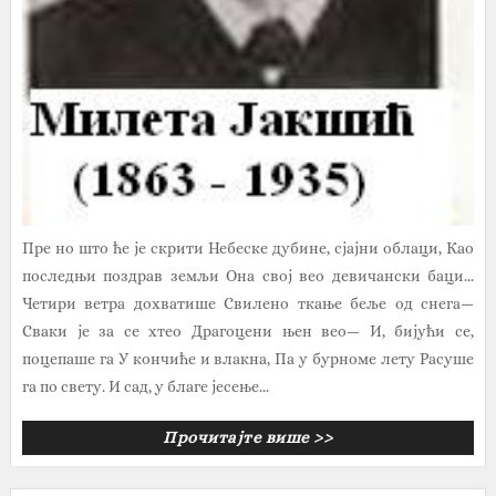
Пре но што ће је скрити Небеске дубине, сјајни облаци, Као
последњи поздрав земљи Она свој вео девичански баци...
Четири ветра дохватише Свилено ткање беље од снега—
Сваки је за се хтео Драгоцени њен вео— И, бијући се,
поцепаше га У кончиће и влакна, Па у бурноме лету Расуше
га по свету. И сад, у благе јесење...
Прочитајте више >>