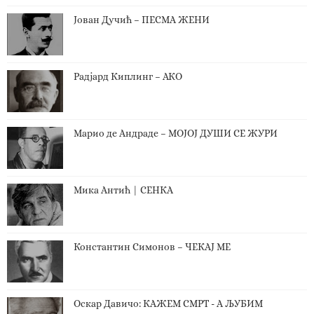
Јован Дучић – ПЕСМА ЖЕНИ
Радјард Киплинг – АКО
Марио де Андраде – МОЈОЈ ДУШИ СЕ ЖУРИ
Мика Антић | СЕНКА
Константин Симонов – ЧЕКАЈ МЕ
Оскар Давичо‎: КАЖЕМ СМРТ - А ЉУБИМ