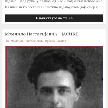
падамо. Пада рука, у сваком од нас – пад живи неизбежно.
Па ипак, неко бесконачно нежно падању овом даје смер и...
Прочитајте више >>
Момчило Настасијевић | ЈАСИКЕ
Момчило Настасијевић
,
Српска Поезија