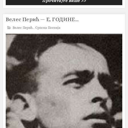
Прочитајте више >>
Велес Перић — Е, ГОДИНЕ...
Велес Перић
,
Српска Поезија