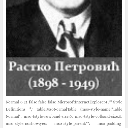
Normal 0 21 false false false MicrosoftInternetExplorer4 /* Style
Definitions */ table.MsoNormalTable {mso-style-name:"Table
Normal"; mso-tstyle-rowband-size:0; mso-tstyle-colband-size:0;
mso-style-noshow:yes; mso-style-parent:""; mso-padding-