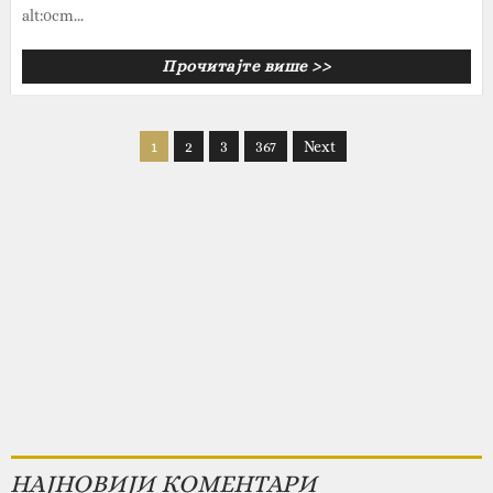
alt:0cm...
Прочитајте више >>
1
2
3
367
Next
НАЈНОВИЈИ КОМЕНТАРИ