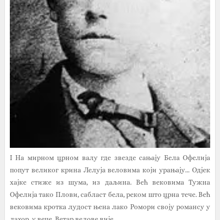
I На мирном црном валу где звезде сањају Бела Офелија
попут великог крина Лелуја веловима који урањају... Одјек
хајке стиже из шума, из даљина. Већ вековима Тужна
Офелија тако Плови, сабласт бела, реком што црна тече. Већ
вековима кротка лудост њена лако Ромори своју романсу у
лахор, у вече. Ветар велове вије,...