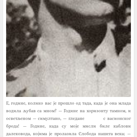
Е, године, колико вас је прошло од тада, када је она млада
водила љубав са мном? — Године на хоризонту тамном, и
осветљеном — симултано, — гледане с васионског
брода! — Године, када су моје мисли биле каблови
далековода, којима је пролазила Слобода нашега века; —