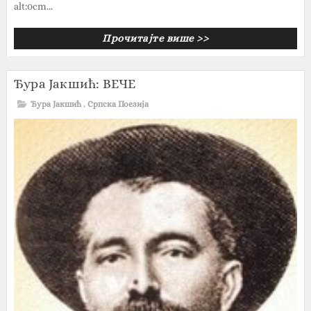
alt:0cm...
Прочитајте више >>
Ђура Јакшић: ВЕЧЕ
Ђура Јакшић
,
Српска Поезија