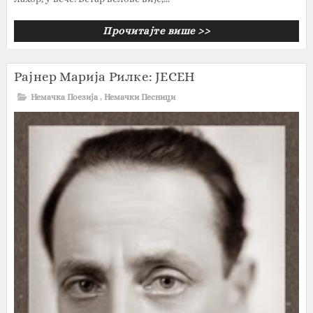
Прочитајте више >>
Рајнер Марија Рилке‎: ЈЕСЕН
Немачка Поезија
,
Немачки Песници