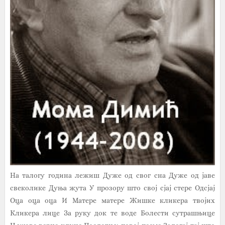
На талогу година лежиш Дуже од свог сна Дуже од јаве
свеколике Дуња жута У прозору што свој сјај стере Одсјај
Оца оца оца И Матере матере Жишке кликера твојих
Кликера лице За руку док те воде Болести сутрашњице