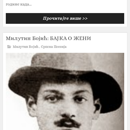
године када...
Прочитајте више >>
Милутин Бојић: БАЈКА О ЖЕНИ
Милутин Бојић
,
Српска Поезија