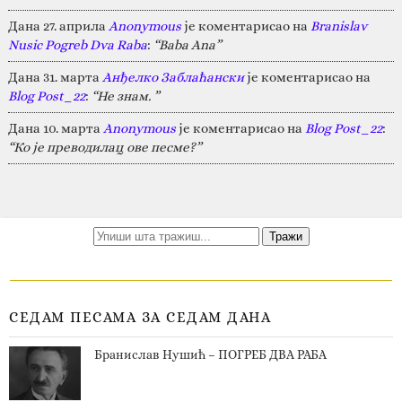
Дана 27. априла
Anonymous
је коментарисао на
Branislav
Nusic Pogreb Dva Raba
:
“Baba Ana”
Дана 31. марта
Анђелко Заблаћански
је коментарисао на
Blog Post_22
:
“Не знам. ”
Дана 10. марта
Anonymous
је коментарисао на
Blog Post_22
:
“Ко је преводилац ове песме?”
СЕДАМ ПЕСАМА ЗА СЕДАМ ДАНА
Бранислав Нушић – ПОГРЕБ ДВА РАБА