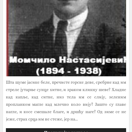
Шта шуме јасике беле, пречисте горске деве, сребрне кад им
стреле јутарње сунце хитне, и зраком кликну шеве? Хладне
кад капље, кад ситне, низ тела им се слију, зеленим
пропланком магле кад млечно коло вију? Зашто су главе
нагле, и косе смешале благе, и дршћу наге? Од зиме се не
јеже, страх срца им не стеже, јер на...