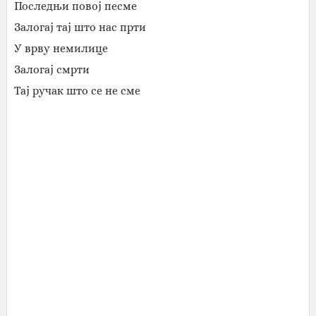
Последњи повој песме
Залогај тај што нас прти
У врву немилице
Залогај смрти
Тај ручак што се не сме