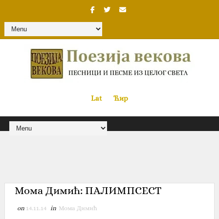
Lat
«
•»
Ћир
Мома Димић: ПАЛИМПСЕСТ
on
14.11.14
in
Мома Димић