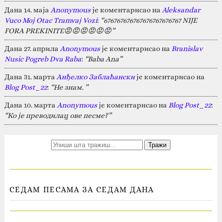
Дана 14. маја
Anonymous
је коментарисао на
Aleksandar
Vuco Moj Otac Tramvaj Vozi
:
“676767676767676767676767 NIJE
FORA PREKINITE😡😡😡😡😡😡”
Дана 27. априла
Anonymous
је коментарисао на
Branislav
Nusic Pogreb Dva Raba
:
“Baba Ana”
Дана 31. марта
Анђелко Заблаћански
је коментарисао на
Blog Post_22
:
“Не знам. ”
Дана 10. марта
Anonymous
је коментарисао на
Blog Post_22
:
“Ко је преводилац ове песме?”
СЕДАМ ПЕСАМА ЗА СЕДАМ ДАНА