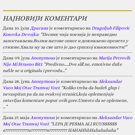
НАЈНОВИЈИ КОМЕНТАРИ
Дана 10. јула
Драгана
је коментарисао на
Dragoljub Filipovic
Kosovka Devojka
:
“Песник чија поезија је неправедно
запостављена.Волим његове описе и доживљено пренето у
стихове.Хвала му за све што је дао српској књижевности!”
Дана 09. јула
Anonymous
је коментарисао на
Marija Petrovih
Nije Mi Strasno Biti
:
“Predivno.....Dve slične, emotivne duše
našle se u originalu i prevodu...”
Дана 28. јуна
Anonymous
је коментарисао на
Aleksandar
Vuco Moj Otac Tramvaj Vozi
:
“Koliko treba da budeš glup i
nevaspitan pa da na ovakvoj stranici,koja oplemenjuje
ostavljas komentare poput ovih gore.Umesto da se oplemene,
…”
Дана 27. маја
Anonymous
је коментарисао на
Aleksandar Vuco
Moj Otac Tramvaj Vozi
:
“LEPA JE PESMA ALI RUUSSSSSS
67777777777777677777777767777777777 HAHAHhhHahahahaha”