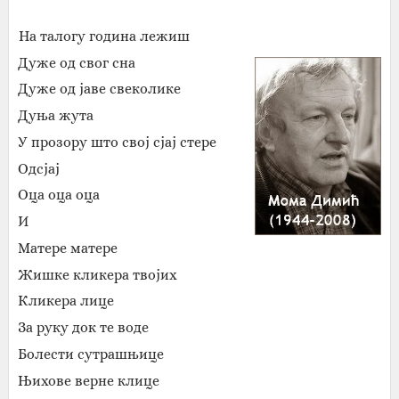
На талогу година лежиш
Дуже од свог сна
Дуже од јаве свеколике
Дуња жута
У прозору што свој сјај стере
Одсјај
Оца оца оца
И
Матере матере
Жишке кликера твојих
Кликера лице
За руку док те воде
Болести сутрашњице
Њихове верне клице