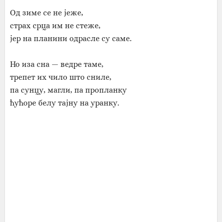
Од зиме се не јеже,
страх срца им не стеже,
јер на планини одрасле су саме.
Но иза сна — ведре таме,
трепет их чило што сниле,
па сунцу, магли, па пропланку
ћућоре белу тајну на уранку.