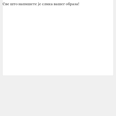
Све што напишете је слика вашег образа!