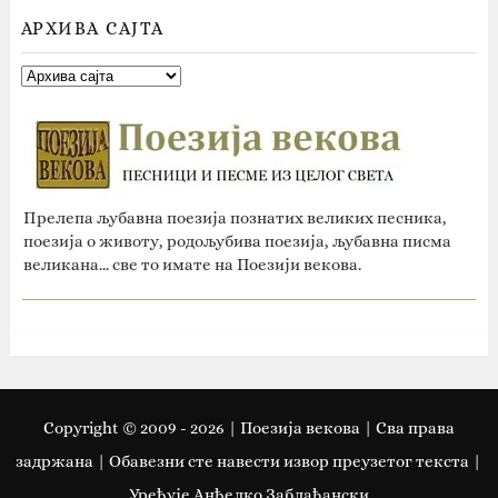
АРХИВА САЈТА
Прелепа љубавна поезија познатих великих песника,
поезија о животу, родољубива поезија, љубавна писма
великана... све то имате на Поезији векова.
Copyright © 2009 -
2026
| Поезија векова | Сва права
задржана | Oбавезни сте навести извор преузетог текста |
Уређује Анђелко Заблаћански