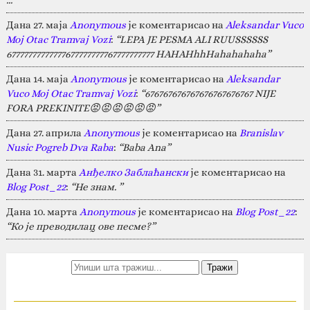
…”
Дана 27. маја
Anonymous
је коментарисао на
Aleksandar Vuco
Moj Otac Tramvaj Vozi
:
“LEPA JE PESMA ALI RUUSSSSSS
67777777777777677777777767777777777 HAHAHhhHahahahaha”
Дана 14. маја
Anonymous
је коментарисао на
Aleksandar
Vuco Moj Otac Tramvaj Vozi
:
“676767676767676767676767 NIJE
FORA PREKINITE😡😡😡😡😡😡”
Дана 27. априла
Anonymous
је коментарисао на
Branislav
Nusic Pogreb Dva Raba
:
“Baba Ana”
Дана 31. марта
Анђелко Заблаћански
је коментарисао на
Blog Post_22
:
“Не знам. ”
Дана 10. марта
Anonymous
је коментарисао на
Blog Post_22
:
“Ко је преводилац ове песме?”