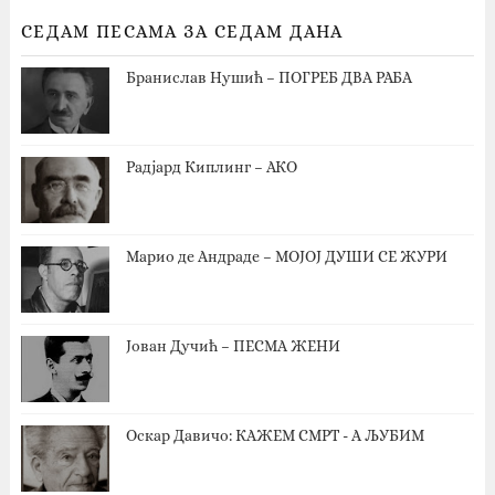
СЕДАМ ПЕСАМА ЗА СЕДАМ ДАНА
Бранислав Нушић – ПОГРЕБ ДВА РАБА
Радјард Киплинг – АКО
Марио де Андраде – МОЈОЈ ДУШИ СЕ ЖУРИ
Јован Дучић – ПЕСМА ЖЕНИ
Оскар Давичо‎: КАЖЕМ СМРТ - А ЉУБИМ