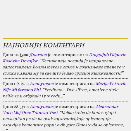
НАЈНОВИЈИ КОМЕНТАРИ
Дана 10. јула
Драгана
је коментарисао на
Dragoljub Filipovic
Kosovka Devojka
:
“Песник чија поезија је неправедно
запостављена.Волим његове описе и доживљено пренето у
стихове.Хвала му за све што је дао српској књижевности!”
Дана 09. јула
Anonymous
је коментарисао на
Marija Petrovih
Nije Mi Strasno Biti
:
“Predivno.....Dve slične, emotivne duše
našle se u originalu i prevodu...”
Дана 28. јуна
Anonymous
је коментарисао на
Aleksandar
Vuco Moj Otac Tramvaj Vozi
:
“Koliko treba da budeš glup i
nevaspitan pa da na ovakvoj stranici,koja oplemenjuje
ostavljas komentare poput ovih gore.Umesto da se oplemene,