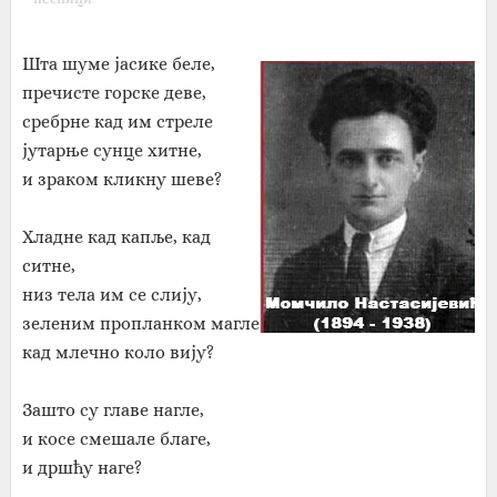
Шта шуме јасике беле,
пречисте горске деве,
сребрне кад им стреле
јутарње сунце хитне,
и зраком кликну шеве?
Хладне кад капље, кад
ситне,
низ тела им се слију,
зеленим пропланком магле
кад млечно коло вију?
Зашто су главе нагле,
и косе смешале благе,
и дршћу наге?