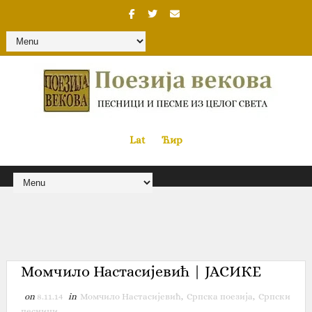
Lat
«
•»
Ћир
Момчило Настасијевић | ЈАСИКЕ
on
8.11.14
in
Момчило Настасијевић
,
Српска поезија
,
Српски
песници