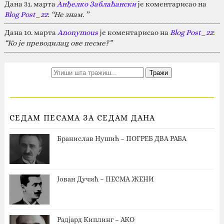
Дана 31. марта
Анђелко Заблаћански
је коментарисао на
Blog Post_22
:
“Не знам. ”
Дана 10. марта
Anonymous
је коментарисао на
Blog Post_22
:
“Ко је преводилац ове песме?”
СЕДАМ ПЕСАМА ЗА СЕДАМ ДАНА
Бранислав Нушић – ПОГРЕБ ДВА РАБА
Јован Дучић – ПЕСМА ЖЕНИ
Радјард Киплинг – АКО