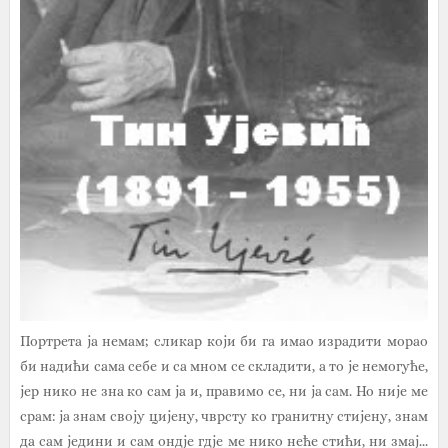
Портрета ја немам; сликар који би га имао израдити морао
би надићи сама себе и са мном се складити, а то је немогуће,
јер нико не зна ко сам ја и, правимо се, ни ја сам. Но није ме
срам: ја знам своју цијену, чврсту ко гранитну стијену, знам
да сам једини и сам ондје гдје ме нико неће стићи, ни змај...