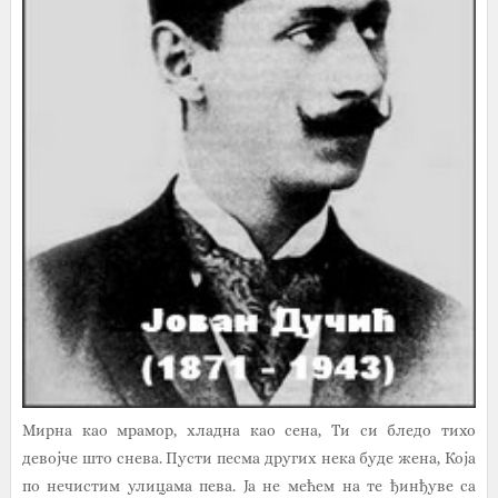
Мирна као мрамор, хладна као сена, Ти си бледо тихо
девојче што снева. Пусти песма других нека буде жена, Која
по нечистим улицама пева. Ја не мећем на те ђинђуве са