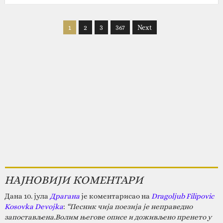
1
2
3
367
Next
НАЈНОВИЈИ КОМЕНТАРИ
Дана 10. јула
Драгана
је коментарисао на
Dragoljub Filipovic
Kosovka Devojka
:
“Песник чија поезија је неправедно
запостављена.Волим његове описе и доживљено пренето у