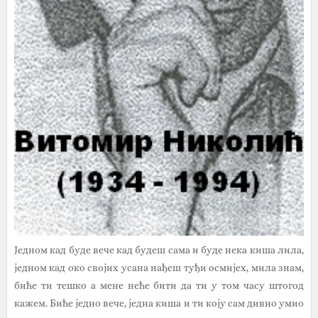
Једном кад буде вече кад будеш сама и буде нека киша лила,
једном кад око својих усана нађеш туђи осмијех, мила знам,
биће ти тешко а мене неће бити да ти у том часу штогод
кажем. Биће једно вече, једна киша и ти коју сам дивно умио