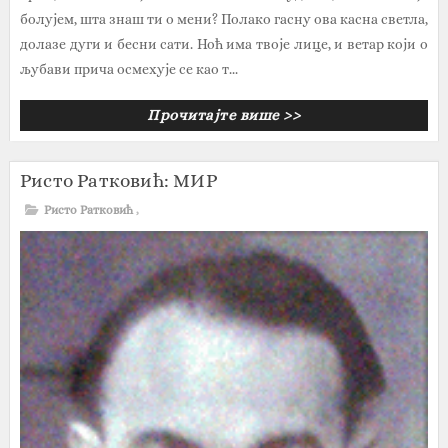
болујем, шта знаш ти о мени? Полако гасну ова касна светла,
долазе дуги и бесни сати. Ноћ има твоје лице, и ветар који о
љубави прича осмехује се као т...
Прочитајте више >>
Ристо Ратковић: МИР
Ристо Ратковић
,