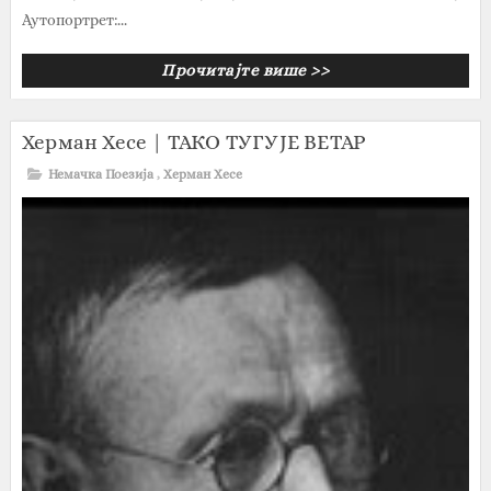
Аутопортрет:...
Прочитајте више >>
Херман Хесе | ТАКО ТУГУЈЕ ВЕТАР
Немачка Поезија
,
Херман Хесе