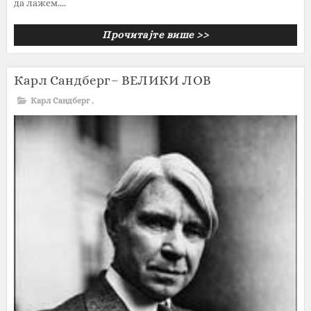
да лажем....
Прочитајте више >>
Карл Сандберг– ВЕЛИКИ ЛОВ
Карл Сандберг
,