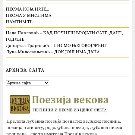
ПЕСМА КОЈА НИЈЕ…
ПЕСМА У МИСЛИМА
ПАМТИМ ТЕ
Нада Павловић – КАД ПОЧНЕШ БРОЈАТИ САТЕ, ДАНЕ,
ГОДИНЕ
Данијела Трајковић – ПИСМО ЊЕГОВОЈ ЖЕНИ
Лука Милосављевић – ДОК ЈОШ ИМА ДАНА
АРХИВА САЈТА
Прелепа љубавна поезија познатих великих песника,
поезија о животу, родољубива поезија, љубавна писма
великана... све то имате на Поезији векова.