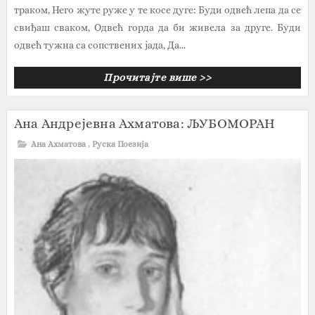
траком, Него жуте руже у те косе дуге: Буди одвећ лепа да се
свиђаш сваком, Одвећ горда да би живела за друге. Буди
одвећ тужна са сопствених јада, Да...
Прочитајте више >>
Ана Андрејевна Ахматова: ЉУБОМОРАН
Ана Ахматова
,
Руска Поезија