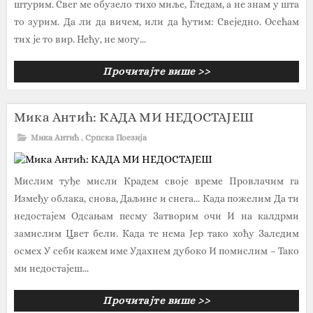
штурим. Свег ме обузело тихо миље, Гледам, а не знам у шта
то зурим. Да ли да вичем, или да ћутим: Свеједно. Осећам
тих је то вир. Нећу, не могу...
Прочитајте више >>
Мика Антић: КАДА МИ НЕДОСТАЈЕШ
Мика Антић
,
Српска Поезија
Мислим туђе мисли Крадем своје време Провлачим га
Између облака, снова, Даљине и снега... Када пожелим Да ти
недостајем Одсањам песму Затворим очи И на калдрми
замислим Цвет бели. Када те нема Јер тако хоћу Заледим
осмех У себи кажем име Удахнем дубоко И помислим – Тако
ми недостајеш...
Прочитајте више >>