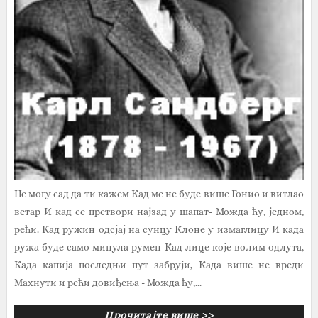
Не могу сад да ти кажем Кад ме не буде више Гонио и витлао
ветар И кад се претвори најзад у шапат- Можда ћу, једном,
рећи. Кад ружин одсјај на сунцу Клоне у измаглицу И када
ружа буде само минула румен Кад лице које волим одлута,
Када капија последњи пут забруји, Када више не вреди
Махнути и рећи довиђења - Можда ћу,...
Прочитајте више >>