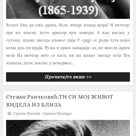
Волео бих да смо, драга, беле птице изнад мора! И метеор,
пре но згасне, јесте призор пун замора; А кад ниско, у
сутону, плане звезда плавог сјаја У срцу се роди туга којој
нема дна ни краја. Ружа и крин замарају; ах, не мисли драга
моја На метеор што се гаси, ни на плаву звезду која Тек
изашла, доле, ниско, у вечерњој...
Прочитајте више >>
Стеван Раичковић:ТИ СИ МОЈ ЖИВОТ
ВИДЕЛА ИЗ БЛИЗА
Српска Поезија
,
Српски Песници