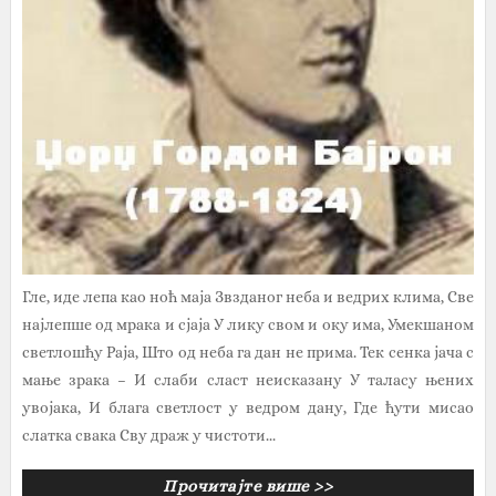
Гле, иде лепа као ноћ маја Звзданог неба и ведрих клима, Све
најлепше од мрака и сјаја У лику свом и оку има, Умекшаном
светлошћу Раја, Што од неба га дан не прима. Тек сенка јача с
мање зрака – И слаби сласт неисказану У таласу њених
увојака, И блага светлост у ведром дану, Где ћути мисао
слатка свака Сву драж у чистоти...
Прочитајте више >>