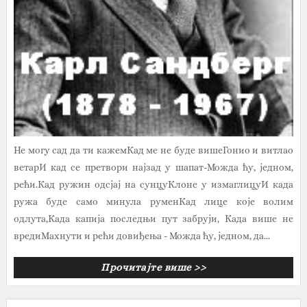
Не могу сад да ти кажемКад ме не буде вишеГонио и витлао
ветарИ кад се претвори најзад у шапат-Можда ћу, једном,
рећи.Кад ружин одсјај на сунцуКлоне у измаглицуИ када
ружа буде само минула руменКад лице које волим
одлута,Када капија последњи пут забруји, Када више не
вредиМахнути и рећи довиђења - Можда ћу, једном, да...
Прочитајте више >>