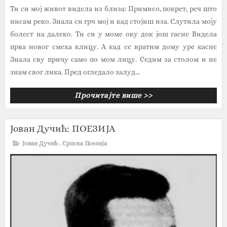
Ти си мој живот видела из близа: Примисо, покрет, реч што
нисам реко. Знала си грч мој и кад стојиш иза. Слутила моју
болест на далеко. Ти си у моме оку док још гасне Видела
прва новог смеха клицу. А кад се вратим дому уре касне
Знала сву причу само по мом лицу. Седим за столом и не
знам свог лика. Пред огледало залуд...
Прочитајте више >>
Јован Дучић: ПОЕЗИЈА
Јован Дучић
,
Српска Поезија