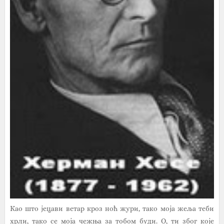
Као што јецави ветар кроз ноћ жури, тако моја жеља теби
хрли, тако се моја чежња за тобом буди. О, ти због које