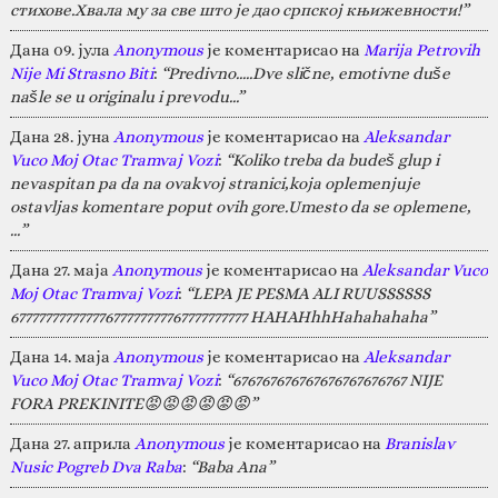
стихове.Хвала му за све што је дао српској књижевности!”
Дана 09. јула
Anonymous
је коментарисао на
Marija Petrovih
Nije Mi Strasno Biti
:
“Predivno.....Dve slične, emotivne duše
našle se u originalu i prevodu...”
Дана 28. јуна
Anonymous
је коментарисао на
Aleksandar
Vuco Moj Otac Tramvaj Vozi
:
“Koliko treba da budeš glup i
nevaspitan pa da na ovakvoj stranici,koja oplemenjuje
ostavljas komentare poput ovih gore.Umesto da se oplemene,
…”
Дана 27. маја
Anonymous
је коментарисао на
Aleksandar Vuco
Moj Otac Tramvaj Vozi
:
“LEPA JE PESMA ALI RUUSSSSSS
67777777777777677777777767777777777 HAHAHhhHahahahaha”
Дана 14. маја
Anonymous
је коментарисао на
Aleksandar
Vuco Moj Otac Tramvaj Vozi
:
“676767676767676767676767 NIJE
FORA PREKINITE😡😡😡😡😡😡”
Дана 27. априла
Anonymous
је коментарисао на
Branislav
Nusic Pogreb Dva Raba
:
“Baba Ana”