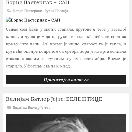
Борис Пастернак – САН
Борис Пастернак
,
Руска Поезија
Сањао сам јесен у магли стакала, другове и тебе у веселој
клапи, и душа је моја на руке ти пала. кô небески соко за
крвљу што вапи, Ал' време је ишло, старост га је такла, и
крунећи оквире копреном од сребра, зора је из врта осипала
стакла крвавим и тужним сузама септембра. Време је
старило. У фотељи свила к'о лед...
Прочитајте више >>
Вилијам Батлер Јејтс: БЕЛЕ ПТИЦЕ
Вилијам Батлер Јејтс
,