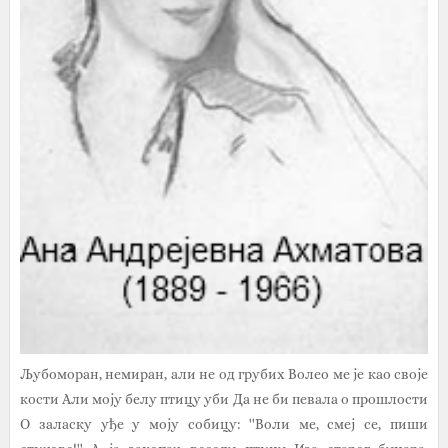
Љубоморан, немиран, али не од грубих Волео ме је као своје
кости Али моју белу птицу уби Да не би певала о прошлости
О заласку уђе у моју собицу: ''Воли ме, смеј се, пиши