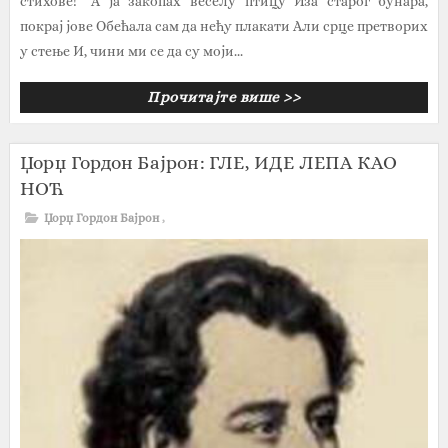
стихове!'' А ја закопах веселу птицу Иза старог бунара,
покрај јове Обећала сам да нећу плакати Али срце претворих
у стење И, чини ми се да су моји...
Прочитајте више >>
Џорџ Гордон Бајрон: ГЛЕ, ИДЕ ЛЕПА КАО
НОЋ
Џорџ Гордон Бајрон
,