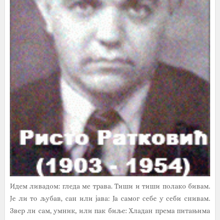
Идем ливадом: гледа ме трава. Тиши и тиши полако бивам.
Је ли то љубав, сан или јава: Ја самог себе у себи снивам.
Звер ли сам, умник, или пак биље: Хладан према питањима