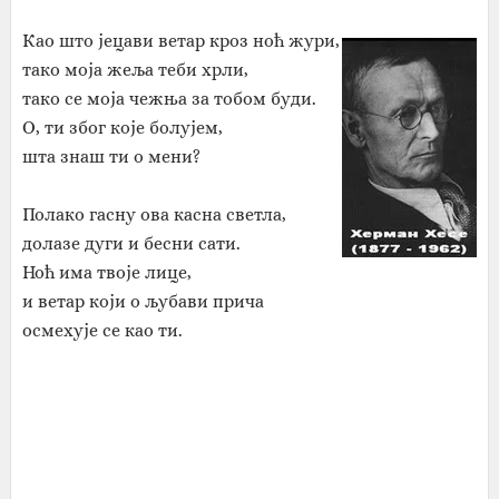
Као што јецави ветар кроз ноћ жури,
тако моја жеља теби хрли,
тако се моја чежња за тобом буди.
О, ти због које болујем,
шта знаш ти о мени?
Полако гасну ова касна светла,
долазе дуги и бесни сати.
Ноћ има твоје лице,
и ветар који о љубави прича
осмехује се као ти.