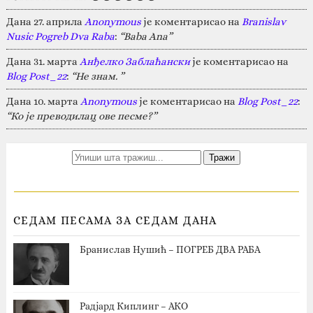
Дана 27. априла
Anonymous
је коментарисао на
Branislav
Nusic Pogreb Dva Raba
:
“Baba Ana”
Дана 31. марта
Анђелко Заблаћански
је коментарисао на
Blog Post_22
:
“Не знам. ”
Дана 10. марта
Anonymous
је коментарисао на
Blog Post_22
:
“Ко је преводилац ове песме?”
СЕДАМ ПЕСАМА ЗА СЕДАМ ДАНА
Бранислав Нушић – ПОГРЕБ ДВА РАБА
Радјард Киплинг – АКО