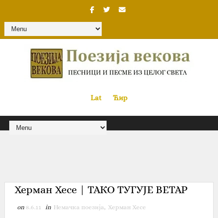
Lat
«
•»
Ћир
Херман Хесе | ТАКО ТУГУЈЕ ВЕТАР
on
8.6.11
in
Немачка поезија
,
Херман Хесе