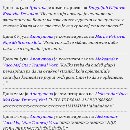
Дана 10. јула
Драгана
је коментарисао на
Dragoljub Filipovic
Kosovka Devojka
:
“Песник чија поезија је неправедно
запостављена.Волим његове описе и доживљено пренето у
стихове.Хвала му за све што је дао српској књижевности!”
Дана 09. јула
Anonymous
је коментарисао на
Marija Petrovih
Nije Mi Strasno Biti
:
“Predivno.....Dve slične, emotivne duše
našle se u originalu i prevodu...”
Дана 28. јуна
Anonymous
је коментарисао на
Aleksandar
Vuco Moj Otac Tramvaj Vozi
:
“Koliko treba da budeš glup i
nevaspitan pa da na ovakvoj stranici,koja oplemenjuje
ostavljas komentare poput ovih gore.Umesto da se oplemene,
…”
Дана 27. маја
Anonymous
је коментарисао на
Aleksandar Vuco
Moj Otac Tramvaj Vozi
:
“LEPA JE PESMA ALI RUUSSSSSS
67777777777777677777777767777777777 HAHAHhhHahahahaha”
Дана 14. маја
Anonymous
је коментарисао на
Aleksandar
Vuco Moj Otac Tramvaj Vozi
:
“676767676767676767676767 NIJE
FORA PREKINITE😡😡😡😡😡😡”