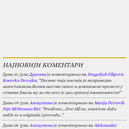
НАЈНОВИЈИ КОМЕНТАРИ
Дана 10. јула
Драгана
је коментарисао на
Dragoljub Filipovic
Kosovka Devojka
:
“Песник чија поезија је неправедно
запостављена.Волим његове описе и доживљено пренето у
стихове.Хвала му за све што је дао српској књижевности!”
Дана 09. јула
Anonymous
је коментарисао на
Marija Petrovih
Nije Mi Strasno Biti
:
“Predivno.....Dve slične, emotivne duše
našle se u originalu i prevodu...”
Дана 28. јуна
Anonymous
је коментарисао на
Aleksandar