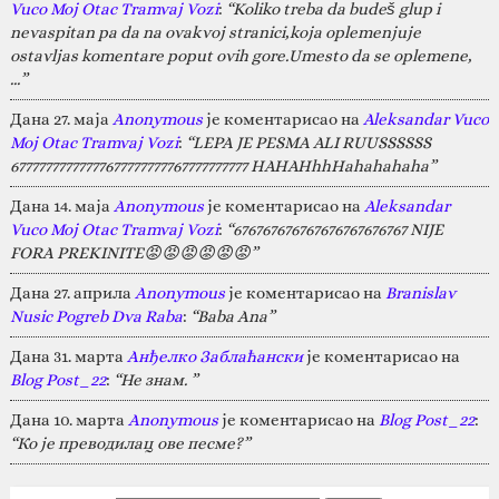
Vuco Moj Otac Tramvaj Vozi
:
“Koliko treba da budeš glup i
nevaspitan pa da na ovakvoj stranici,koja oplemenjuje
ostavljas komentare poput ovih gore.Umesto da se oplemene,
…”
Дана 27. маја
Anonymous
је коментарисао на
Aleksandar Vuco
Moj Otac Tramvaj Vozi
:
“LEPA JE PESMA ALI RUUSSSSSS
67777777777777677777777767777777777 HAHAHhhHahahahaha”
Дана 14. маја
Anonymous
је коментарисао на
Aleksandar
Vuco Moj Otac Tramvaj Vozi
:
“676767676767676767676767 NIJE
FORA PREKINITE😡😡😡😡😡😡”
Дана 27. априла
Anonymous
је коментарисао на
Branislav
Nusic Pogreb Dva Raba
:
“Baba Ana”
Дана 31. марта
Анђелко Заблаћански
је коментарисао на
Blog Post_22
:
“Не знам. ”
Дана 10. марта
Anonymous
је коментарисао на
Blog Post_22
:
“Ко је преводилац ове песме?”