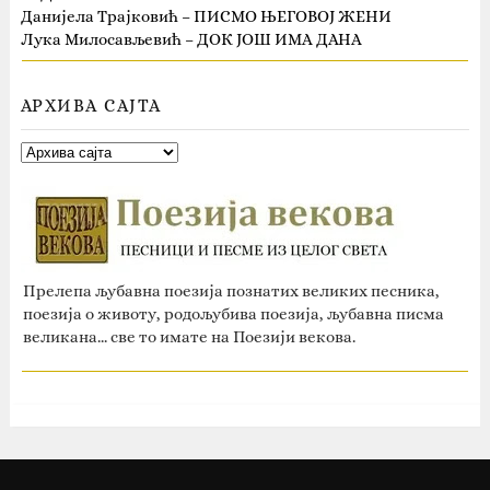
Данијела Трајковић – ПИСМО ЊЕГОВОЈ ЖЕНИ
Лука Милосављевић – ДОК ЈОШ ИМА ДАНА
АРХИВА САЈТА
Прелепа љубавна поезија познатих великих песника,
поезија о животу, родољубива поезија, љубавна писма
великана... све то имате на Поезији векова.