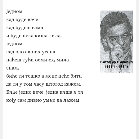
Једном
кад буде вече
кад будеш сама
и буде нека киша лила,
једном
кад око својих усана
нађеш туђи осмијех, мила
знам,
биће ти тешко а мене неће бити
да ти у том часу штогод кажем.
Биће једно вече, једна киша и ти
коју сам дивно умио да лажем.