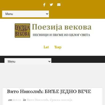
Lat
«
•»
Ћир
Вито Николић: БИЋЕ ЈЕДНО ВЕЧЕ
on
29.6.11
in
Вито Николић
,
Српска поезија