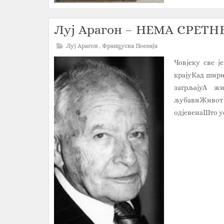
Луј Арагон – НЕМА СРЕТ
Луј Арагон
,
Француска Поезија
Човјеку све ј
крајуКад шири
загрљајуА жи
љубавиЖивот ј
одјевенаШто уст