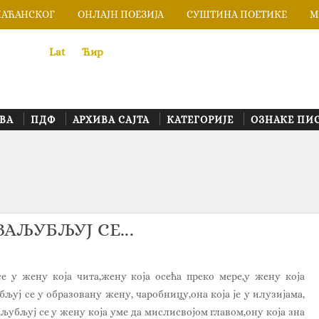
ЛАЋАНСКОГ
ОНЛАЈН ПОЕЗИЈА
СУШТИНА ПОЕТИКЕ
М
Lat
«
•»
Ћир
ВА
ПДФ
АРХИВА САЈТА
КАТЕГОРИЈЕ
ОЗНАКЕ ПИ
ЗАЉУБЉУЈ СЕ...
е у жену која чита,жену која осећа преко мере,у жену која
љуј се у образовану жену, чаробницу,она која је у илузијама,
љубљуј се у жену која уме да мислисвојом главом,ону која зна