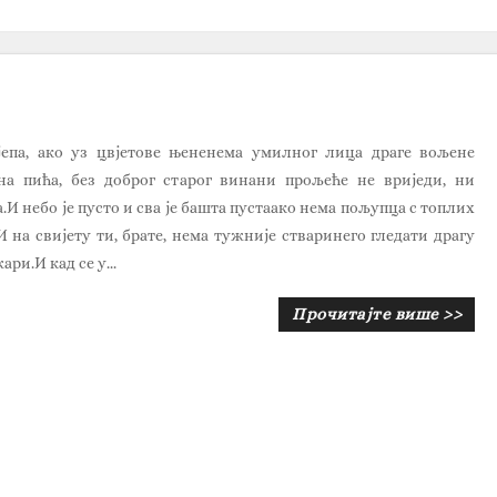
јепа, ако уз цвјетове њененема умилног лица драге вољене
на пића, без доброг старог винани прољеће не вриједи, ни
И небо је пусто и сва је башта пустаако нема пољупца с топлих
 на свијету ти, брате, нема тужније стваринего гледати драгу
ари.И кад се у...
Прочитајте више >>