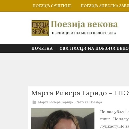
ПОЕЗИЈА СУШТИНЕ
ПОЕЗИЈА АНЂЕЛКА ЗАБ
ПОЧЕТНА
СВИ ПИСЦИ НА ПОЕЗИЈИ ВЕКО
Марта Ривера Гаридо – НЕ 
Марта Ривера Гаридо
,
Светска Поезија
Не заљубљуј с
пише…Не заљуб
луцкасту.Не за