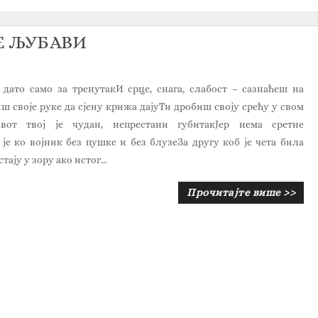
НЕ ЉУБАВИ
е дато само за тренутакИ срце, снага, слабост – сазнаћеш на
ш своје руке да сјену крижа дајуТи дробиш своју срећу у свом
вот твој је чудан, непрестани губитакЈер нема сретне
е ко војник без пушке и без блузеЗа другу коб је чета била
ају у зору ако истог...
Прочитајте више >>