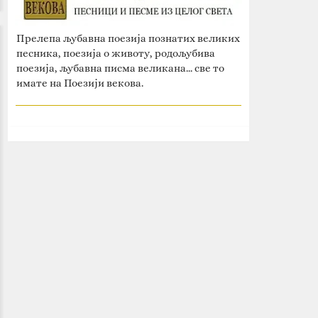
Прелепа љубавна поезија познатих великих
песника, поезија о животу, родољубива
поезија, љубавна писма великана... све то
имате на Поезији векова.