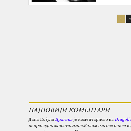
1
НАЈНОВИЈИ КОМЕНТАРИ
Дана 10. јула
Драгана
је коментарисао на
Dragolj
неправедно запостављена.Волим његове описе и д