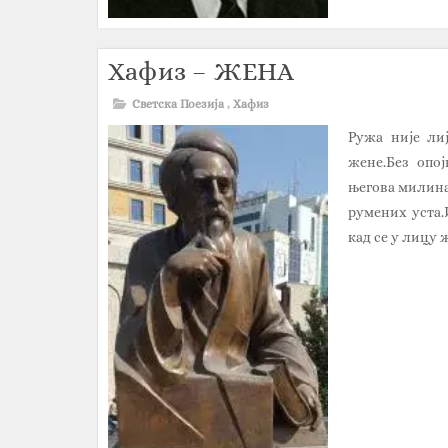
Хафиз – ЖЕНА
Светска Поезија
,
Хафиз
Ружа није ли
жене.Без опој
његова милина.
румених уста.И
кад се у лицу ж