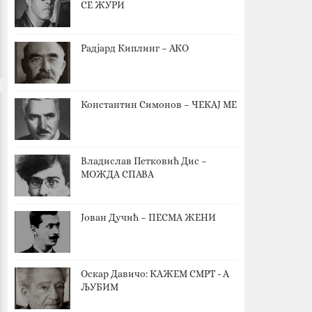
СЕ ЖУРИ
Радјард Киплинг – АКО
Константин Симонов – ЧЕКАЈ МЕ
Владислав Петковић Дис –
МОЖДА СПАВА
Јован Дучић – ПЕСМА ЖЕНИ
Оскар Давичо‎: КАЖЕМ СМРТ - А
ЉУБИМ