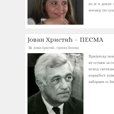
ко је и докле
поезију (те сун
Јован Христић – ПЕСМА
Јован Христић
,
Српска Поезија
Пријатељу пове
не остави за с
испод светиљ
коракГост кој
заборави се За