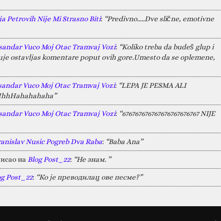
a Petrovih Nije Mi Strasno Biti
:
“Predivno.....Dve slične, emotivne
sandar Vuco Moj Otac Tramvaj Vozi
:
“Koliko treba da budeš glup i
juje ostavljas komentare poput ovih gore.Umesto da se oplemene,
sandar Vuco Moj Otac Tramvaj Vozi
:
“LEPA JE PESMA ALI
HAHhhHahahahaha”
sandar Vuco Moj Otac Tramvaj Vozi
:
“676767676767676767676767 NIJE
ranislav Nusic Pogreb Dva Raba
:
“Baba Ana”
исао на
Blog Post_22
:
“Не знам. ”
og Post_22
:
“Ко је преводилац ове песме?”