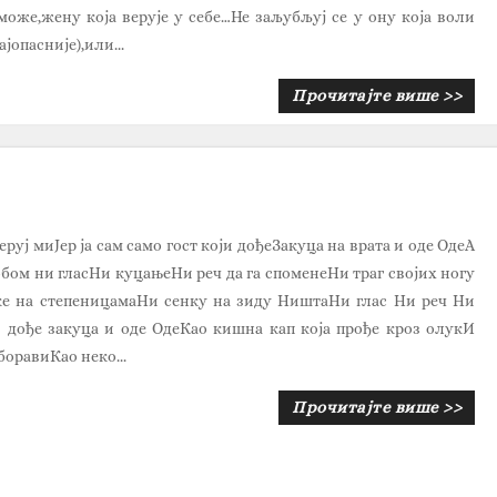
 може,жену која верује у себе…Не заљубљуј се у ону која воли
ајопасније),или...
Прочитајте више >>
руј миЈер ја сам само гост који дођеЗакуца на врата и оде ОдеА
обом ни гласНи куцањеНи реч да га споменеНи траг својих ногу
ке на степеницамаНи сенку на зиду НиштаНи глас Ни реч Ни
и дође закуца и оде ОдеКао кишна кап која прође кроз олукИ
боравиКао неко...
Прочитајте више >>