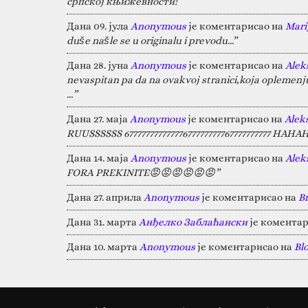
српској књижевности!”
Дана 09. јула
Anonymous
је коментарисао на
Marij
duše našle se u originalu i prevodu...”
Дана 28. јуна
Anonymous
је коментарисао на
Alek
nevaspitan pa da na ovakvoj stranici,koja oplemen
…”
Дана 27. маја
Anonymous
је коментарисао на
Alek
RUUSSSSSS 67777777777777677777777767777777777 HA
Дана 14. маја
Anonymous
је коментарисао на
Alek
FORA PREKINITE😡😡😡😡😡😡”
Дана 27. априла
Anonymous
је коментарисао на
B
Дана 31. марта
Анђелко Заблаћански
је коментар
Дана 10. марта
Anonymous
је коментарисао на
Bl