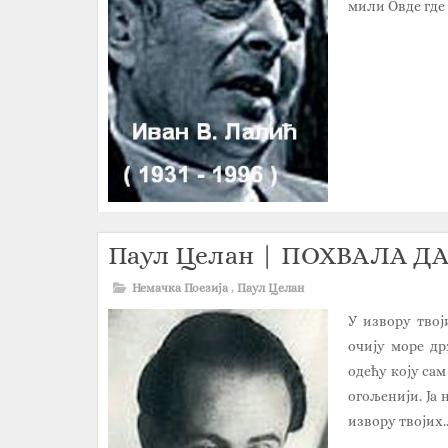
мили Овде где 
Паул Целан | ПОХВАЛА 
Немачка Поезија
,
Паул Целан
У извору твој
очију море др
одећу коју сам
огољенији. Ја 
извору твојих..