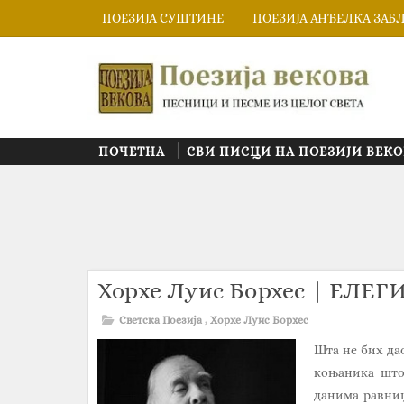
ПОЕЗИЈА СУШТИНЕ
ПОЕЗИЈА АНЂЕЛКА ЗАБ
ПОЧЕТНА
СВИ ПИСЦИ НА ПОЕЗИЈИ ВЕКО
Хорхе Луис Борхес | ЕЛ
Светска Поезија
,
Хорхе Луис Борхес
Шта не бих да
коњаника што
данима равнице