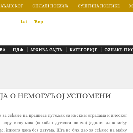
ЛАЋАНСКОГ
ОНЛАЈН ПОЕЗИЈА
СУШТИНА ПОЕТИКЕ
М
Lat
«
•»
Ћир
ВА
ПДФ
АРХИВА САЈТА
КАТЕГОРИЈЕ
ОЗНАКЕ ПИ
ЕГИЈА О НЕМОГУЋОЈ УСПОМЕНИ
о за сећање на прашњав путељак са ниским оградама и високог
 зору испуњава (похабан дугачки пончо) једнога дана међу
, једнога дана без датума. Шта не бих дао за сећање на мајку