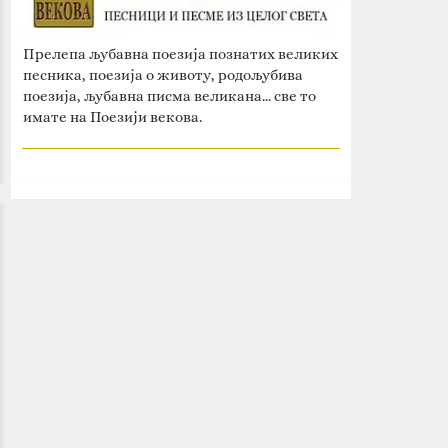
Прелепа љубавна поезија познатих великих
песника, поезија о животу, родољубива
поезија, љубавна писма великана... све то
имате на Поезији векова.