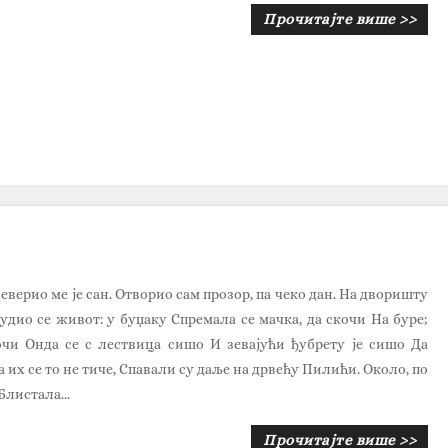
Прочитајте више >>
еверио ме је сан. Отворио сам прозор, па чеко дан. На дворишту
удио се живот: у буџаку Спремала се мачка, да скочи На буре;
очи Онда се с лествица сишо И зевајући ђубрету је сишо Да
а их се то не тиче, Спавали су даље на дрвећу Пилићи. Около, по
Блистала...
Прочитајте више >>