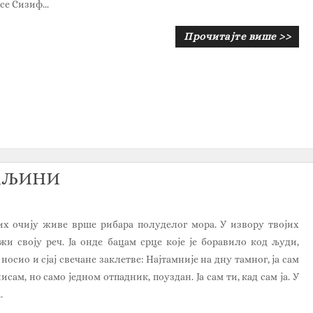
се Сизиф...
Прочитајте више >>
ДАЉИНИ
их очију живе врше рибара полуделог мора. У извору твојих
жи своју реч. Ја онде бацам срце које је боравило код људи,
 носио и сјај свечане заклетве: Најтамније на дну тамног, ја сам
нисам, но само једном отпадник, поуздан. Ја сам ти, кад сам ја. У
.