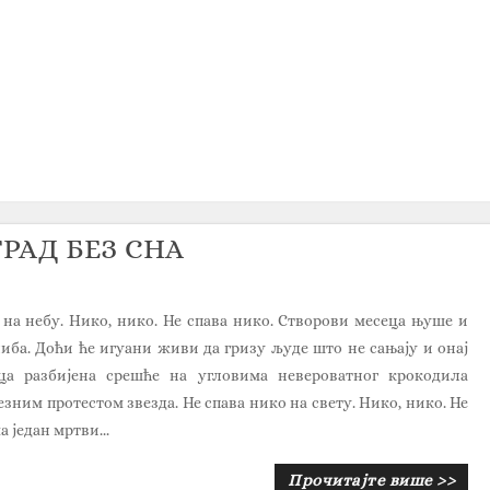
 ГРАД БЕЗ СНА
 на небу. Нико, нико. Не спава нико. Створови месеца њуше и
иба. Доћи ће игуани живи да гризу људе што не сањају и онај
а разбијена срешће на угловима невероватног крокодила
зним протестом звезда. Не спава нико на свету. Нико, нико. Не
 један мртви...
Прочитајте више >>