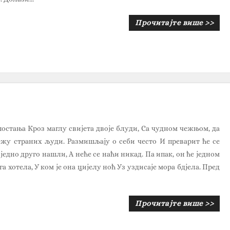
Прочитајте више >>
постања Кроз маглу свијета двоје блуди, Са чудном чежњом, да
ежу страних људи. Размишљају о себи често И преварит ће се
 једно друго нашли, А неће се наћи никад. Па ипак, он ће једном
га хотела, У ком је она цијелу ноћ Уз уздисаје мора бдјела. Пред
Прочитајте више >>