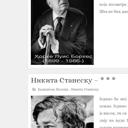
која посматра 
Шта не бих дао 
Никита Станеску – * * *
Балканска Поезија
,
Никита Станеску
Једино ће мој
земље. Једино 
је висок, ти си
лају на људе 
остаре машине.