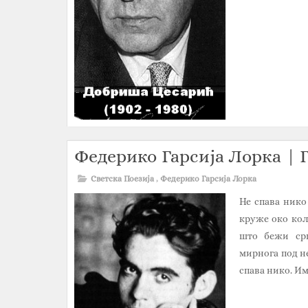
Федерико Гарсија Лорка |
Светска Поезија
,
Федерико Гарсија Лорка
Не спава нико
круже око кол
што бежи срц
мирнога под не
спава нико. Има