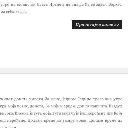
јутро на естансији Свете Ирене а не зна да ће се звати Борхес.
за сећање да...
Прочитајте више >>
 живот доиста умрети За мене, једном. Једино трава зна укус
крв моја чезне, доиста, За мојим срцем, док га напушта. Ваздух
 висока, Висока је туга моја. Туга моја чује још нерођене псе Који
Још нерођене. Долази време да умиру коњи. Долази време да
 Долази...