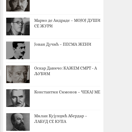
Марио де Андраде – МОЈОЈ ДУШИ
СЕ ЖУРИ
Јован Дучић – ПЕСМА ЖЕНИ
Оскар Давичо‎: КАЖЕМ СМРТ - А
ЉУБИМ
Константин Симонов – ЧЕКАЈ МЕ
Милан Кујунџић Абердар –
ЛАБУД СЕ КУПА