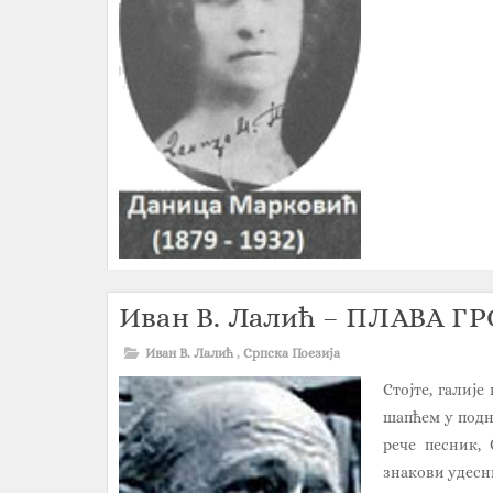
Иван В. Лалић – ПЛАВА 
Иван В. Лалић
,
Српска Поезија
Стојте, галије
шапћем у подн
рече песник, 
знакови удесни