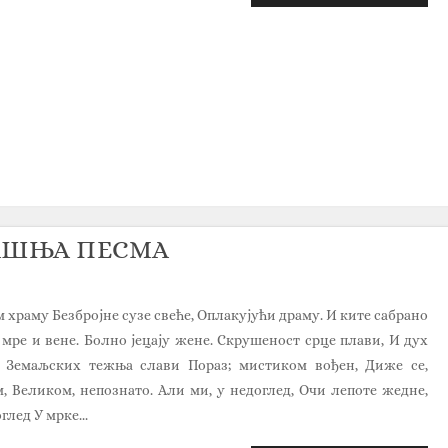
НАШЊА ПЕСМА
храму Безбројне сузе свеће, Оплакујући драму. И ките сабрано
 мре и вене. Болно јецају жене. Скрушеност срце плави, И дух
 Земаљских тежња слави Пораз; мистиком вођен, Диже се,
, Великом, непознато. Али ми, у недоглед, Очи лепоте жедне,
глед У мрке...