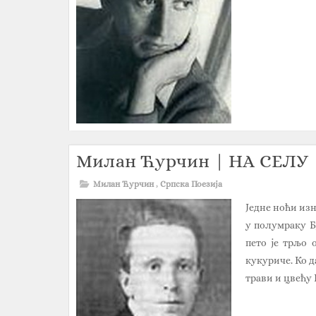
Милан Ћурчин | НА СЕЛУ
Милан Ћурчин
,
Српска Поезија
Једне ноћи изн
у полумраку Б
пето је трљо 
кукуриче. Ко д
трави и цвећу 