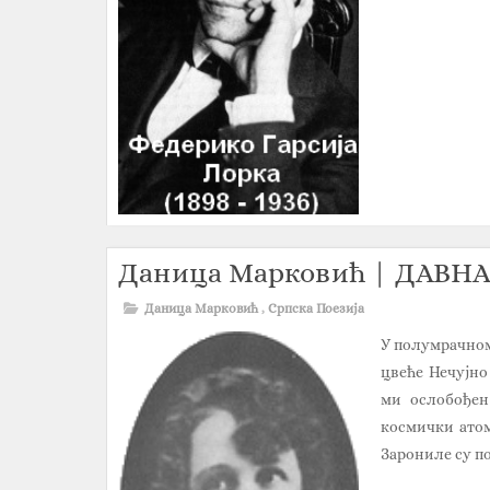
Даница Марковић | ДАВ
Даница Марковић
,
Српска Поезија
У полумрачном 
цвеће Нечујно
ми ослобођен
космички атом
Зарониле су по