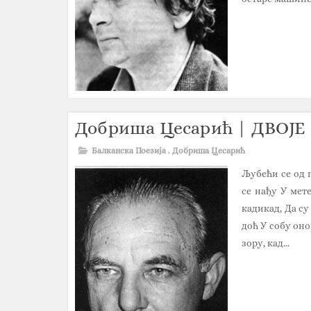
Добриша Цесарић | ДВОЈЕ
Балканска Поезија
,
Добриша Цесарић
Љубећи се од 
се нађу У мет
кадикад, Да су
доћ У собу оно
зору, кад...