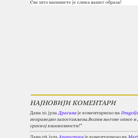
Све што напишете је слика вашег образа!
НАЈНОВИЈИ КОМЕНТАРИ
Дана 10. јула
Драгана
је коментарисао на
Dragolj
неправедно запостављена.Волим његове описе и д
српској књижевности!”
Дана 09. јула
Anonymous
је коментарисао на
Marij