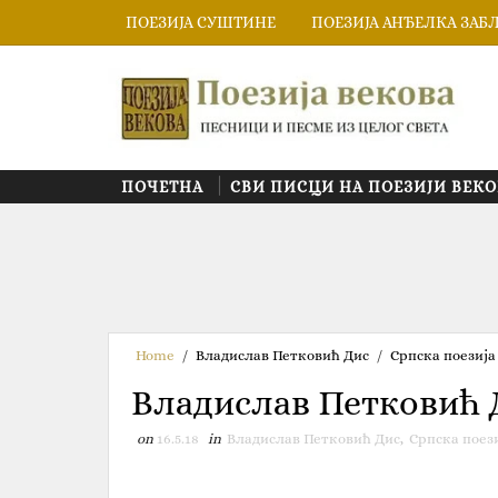
ПОЕЗИЈА СУШТИНЕ
ПОЕЗИЈА АНЂЕЛКА ЗАБ
ПОЧЕТНА
СВИ ПИСЦИ НА ПОЕЗИЈИ ВЕКО
Home
/
Владислав Петковић Дис
/
Српска поезија
Владислав Петковић
on
16.5.18
in
Владислав Петковић Дис
,
Српска поез