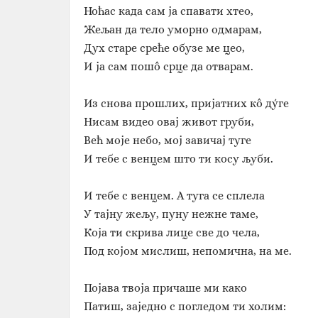
Ноћас када сам ја спавати хтео,
Жељан да тело уморно одмарам,
Дух старе среће обузе ме цео,
И ја сам пошô срце да отварам.
Из снова прошлих, пријатних кô дýге
Нисам видео овај живот груби,
Већ моје небо, мој завичај туге
И тебе с венцем што ти косу љуби.
И тебе с венцем. А туга се сплела
У тајну жељу, пуну нежне таме,
Која ти скрива лице све до чела,
Под којом мислиш, непомична, на ме.
Појава твоја причаше ми како
Патиш, заједно с погледом ти холим: