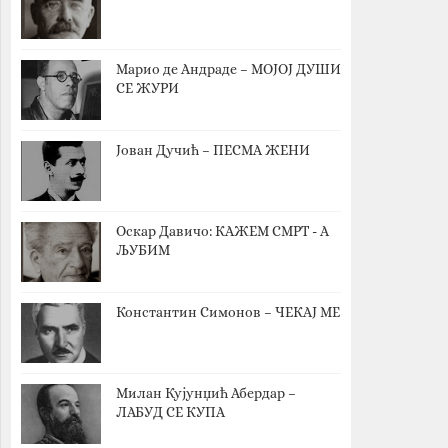
Марио де Андраде – МОЈОЈ ДУШИ
СЕ ЖУРИ
Јован Дучић – ПЕСМА ЖЕНИ
Оскар Давичо‎: КАЖЕМ СМРТ - А
ЉУБИМ
Константин Симонов – ЧЕКАЈ МЕ
Милан Кујунџић Абердар –
ЛАБУД СЕ КУПА