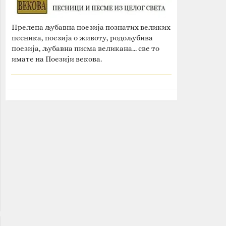
Прелепа љубавна поезија познатих великих
песника, поезија о животу, родољубива
поезија, љубавна писма великана... све то
имате на Поезији векова.