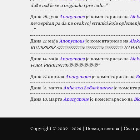
duše našle se u originalu i prevodu...”
Дана 28. јуна
Anonymous
је коментарисао на
Alek
nevaspitan pa da na ovakvoj stranici,koja oplemen
…”
Дана 27. маја
Anonymous
је коментарисао на
Alek
RUUSSSSSS 67777777777777677777777767777777777 HA
Дана 14. маја
Anonymous
је коментарисао на
Alek
FORA PREKINITE😡😡😡😡😡😡”
Дана 27. априла
Anonymous
је коментарисао на
B
Дана 31. марта
Анђелко Заблаћански
је коментар
Дана 10. марта
Anonymous
је коментарисао на
Bl
Copyright © 2009 -
2026
| Поезија векова | Сва пр