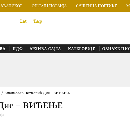
ЛАЋАНСКОГ
ОНЛАЈН ПОЕЗИЈА
СУШТИНА ПОЕТИКЕ
М
Lat
«
•»
Ћир
ВА
ПДФ
АРХИВА САЈТА
КАТЕГОРИЈЕ
ОЗНАКЕ ПИ
/
Владислав Петковић Дис – ВИЂЕЊЕ
 Дис – ВИЂЕЊЕ
ија