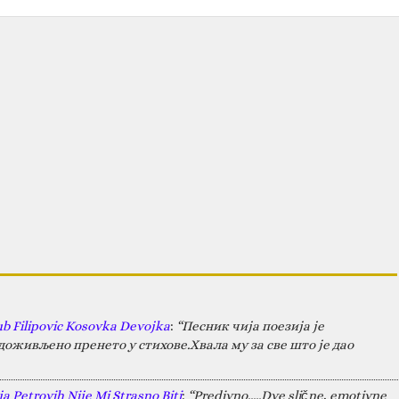
ub Filipovic Kosovka Devojka
:
“Песник чија поезија је
оживљено пренето у стихове.Хвала му за све што је дао
a Petrovih Nije Mi Strasno Biti
:
“Predivno.....Dve slične, emotivne