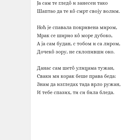
Ја сам те гледô и занесен тако
Шаптао да те кô смрт своју волим.
Ноћ је спавала покривена миром,
Мрак се ширио кô море дубоко,
А ја сам будан, с тобом и са лиром,
Дочекô зору, не склопивши око.
Данас сам шетô улицама тужан,
Сваки ми корак беше права беда:
Знам да изгледах тада врло ружан,
И тебе спазих, ти си била бледа.