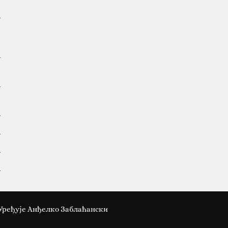
Уређује Анђелко Заблаћански