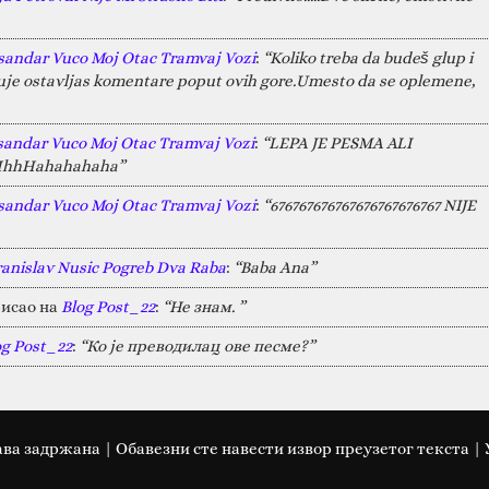
sandar Vuco Moj Otac Tramvaj Vozi
:
“Koliko treba da budeš glup i
juje ostavljas komentare poput ovih gore.Umesto da se oplemene,
sandar Vuco Moj Otac Tramvaj Vozi
:
“LEPA JE PESMA ALI
HAHhhHahahahaha”
sandar Vuco Moj Otac Tramvaj Vozi
:
“676767676767676767676767 NIJE
ranislav Nusic Pogreb Dva Raba
:
“Baba Ana”
исао на
Blog Post_22
:
“Не знам. ”
og Post_22
:
“Ко је преводилац ове песме?”
ава задржана | Oбавезни сте навести извор преузетог текста |