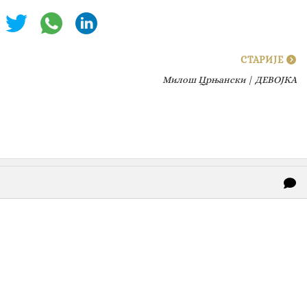
СТАРИЈЕ
Милош Црњански | ДЕВОЈКА