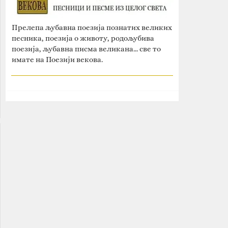
Прелепа љубавна поезија познатих великих
песника, поезија о животу, родољубива
поезија, љубавна писма великана... све то
имате на Поезији векова.