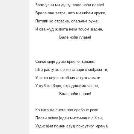
Запљусни ми душу, вале ноћи плаве!
Вреле оне ватре, што ми бићем круже,
Потопи ко страсне, опаљене руже;
И сва жуд живота нека тобом згасне,
Вале ноћи плаве!
Сенке моје душе црвене, крваве,
Што расту ко сенке ствари к међама ти,
Упи; ко сву злокоб сина тужна мати
У дубоке боре, страдањима часне,
Вале ноћи плаве!
Ко кита од снега про сребрне реке
Плови облак један мистичан и сјајан,
Уздисајни помен свуд присутног мрења.