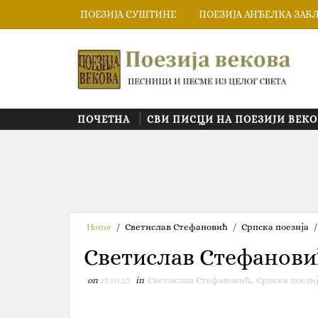
ПОЕЗИЈА СУШТИНЕ
ПОЕЗИЈА АНЂЕЛКА ЗАБ
ПОЧЕТНА
СВИ ПИСЦИ НА ПОЕЗИЈИ ВЕКО
Home
/
Светислав Стефановић
/
Српска поезија
/
Светислав Стефано
on
27.10.15
in
Светислав Стефановић
,
Српска поези