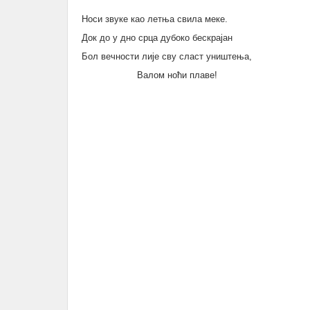
Носи звуке као летња свила меке.
Док до у дно срца дубоко бескрајан
Бол вечности лије сву сласт уништења,
Валом ноћи плаве!