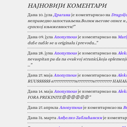
НАЈНОВИЈИ КОМЕНТАРИ
Дана 10. јула
Драгана
је коментарисао на
Dragolj
неправедно запостављена.Волим његове описе и д
српској књижевности!”
Дана 09. јула
Anonymous
је коментарисао на
Marij
duše našle se u originalu i prevodu...”
Дана 28. јуна
Anonymous
је коментарисао на
Alek
nevaspitan pa da na ovakvoj stranici,koja oplemen
…”
Дана 27. маја
Anonymous
је коментарисао на
Alek
RUUSSSSSS 67777777777777677777777767777777777 HA
Дана 14. маја
Anonymous
је коментарисао на
Alek
FORA PREKINITE😡😡😡😡😡😡”
Дана 27. априла
Anonymous
је коментарисао на
B
Дана 31. марта
Анђелко Заблаћански
је коментар