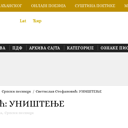
ЛАЋАНСКОГ
ОНЛАЈН ПОЕЗИЈА
СУШТИНА ПОЕТИКЕ
М
Lat
«
•»
Ћир
ВА
ПДФ
АРХИВА САЈТА
КАТЕГОРИЈЕ
ОЗНАКЕ ПИ
Српски песници
/
Светислав Стефановић: УНИШТЕЊЕ
вић: УНИШТЕЊЕ
ја
,
Српски песници