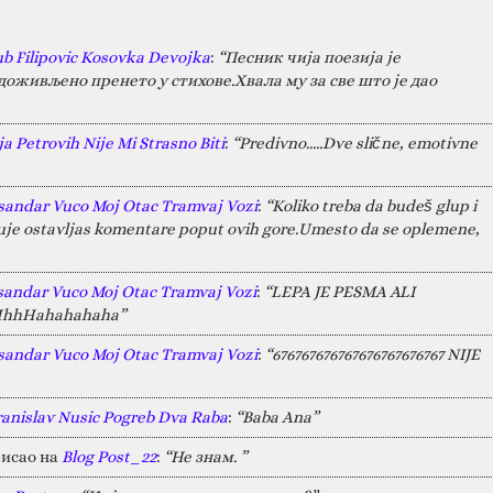
ub Filipovic Kosovka Devojka
:
“Песник чија поезија је
оживљено пренето у стихове.Хвала му за све што је дао
a Petrovih Nije Mi Strasno Biti
:
“Predivno.....Dve slične, emotivne
sandar Vuco Moj Otac Tramvaj Vozi
:
“Koliko treba da budeš glup i
juje ostavljas komentare poput ovih gore.Umesto da se oplemene,
sandar Vuco Moj Otac Tramvaj Vozi
:
“LEPA JE PESMA ALI
HAHhhHahahahaha”
sandar Vuco Moj Otac Tramvaj Vozi
:
“676767676767676767676767 NIJE
ranislav Nusic Pogreb Dva Raba
:
“Baba Ana”
исао на
Blog Post_22
:
“Не знам. ”