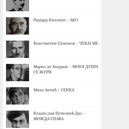
Радјард Киплинг – АКО
Константин Симонов – ЧЕКАЈ МЕ
Марио де Андраде – МОЈОЈ ДУШИ
СЕ ЖУРИ
Мика Антић | СЕНКА
Владислав Петковић Дис –
МОЖДА СПАВА