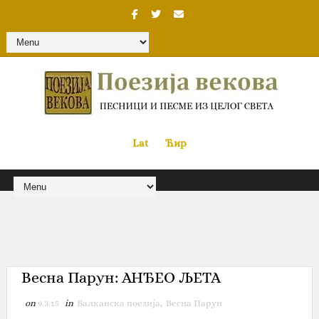
Lat
«
•»
Ћир
Весна Парун: АНЂЕО ЉЕТА
on
9.3.15
in
Балканска поезија
,
Весна Парун