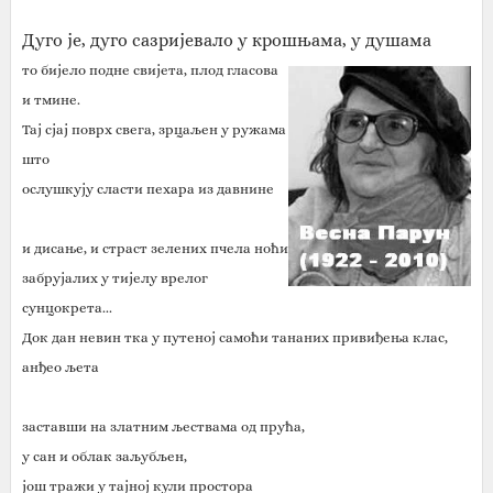
Дуго је, дуго сазријевало у крошњама, у душама
то бијело подне свијета, плод гласова
и тмине.
Тај сјај поврх свега, зрцаљен у ружама
што
ослушкују сласти пехара из давнине
и дисање, и страст зелених пчела ноћи
забрујалих у тијелу врелог
сунцокрета...
Док дан невин тка у путеној самоћи тананих привиђења клас,
анђео љета
заставши на златним љествама од прућа,
у сан и облак заљубљен,
још тражи у тајној кули простора