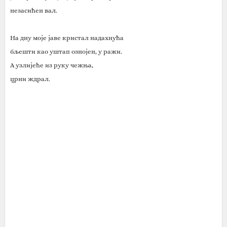
незасићен вал.
На дну моје јаве кристал надахнућа
бљешти као уштап ознојен, у ражи.
А узлијеће из руку чежња,
црни ждрал.