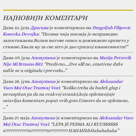
НАЈНОВИЈИ КОМЕНТАРИ
Дана 10. јула
Драгана
је коментарисао на
Dragoljub Filipovic
Kosovka Devojka
:
“Песник чија поезија је неправедно
запостављена.Волим његове описе и доживљено пренето у
стихове.Хвала му за све што је дао српској књижевности!”
Дана 09. јула
Anonymous
је коментарисао на
Marija Petrovih
Nije Mi Strasno Biti
:
“Predivno.....Dve slične, emotivne duše
našle se u originalu i prevodu...”
Дана 28. јуна
Anonymous
је коментарисао на
Aleksandar
Vuco Moj Otac Tramvaj Vozi
:
“Koliko treba da budeš glup i
nevaspitan pa da na ovakvoj stranici,koja oplemenjuje
ostavljas komentare poput ovih gore.Umesto da se oplemene,
…”
Дана 27. маја
Anonymous
је коментарисао на
Aleksandar Vuco
Moj Otac Tramvaj Vozi
:
“LEPA JE PESMA ALI RUUSSSSSS
67777777777777677777777767777777777 HAHAHhhHahahahaha”