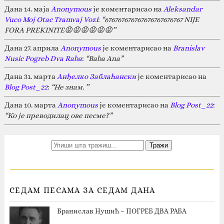
Дана 14. маја
Anonymous
је коментарисао на
Aleksandar
Vuco Moj Otac Tramvaj Vozi
:
“676767676767676767676767 NIJE
FORA PREKINITE😡😡😡😡😡😡”
Дана 27. априла
Anonymous
је коментарисао на
Branislav
Nusic Pogreb Dva Raba
:
“Baba Ana”
Дана 31. марта
Анђелко Заблаћански
је коментарисао на
Blog Post_22
:
“Не знам. ”
Дана 10. марта
Anonymous
је коментарисао на
Blog Post_22
:
“Ко је преводилац ове песме?”
СЕДАМ ПЕСАМА ЗА СЕДАМ ДАНА
Бранислав Нушић – ПОГРЕБ ДВА РАБА