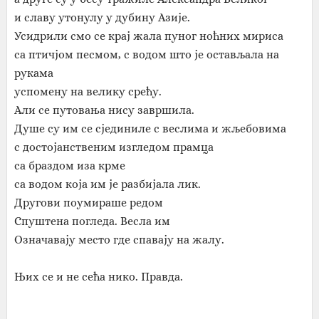
и славу утонулу у дубину Азије.
Усидрили смо се крај жала пуног ноћних мириса
са птичјом песмом, с водом што је остављала на
рукама
успомену на велику срећу.
Али се путовања нису завршила.
Душе су им се сјединиле с веслима и жљебовима
с достојанственим изгледом прамца
са браздом иза крме
са водом која им је разбијала лик.
Другови поумираше редом
Спуштена погледа. Весла им
Означавају место где спавају на жалу.
Њих се и не сећа нико. Правда.