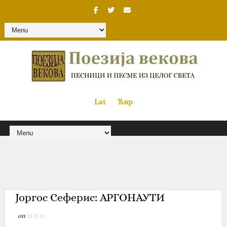
Lat
«
•»
Ћир
Јоргос Сеферис: АРГОНАУТИ
on
31.5.13