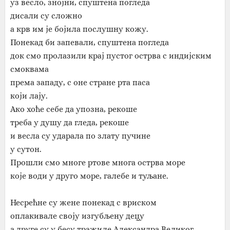
уз весло, знојни, спуштена погледа
дисали су сложно
а крв им је бојила послушну кожу.
Понекад би запевали, спуштена погледа
док смо пролазили крај пустог острва с индијским
смоквама
према западу, с оне стране рта паса
који лају.
Ако хоће себе да упозна, рекоше
треба у душу да гледа, рекоше
и весла су ударала по злату пучине
у сутон.
Прошли смо многе ртове многа острва море
које води у друго море, галебе и туљане.
Несрећне су жене понекад с вриском
оплакивале своју изгубљену децу
а друге су у бесу тражиле Александра Великог