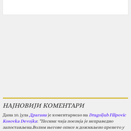
НАЈНОВИЈИ КОМЕНТАРИ
Дана 10. јула
Драгана
је коментарисао на
Dragoljub Filipovic
Kosovka Devojka
:
“Песник чија поезија је неправедно
запостављена.Волим његове описе и доживљено пренето у