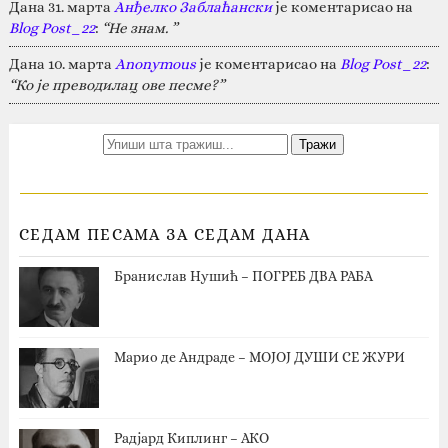
Дана 31. марта
Анђелко Заблаћански
је коментарисао на
Blog Post_22
:
“Не знам. ”
Дана 10. марта
Anonymous
је коментарисао на
Blog Post_22
:
“Ко је преводилац ове песме?”
СЕДАМ ПЕСАМА ЗА СЕДАМ ДАНА
Бранислав Нушић – ПОГРЕБ ДВА РАБА
Марио де Андраде – МОЈОЈ ДУШИ СЕ ЖУРИ
Радјард Киплинг – АКО