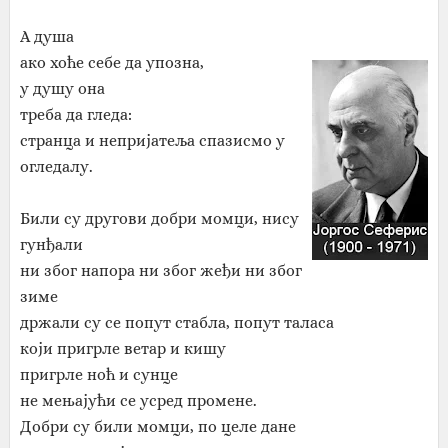
А душа
ако хоће себе да упозна,
у душу она
треба да гледа:
странца и непријатеља спазисмо у
огледалу.
Били су другови добри момци, нису
гунђали
ни због напора ни због жеђи ни због
зиме
држали су се попут стабла, попут таласа
који пригрле ветар и кишу
пригрле ноћ и сунце
не мењајући се усред промене.
Добри су били момци, по целе дане