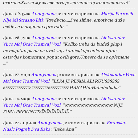
стихове.Хвала му за све што је дао српској књижевности!”
Дана 09. јула
Anonymous
је коментарисао на
Marija Petrovih
Nije Mi Strasno Biti
:
“Predivno.....Dve slične, emotivne duše
našle se u originalu i prevodu...”
Дана 28. јуна
Anonymous
је коментарисао на
Aleksandar
Vuco Moj Otac Tramvaj Vozi
:
“Koliko treba da budeš glup i
nevaspitan pa da na ovakvoj stranici,koja oplemenjuje
ostavljas komentare poput ovih gore.Umesto da se oplemene,
…”
Дана 27. маја
Anonymous
је коментарисао на
Aleksandar Vuco
Moj Otac Tramvaj Vozi
:
“LEPA JE PESMA ALI RUUSSSSSS
67777777777777677777777767777777777 HAHAHhhHahahahaha”
Дана 14. маја
Anonymous
је коментарисао на
Aleksandar
Vuco Moj Otac Tramvaj Vozi
:
“676767676767676767676767 NIJE
FORA PREKINITE😡😡😡😡😡😡”
Дана 27. априла
Anonymous
је коментарисао на
Branislav
Nusic Pogreb Dva Raba
:
“Baba Ana”