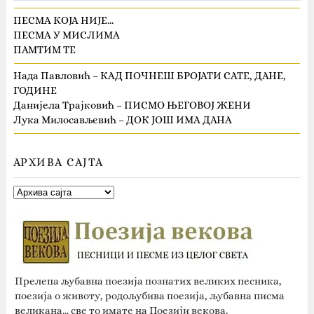
ПЕСМА КОЈА НИЈЕ…
ПЕСМА У МИСЛИМА
ПАМТИМ ТЕ
Нада Павловић – КАД ПОЧНЕШ БРОЈАТИ САТЕ, ДАНЕ,
ГОДИНЕ
Данијела Трајковић – ПИСМО ЊЕГОВОЈ ЖЕНИ
Лука Милосављевић – ДОК ЈОШ ИМА ДАНА
АРХИВА САЈТА
Прелепа љубавна поезија познатих великих песника,
поезија о животу, родољубива поезија, љубавна писма
великана... све то имате на Поезији векова.