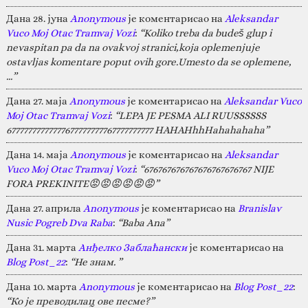
Дана 28. јуна
Anonymous
је коментарисао на
Aleksandar
Vuco Moj Otac Tramvaj Vozi
:
“Koliko treba da budeš glup i
nevaspitan pa da na ovakvoj stranici,koja oplemenjuje
ostavljas komentare poput ovih gore.Umesto da se oplemene,
…”
Дана 27. маја
Anonymous
је коментарисао на
Aleksandar Vuco
Moj Otac Tramvaj Vozi
:
“LEPA JE PESMA ALI RUUSSSSSS
67777777777777677777777767777777777 HAHAHhhHahahahaha”
Дана 14. маја
Anonymous
је коментарисао на
Aleksandar
Vuco Moj Otac Tramvaj Vozi
:
“676767676767676767676767 NIJE
FORA PREKINITE😡😡😡😡😡😡”
Дана 27. априла
Anonymous
је коментарисао на
Branislav
Nusic Pogreb Dva Raba
:
“Baba Ana”
Дана 31. марта
Анђелко Заблаћански
је коментарисао на
Blog Post_22
:
“Не знам. ”
Дана 10. марта
Anonymous
је коментарисао на
Blog Post_22
:
“Ко је преводилац ове песме?”