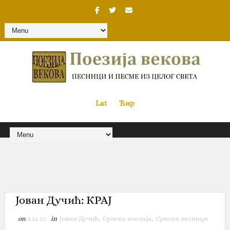
Lat
«
•»
Ћир
Јован Дучић: КРАЈ
on
4.11.10
in
Јован Дучић
,
Српска поезија
,
Српски песници