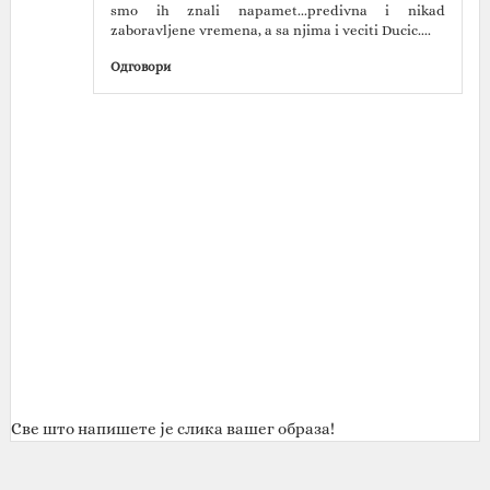
smo ih znali napamet...predivna i nikad
zaboravljene vremena, a sa njima i veciti Ducic....
Одговори
Све што напишете је слика вашег образа!