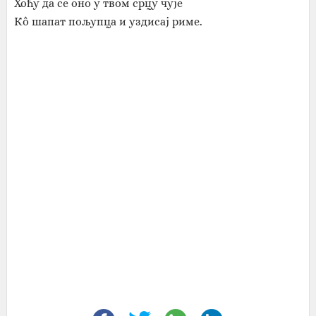
Хоћу да се оно у твом срцу чује
Кô шапат пољупца и уздисај риме.