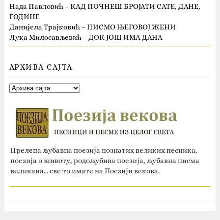
Нада Павловић – КАД ПОЧНЕШ БРОЈАТИ САТЕ, ДАНЕ,
ГОДИНЕ
Данијела Трајковић – ПИСМО ЊЕГОВОЈ ЖЕНИ
Лука Милосављевић – ДОК ЈОШ ИМА ДАНА
АРХИВА САЈТА
Прелепа љубавна поезија познатих великих песника,
поезија о животу, родољубива поезија, љубавна писма
великана... све то имате на Поезији векова.