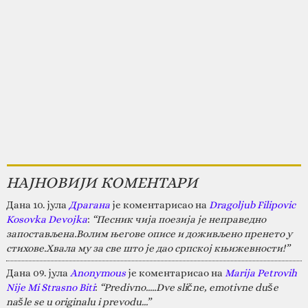
НАЈНОВИЈИ КОМЕНТАРИ
Дана 10. јула
Драгана
је коментарисао на
Dragoljub Filipovic
Kosovka Devojka
:
“Песник чија поезија је неправедно
запостављена.Волим његове описе и доживљено пренето у
стихове.Хвала му за све што је дао српској књижевности!”
Дана 09. јула
Anonymous
је коментарисао на
Marija Petrovih
Nije Mi Strasno Biti
:
“Predivno.....Dve slične, emotivne duše
našle se u originalu i prevodu...”