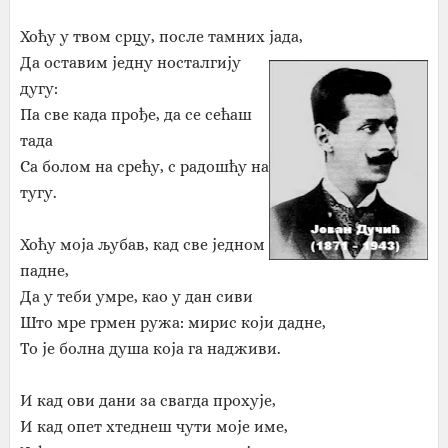
Хоћу у твом срцу, после тамних јада,
Да оставим једну носталгију
дугу:
Па све када прође, да се сећаш
тада
Са болом на срећу, с радошћу на
тугу.
Хоћу моја љубав, кад све једном
падне,
Да у теби умре, као у дан сиви
Што мре грмен ружа: мирис који дадне,
То је болна душа која га надживи.
И кад ови дани за свагда прохује,
И кад опет хтеднеш чути моје име,