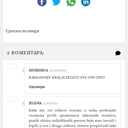
Српски песници
2 КОМЕНТАРА:
DJURDJICA
11/05/2010
KADA DODJE KRAJ JA ZELECU SVE OVO ISTO
Одговори
JELENA
1/10/2011
Kako me ovi stihovi vracaju u neka prohujala
vremena prvih spomenara iskrzanih stranica,
punih slicica zaljubljenih parova koje smo isecali i
lepili, a ove i druge stihove, iznova prepisivali iako