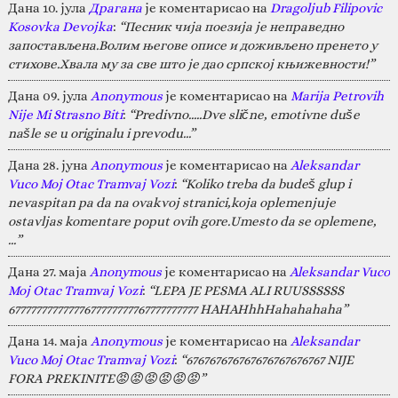
Дана 10. јула
Драгана
је коментарисао на
Dragoljub Filipovic
Kosovka Devojka
:
“Песник чија поезија је неправедно
запостављена.Волим његове описе и доживљено пренето у
стихове.Хвала му за све што је дао српској књижевности!”
Дана 09. јула
Anonymous
је коментарисао на
Marija Petrovih
Nije Mi Strasno Biti
:
“Predivno.....Dve slične, emotivne duše
našle se u originalu i prevodu...”
Дана 28. јуна
Anonymous
је коментарисао на
Aleksandar
Vuco Moj Otac Tramvaj Vozi
:
“Koliko treba da budeš glup i
nevaspitan pa da na ovakvoj stranici,koja oplemenjuje
ostavljas komentare poput ovih gore.Umesto da se oplemene,
…”
Дана 27. маја
Anonymous
је коментарисао на
Aleksandar Vuco
Moj Otac Tramvaj Vozi
:
“LEPA JE PESMA ALI RUUSSSSSS
67777777777777677777777767777777777 HAHAHhhHahahahaha”
Дана 14. маја
Anonymous
је коментарисао на
Aleksandar
Vuco Moj Otac Tramvaj Vozi
:
“676767676767676767676767 NIJE
FORA PREKINITE😡😡😡😡😡😡”