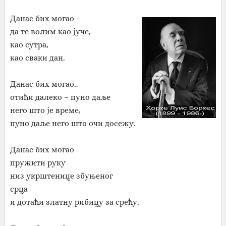
Данас бих могао –
да те волим као јуче,
као сутра,
као сваки дан.
Данас бих могао..
отићи далеко – пуно даље
него што је време,
пуно даље него што очи досежу.
Данас бих могао
пружити руку
низ укрштенице збуњеног
срца
и дотаћи златну рибицу за срећу.