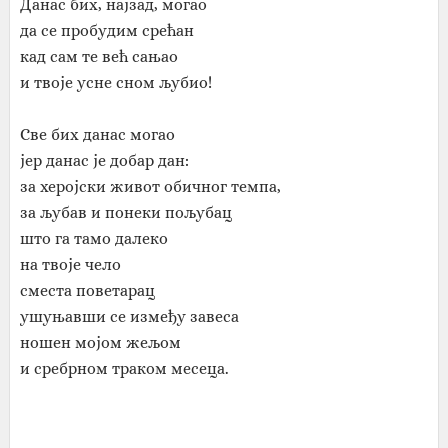
Данас бих, најзад, могао
да се пробудим срећан
кад сам те већ сањао
и твоје усне сном љубио!
Све бих данас могао
јер данас је добар дан:
за херојски живот обичног темпа,
за љубав и понеки пољубац
што га тамо далеко
на твоје чело
сместа поветарац
ушуњавши се између завеса
ношен мојом жељом
и сребрном траком месеца.