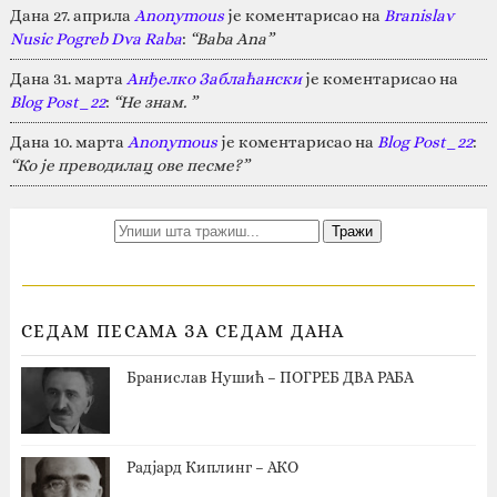
Дана 27. априла
Anonymous
је коментарисао на
Branislav
Nusic Pogreb Dva Raba
:
“Baba Ana”
Дана 31. марта
Анђелко Заблаћански
је коментарисао на
Blog Post_22
:
“Не знам. ”
Дана 10. марта
Anonymous
је коментарисао на
Blog Post_22
:
“Ко је преводилац ове песме?”
СЕДАМ ПЕСАМА ЗА СЕДАМ ДАНА
Бранислав Нушић – ПОГРЕБ ДВА РАБА
Радјард Киплинг – АКО