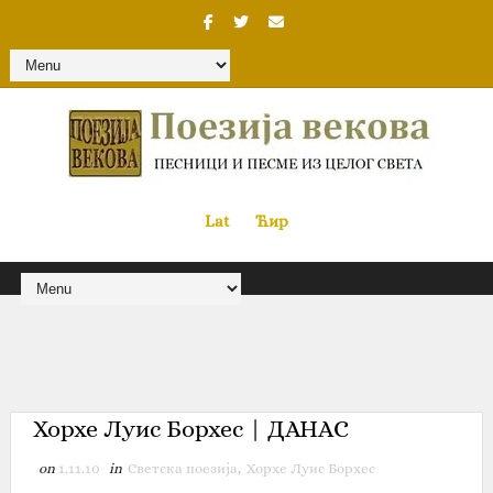
Lat
«
•»
Ћир
Хорхе Луис Борхес | ДАНАС
on
1.11.10
in
Светска поезија
,
Хорхе Луис Борхес