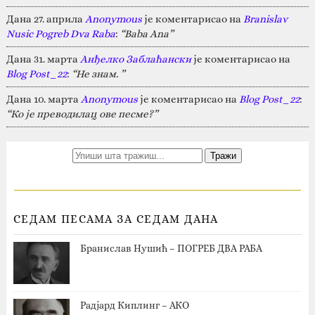
Дана 27. априла
Anonymous
је коментарисао на
Branislav
Nusic Pogreb Dva Raba
:
“Baba Ana”
Дана 31. марта
Анђелко Заблаћански
је коментарисао на
Blog Post_22
:
“Не знам. ”
Дана 10. марта
Anonymous
је коментарисао на
Blog Post_22
:
“Ко је преводилац ове песме?”
СЕДАМ ПЕСАМА ЗА СЕДАМ ДАНА
Бранислав Нушић – ПОГРЕБ ДВА РАБА
Радјард Киплинг – АКО