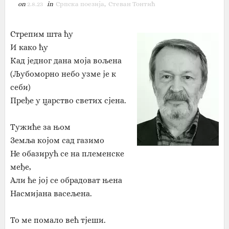
on
2.8.23
in
Српска поезија
,
Стеван Тонтић
Стрепим шта ћу
И како ћу
Кад једног дана моја вољена
(Љубоморно небо узме је к
себи)
Пређе у царство светих сјена.
Тужиће за њом
Земља којом сад газимо
Не обазирућ се на племенске
међе,
Али ће јој се обрадоват њена
Насмијана васељена.
То ме помало већ тјеши.