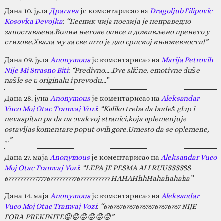
Дана 10. јула
Драгана
је коментарисао на
Dragoljub Filipovic
Kosovka Devojka
:
“Песник чија поезија је неправедно
запостављена.Волим његове описе и доживљено пренето у
стихове.Хвала му за све што је дао српској књижевности!”
Дана 09. јула
Anonymous
је коментарисао на
Marija Petrovih
Nije Mi Strasno Biti
:
“Predivno.....Dve slične, emotivne duše
našle se u originalu i prevodu...”
Дана 28. јуна
Anonymous
је коментарисао на
Aleksandar
Vuco Moj Otac Tramvaj Vozi
:
“Koliko treba da budeš glup i
nevaspitan pa da na ovakvoj stranici,koja oplemenjuje
ostavljas komentare poput ovih gore.Umesto da se oplemene,
…”
Дана 27. маја
Anonymous
је коментарисао на
Aleksandar Vuco
Moj Otac Tramvaj Vozi
:
“LEPA JE PESMA ALI RUUSSSSSS
67777777777777677777777767777777777 HAHAHhhHahahahaha”
Дана 14. маја
Anonymous
је коментарисао на
Aleksandar
Vuco Moj Otac Tramvaj Vozi
:
“676767676767676767676767 NIJE
FORA PREKINITE😡😡😡😡😡😡”