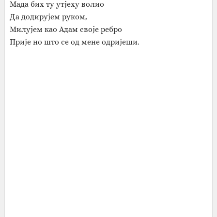
Мада бих ту утјеху волио
Да додирујем руком,
Милујем као Адам своје ребро
Прије но што се од мене одријеши.