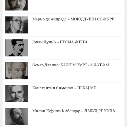
Марио де Андраде – МОЈОЈ ДУШИ СЕ ЖУРИ
Јован Дучић – ПЕСМА ЖЕНИ
Оскар Давичо‎: КАЖЕМ СМРТ - А ЉУБИМ
Константин Симонов – ЧЕКАЈ МЕ
Милан Кујунџић Абердар – ЛАБУД СЕ КУПА