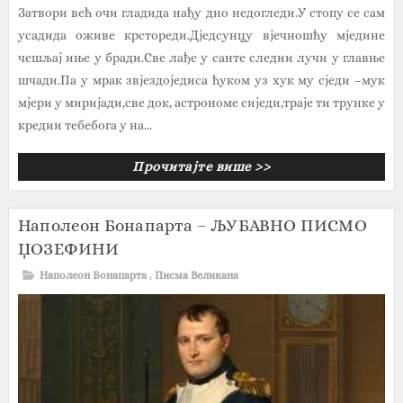
Затвори већ очи гладида нађу дно недогледи.У стопу се сам
усадида оживе крстореди.Дјед­сунцу вјечношћу мједине
чешљај иње у бради.Све лађе у санте следии лучи у главње
шчади.Па у мрак звјездоједиса ћуком уз хук му сједи –мук
мјери у миријади,све док, астрономе сиједи,траје ти трунке у
кредии тебе­бога у на...
Прочитајте више >>
Наполеон Бонапартa – ЉУБАВНО ПИСМО
ЏОЗЕФИНИ
Наполеон Бонапартa
,
Писма Великана