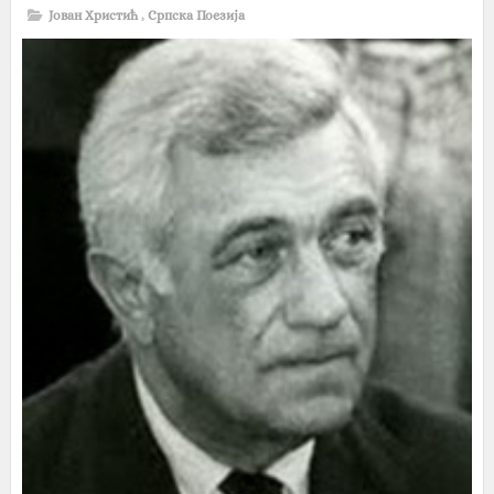
Јован Христић
,
Српска Поезија