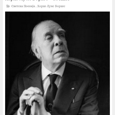
Светска Поезија
,
Хорхе Луис Борхес