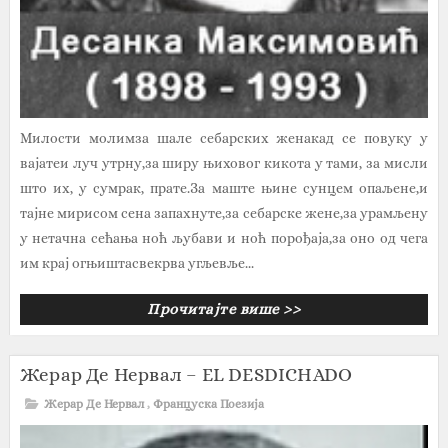
Милости молимза шале себарских женакад се повуку у
вајатеи луч утрну,за ширу њиховог кикота у тами, за мисли
што их, у сумрак, прате.За маште њине сунцем опаљене,и
тајне мирисом сена запахнуте,за себарске жене,за урамљену
у нетачна сећања ноћ љубави и ноћ порођаја,за оно од чега
им крај огњиштасвекрва угљевље...
Прочитајте више >>
Жерар Де Нервал – EL DESDICHADO
Жерар Де Нервал
,
Француска Поезија