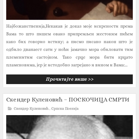
Најбожанственија,Некакав је доказ моје искрености према
Вама то што пишем овако припремљен жестоким пићем
како бих говорио истину; а писмо писано након што је
одбило дванаест сати у ноћи јамачно мора обиловати тим
племенитим састојком. Тако срце мора бити крцато
пламеновима, јер је истодобно загрејано и вином и Вама:...
Прочитајте више >>
Скендер Куленовић – ПОСКОЧИЦА СМРТИ
Скендер Куленовић
,
Српска Поезија