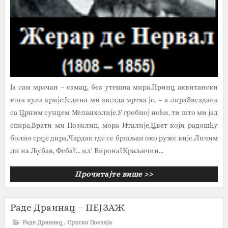
Ја сам мрачан – самац, без утешна мира,Принц аквитански
кога кула крије:Једина ми звезда мртва је, – а лираЗвездана
са Црним сунцем Меланхолије.У гробној ноћи, ти што ми јад
спира,Врати ми Позилип, мора Италије,Цвет који радошћу
болно срце дира,Чардак где се бршљан око руже вије.Личим
ли на Љубав, Феба?... ил' Бирона?Краљичин...
Прочитајте више >>
Раде Драинац – ПЕЈЗАЖ
Раде Драинац
,
Српска Поезија