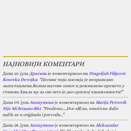
НАЈНОВИЈИ КОМЕНТАРИ
Дана 10. јула
Драгана
је коментарисао на
Dragoljub Filipovic
Kosovka Devojka
:
“Песник чија поезија је неправедно
запостављена.Волим његове описе и доживљено пренето у
стихове.Хвала му за све што је дао српској књижевности!”
Дана 09. јула
Anonymous
је коментарисао на
Marija Petrovih
Nije Mi Strasno Biti
:
“Predivno.....Dve slične, emotivne duše
našle se u originalu i prevodu...”
Дана 28. јуна
Anonymous
је коментарисао на
Aleksandar