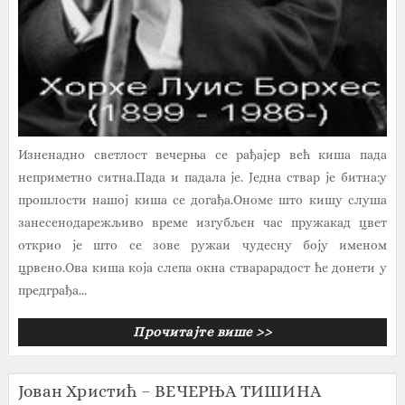
Изненадно светлост вечерња се рађајер већ киша пада
неприметно ситна.Пада и падала је. Једна ствар је битна:у
прошлости нашој киша се догађа.Ономе што кишу слуша
занесенодарежљиво време изгубљен час пружакад цвет
открио је што се зове ружаи чудесну боју именом
црвено.Ова киша која слепа окна стварарадост ће донети у
предграђа...
Прочитајте више >>
Јован Христић – ВЕЧЕРЊА ТИШИНА