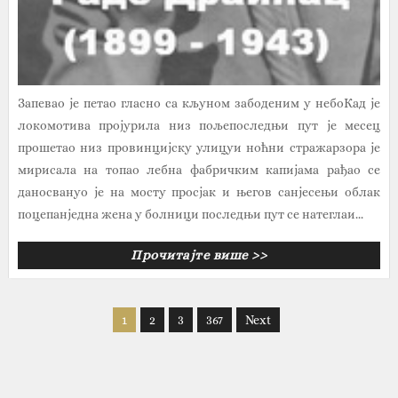
Запевао је петао гласно са кљуном забоденим у небоКад је
локомотива пројурила низ пољепоследњи пут је месец
прошетао низ провинцијску улицуи ноћни стражарзора је
мирисала на топао лебна фабричким капијама рађао се
даносвануо је на мосту просјак и његов санјесењи облак
поцепанједна жена у болници последњи пут се натеглаи...
Прочитајте више >>
1
2
3
367
Next