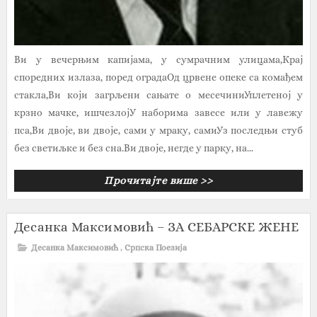
Ви у вечерњим капијама, у сумрачним улицама,Крај
споредних излаза, поред оградаОд црвене опеке са комађем
стакла,Ви који загрљени сањате о месечиниУплетеној у
крзно мачке, ишчезлојУ наборима завесе или у лавежу
пса,Ви двоје, ви двоје, сами у мраку, самиУз последњи стуб
без светиљке и без сна.Ви двоје, негде у парку, на...
Прочитајте више >>
Десанка Максимовић – ЗА СЕБАРСКЕ ЖЕНЕ
Десанка Максимовић
,
Српска Поезија