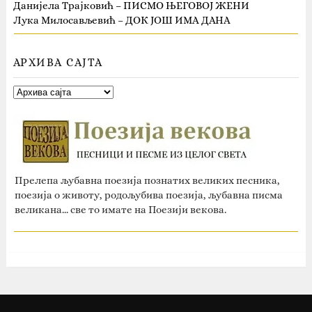
Данијела Трајковић – ПИСМО ЊЕГОВОЈ ЖЕНИ
Лука Милосављевић – ДОК ЈОШ ИМА ДАНА
АРХИВА САЈТА
Прелепа љубавна поезија познатих великих песника,
поезија о животу, родољубива поезија, љубавна писма
великана... све то имате на Поезији векова.