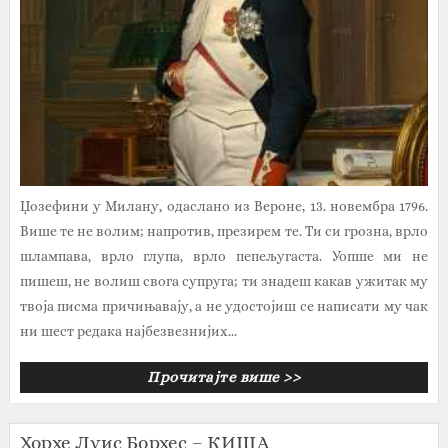
Џозефини у Милану, одаслано из Вероне, 13. новембра 1796.
Више те не волим; напротив, презирем те. Ти си грозна, врло
шлампава, врло глупа, врло пепељугаста. Уопше ми не
пишеш, не волиш свога супруга; ти знадеш какав ужитак му
твоја писма причињавају, а не удостојиш се написати му чак
ни шест редака најбезвезнијих...
Прочитајте више >>
Хорхе Луис Борхес – КИША