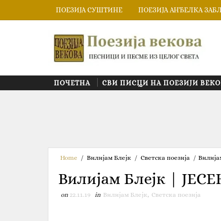
ПОЕЗИЈА СУШТИНЕ
ПОЕЗИЈА АНЂЕЛКА ЗАБ
ПОЧЕТНА
СВИ ПИСЦИ НА ПОЕЗИЈИ ВЕКО
Home
/
Вилијам Блејк
/
Светска поезија
/
Вилија
Вилијам Блејк | ЈЕС
on
22.11.19
in
Вилијам Блејк
,
Светска поезија