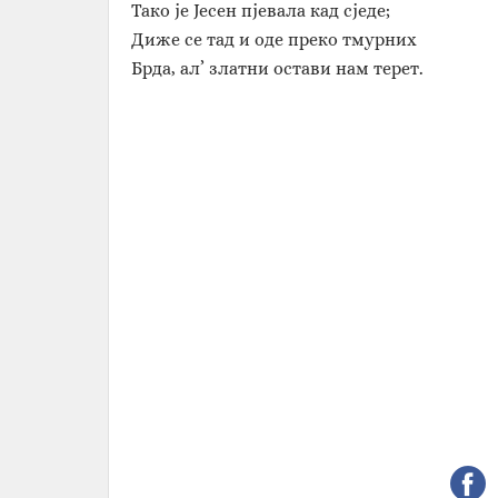
Тако је Јесен пјевала кад сједе;
Диже се тад и оде преко тмурних
Брда, ал’ златни остави нам терет.