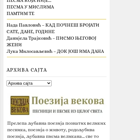
ПЕСМА КОЈА НИЈЕ…
ПЕСМА У МИСЛИМА
ПАМТИМ ТЕ
Нада Павловић – КАД ПОЧНЕШ БРОЈАТИ
САТЕ, ДАНЕ, ГОДИНЕ
Данијела Трајковић – ПИСМО ЊЕГОВОЈ
ЖЕНИ
Лука Милосављевић – ДОК ЈОШ ИМА ДАНА
АРХИВА САЈТА
Прелепа љубавна поезија познатих великих
песника, поезија о животу, родољубива
поезија, љубавна писма великана... све то