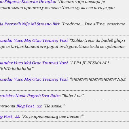
ub Filipovic Kosovka Devojka
:
“Песник чија поезија је
оживљено пренето у стихове.Хвала му за све што је дао
a Petrovih Nije Mi Strasno Biti
:
“Predivno.....Dve slične, emotivne
sandar Vuco Moj Otac Tramvaj Vozi
:
“Koliko treba da budeš glup i
juje ostavljas komentare poput ovih gore.Umesto da se oplemene,
sandar Vuco Moj Otac Tramvaj Vozi
:
“LEPA JE PESMA ALI
HAHhhHahahahaha”
sandar Vuco Moj Otac Tramvaj Vozi
:
“676767676767676767676767 NIJE
ranislav Nusic Pogreb Dva Raba
:
“Baba Ana”
исао на
Blog Post_22
:
“Не знам. ”
og Post_22
:
“Ко је преводилац ове песме?”