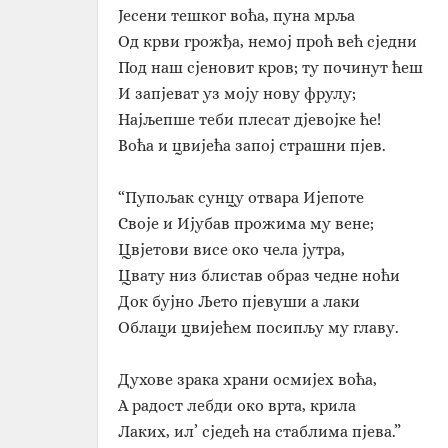
Јесени тешког воћа, пуна мрља
Од крви грожђа, немој проћ већ сједни
Под наш сјеновит кров; ту починут ћеш
И запјеват уз моју нову фрулу;
Најљепше теби плесат дјевојке ће!
Воћа и цвијећа запој страшни пјев.
“Пупољак сунцу отвара Ијепоте
Своје и Ијубав прожима му вене;
Цвјетови висе око чела јутра,
Цвату низ блистав образ чедне ноћи
Док бујно Љето пјевуши а лаки
Облаци цвијећем посипљу му главу.
Духове зрака храни осмијех воћа,
А радост лебди око врта, крила
Лаких, ил’ сједећ на стаблима пјева.”