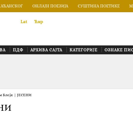
ЛАЋАНСКОГ
ОНЛАЈН ПОЕЗИЈА
СУШТИНА ПОЕТИКЕ
М
Lat
«
•»
Ћир
ВА
ПДФ
АРХИВА САЈТА
КАТЕГОРИЈЕ
ОЗНАКЕ ПИ
м Блејк | ЈЕСЕНИ
ЕНИ