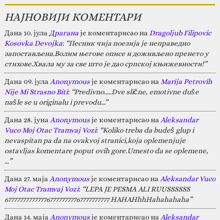
НАЈНОВИЈИ КОМЕНТАРИ
Дана 10. јула
Драгана
је коментарисао на
Dragoljub Filipovic
Kosovka Devojka
:
“Песник чија поезија је неправедно
запостављена.Волим његове описе и доживљено пренето у
стихове.Хвала му за све што је дао српској књижевности!”
Дана 09. јула
Anonymous
је коментарисао на
Marija Petrovih
Nije Mi Strasno Biti
:
“Predivno.....Dve slične, emotivne duše
našle se u originalu i prevodu...”
Дана 28. јуна
Anonymous
је коментарисао на
Aleksandar
Vuco Moj Otac Tramvaj Vozi
:
“Koliko treba da budeš glup i
nevaspitan pa da na ovakvoj stranici,koja oplemenjuje
ostavljas komentare poput ovih gore.Umesto da se oplemene,
…”
Дана 27. маја
Anonymous
је коментарисао на
Aleksandar Vuco
Moj Otac Tramvaj Vozi
:
“LEPA JE PESMA ALI RUUSSSSSS
67777777777777677777777767777777777 HAHAHhhHahahahaha”
Дана 14. маја
Anonymous
је коментарисао на
Aleksandar