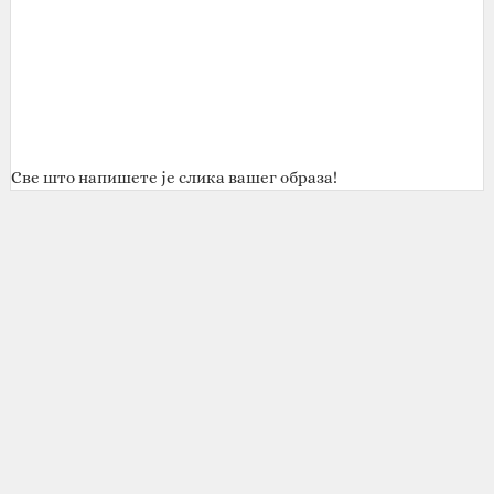
Све што напишете је слика вашег образа!