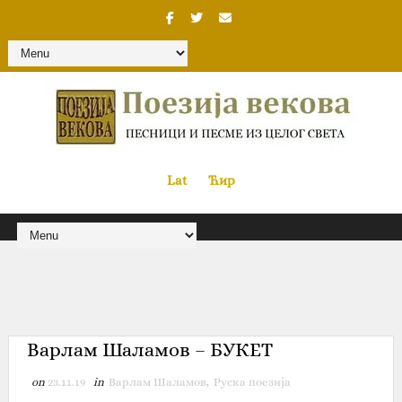
Lat
«
•»
Ћир
Варлам Шаламов – БУКЕТ
on
23.11.19
in
Варлам Шаламов
,
Руска поезија