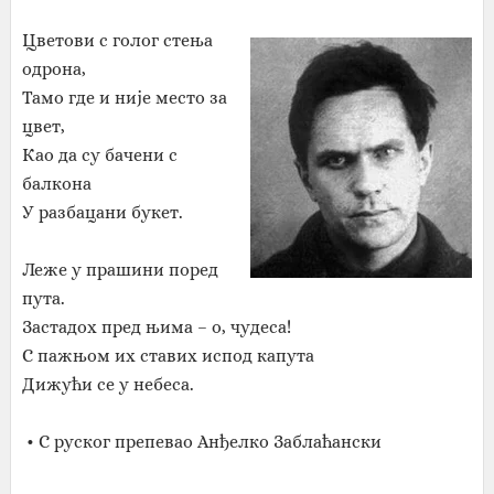
Цветови с голог стења
одрона,
Тамо где и није место за
цвет,
Као да су бачени с
балкона
У разбацани букет.
Леже у прашини поред
пута.
Застадох пред њима – о, чудеса!
С пажњом их ставих испод капута
Дижући се у небеса.
• С руског препевао Анђелко Заблаћански