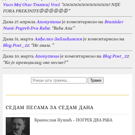
Vuco Moj Otac Tramvaj Vozi
:
“676767676767676767676767 NIJE
FORA PREKINITE😡😡😡😡😡😡”
Дана 27. априла
Anonymous
је коментарисао на
Branislav
Nusic Pogreb Dva Raba
:
“Baba Ana”
Дана 31. марта
Анђелко Заблаћански
је коментарисао на
Blog Post_22
:
“Не знам. ”
Дана 10. марта
Anonymous
је коментарисао на
Blog Post_22
:
“Ко је преводилац ове песме?”
СЕДАМ ПЕСАМА ЗА СЕДАМ ДАНА
Бранислав Нушић – ПОГРЕБ ДВА РАБА