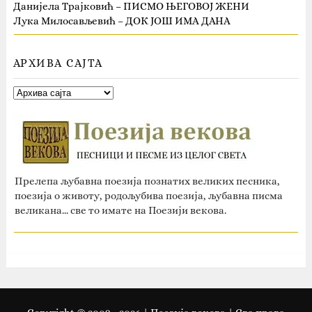
Данијела Трајковић – ПИСМО ЊЕГОВОЈ ЖЕНИ
Лука Милосављевић – ДОК ЈОШ ИМА ДАНА
АРХИВА САЈТА
Прелепа љубавна поезија познатих великих песника,
поезија о животу, родољубива поезија, љубавна писма
великана... све то имате на Поезији векова.