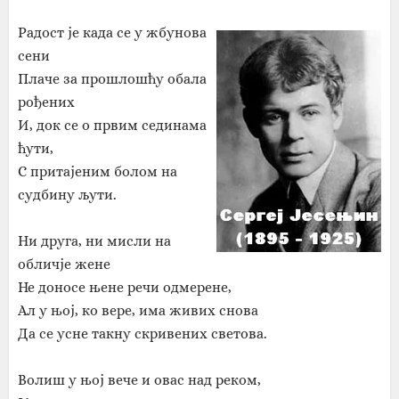
Радост је када се у жбунова
сени
Плаче за прошлошћу обала
рођених
И, док се о првим сединама
ћути,
С притајеним болом на
судбину љути.
Ни друга, ни мисли на
обличје жене
Не доносе њене речи одмерене,
Ал у њој, ко вере, има живих снова
Да се усне такну скривених светова.
Волиш у њој вече и овас над реком,