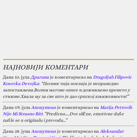
НАЈНОВИЈИ КОМЕНТАРИ
Дана 10. јула
Драгана
је коментарисао на
Dragoljub Filipovic
Kosovka Devojka
:
“Песник чија поезија је неправедно
запостављена.Волим његове описе и доживљено пренето у
стихове.Хвала му за све што је дао српској књижевности!”
Дана 09. јула
Anonymous
је коментарисао на
Marija Petrovih
Nije Mi Strasno Biti
:
“Predivno.....Dve slične, emotivne duše
našle se u originalu i prevodu...”
Дана 28. јуна
Anonymous
је коментарисао на
Aleksandar