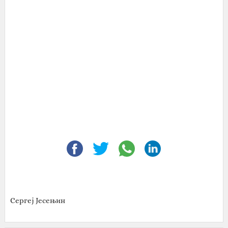
Сергеј Јесењин