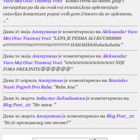
Vuco Moj Otac Tramvaj Vozi
:
“Koliko treba da budeš glup i
nevaspitan pa da na ovakvoj stranici,koja oplemenjuje
ostavljas komentare poput ovih gore.Umesto da se oplemene,
…”
Дана 27. маја
Anonymous
је коментарисао на
Aleksandar Vuco
Moj Otac Tramvaj Vozi
:
“LEPA JE PESMA ALI RUUSSSSSS
67777777777777677777777767777777777 HAHAHhhHahahahaha”
Дана 14. маја
Anonymous
је коментарисао на
Aleksandar
Vuco Moj Otac Tramvaj Vozi
:
“676767676767676767676767 NIJE
FORA PREKINITE😡😡😡😡😡😡”
Дана 27. априла
Anonymous
је коментарисао на
Branislav
Nusic Pogreb Dva Raba
:
“Baba Ana”
Дана 31. марта
Анђелко Заблаћански
је коментарисао на
Blog Post_22
:
“Не знам. ”
Дана 10. марта
Anonymous
је коментарисао на
Blog Post_22
:
“Ко је преводилац ове песме?”