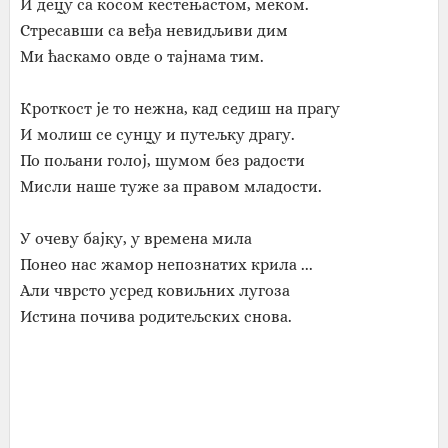
И децу са косом кестењастом, меком.
Стресавши са веђа невидљиви дим
Ми ћаскамо овде о тајнама тим.
Кроткост је то нежна, кад седиш на прагу
И молиш се сунцу и путељку драгу.
По пољани голој, шумом без радости
Мисли наше туже за правом младости.
У очеву бајку, у времена мила
Понео нас жамор непознатих крила ...
Али чврсто усред ковиљних лугоза
Истина почива родитељских снова.