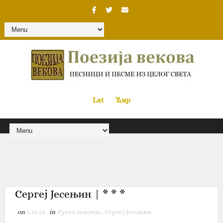
Lat
«
•»
Ћир
Сергеј Јесењин | * * *
on
3.10.19
in
Руска поезија
,
Сергеј Јесењин