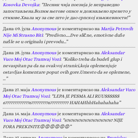
Kosovka Devojka
:
“Песник чија поезија је неправедно
запостављена.Волим његове описе и доживљено пренето у
стихове.Хвала му за све што је дао српској књижевности!”
Дана 09. јула
Anonymous
је коментарисао на
Marija Petrovih
Nije Mi Strasno Biti
:
“Predivno.....Dve slične, emotivne duše
našle se u originalu i prevodu...”
Дана 28. јуна
Anonymous
је коментарисао на
Aleksandar
Vuco Moj Otac Tramvaj Vozi
:
“Koliko treba da budeš glup i
nevaspitan pa da na ovakvoj stranici,koja oplemenjuje
ostavljas komentare poput ovih gore.Umesto da se oplemene,
…”
Дана 27. маја
Anonymous
је коментарисао на
Aleksandar Vuco
Moj Otac Tramvaj Vozi
:
“LEPA JE PESMA ALI RUUSSSSSS
67777777777777677777777767777777777 HAHAHhhHahahahaha”
Дана 14. маја
Anonymous
је коментарисао на
Aleksandar
Vuco Moj Otac Tramvaj Vozi
:
“676767676767676767676767 NIJE
FORA PREKINITE😡😡😡😡😡😡”
Дана 27. априла
Anonymous
је коментарисао на
Branislav