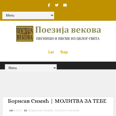
Lat
«
•»
Ћир
Борисав Симић | МОЛИТВА ЗА ТЕБЕ
on
6.9.19
in
Борисав Симић
,
Српска поезија