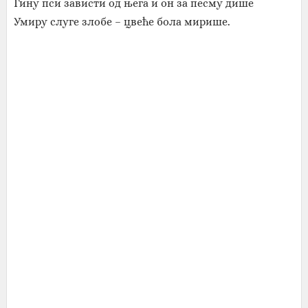
Гину пси зависти од њега и он за песму дише
Умиру слуге злобе – цвеће бола мирише.