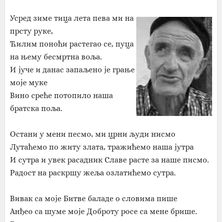
Усред зиме тица лета пева ми на
прсту руке,
Ћилим поноћи растегао се, пуца
на њему
бесмртна воља.
И јуче и данас запаљено је грање
моје муке
Вино среће потопило наша
братска поља.
Остани у мени песмо, ми црни људи нисмо
Лутаћемо по житу злата, тражићемо наша јутра
И сутра и увек расадник Славе расте за наше писмо.
Радост на раскршу жеља озлатићемо сутра.
Вивак са моје Битве баладе о словима пише
Анђео са шуме моје Доброту росе са мене брише.