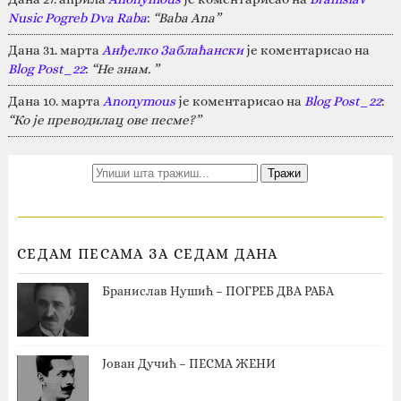
Nusic Pogreb Dva Raba
:
“Baba Ana”
Дана 31. марта
Анђелко Заблаћански
је коментарисао на
Blog Post_22
:
“Не знам. ”
Дана 10. марта
Anonymous
је коментарисао на
Blog Post_22
:
“Ко је преводилац ове песме?”
СЕДАМ ПЕСАМА ЗА СЕДАМ ДАНА
Бранислав Нушић – ПОГРЕБ ДВА РАБА
Јован Дучић – ПЕСМА ЖЕНИ