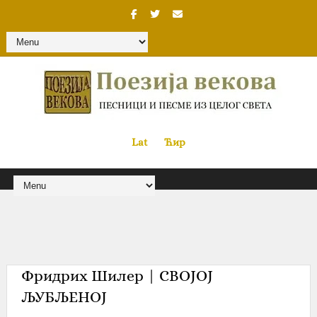
Lat
«
•»
Ћир
Фридрих Шилер‎ | СВОЈОЈ
ЉУБЉЕНОЈ