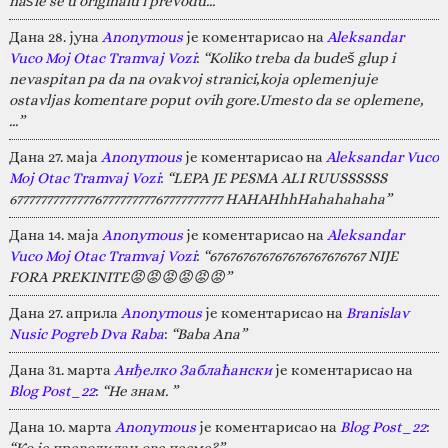
našle se u originalu i prevodu...”
Дана 28. јуна
Anonymous
је коментарисао на
Aleksandar
Vuco Moj Otac Tramvaj Vozi
:
“Koliko treba da budeš glup i
nevaspitan pa da na ovakvoj stranici,koja oplemenjuje
ostavljas komentare poput ovih gore.Umesto da se oplemene,
…”
Дана 27. маја
Anonymous
је коментарисао на
Aleksandar Vuco
Moj Otac Tramvaj Vozi
:
“LEPA JE PESMA ALI RUUSSSSSS
67777777777777677777777767777777777 HAHAHhhHahahahaha”
Дана 14. маја
Anonymous
је коментарисао на
Aleksandar
Vuco Moj Otac Tramvaj Vozi
:
“676767676767676767676767 NIJE
FORA PREKINITE😡😡😡😡😡😡”
Дана 27. априла
Anonymous
је коментарисао на
Branislav
Nusic Pogreb Dva Raba
:
“Baba Ana”
Дана 31. марта
Анђелко Заблаћански
је коментарисао на
Blog Post_22
:
“Не знам. ”
Дана 10. марта
Anonymous
је коментарисао на
Blog Post_22
:
“Ко је преводилац ове песме?”