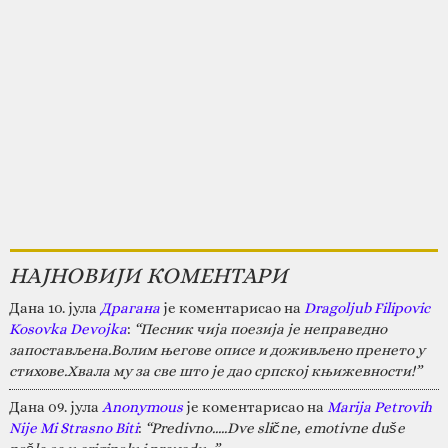
НАЈНОВИЈИ КОМЕНТАРИ
Дана 10. јула
Драгана
је коментарисао на
Dragoljub Filipovic
Kosovka Devojka
:
“Песник чија поезија је неправедно
запостављена.Волим његове описе и доживљено пренето у
стихове.Хвала му за све што је дао српској књижевности!”
Дана 09. јула
Anonymous
је коментарисао на
Marija Petrovih
Nije Mi Strasno Biti
:
“Predivno.....Dve slične, emotivne duše