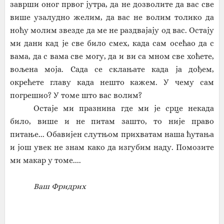
заврши оног првог јутра, да не дозволите да вас све
више узалудно желим, да вас не волим толико да
ноћу молим звезде да ме не раздвајају од вас. Остају
ми дани кад је све било смех, када сам осећао да с
вама, да с вама све могу, да и ви са мном све хо
ћ
ете,
вољена моја. Сада се склањате када ја дођем,
окрећете главу када нешто кажем. У чему сам
погрешио? У томе што вас волим?
Остаје ми празнина где ми је срце некада
било, више и не питам зашто, то није право
питање...
О
бавијен слутњом прихватам наша ћутања
и јо
ш
увек не знам како да изгубим наду
. П
омозите
ми макар у томе....
Ваш Фридрих