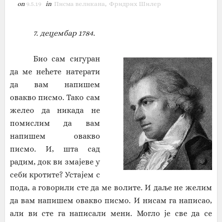
on
9.5.19
in
Писма великана
,
Фридрих Шилер
7. децембар 1784.
Био сам сигуран
да ме нећете натерати
да вам напишем
овакво писмо. Тако сам
желео да никада не
по
мислим
да вам
напишем овакво
писмо. И, шта сад
радим, док ви змајеве у
себи кротите? Устајем с
пода, а говорили сте да ме волите. И даље не желим
да вам напишем овакво писмо. И нисам га написао,
али ви сте га написали мени. Могло је све да се