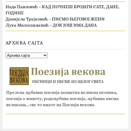
Нада Павловић – КАД ПОЧНЕШ БРОЈАТИ САТЕ, ДАНЕ,
ГОДИНЕ
Данијела Трајковић – ПИСМО ЊЕГОВОЈ ЖЕНИ
Лука Милосављевић – ДОК ЈОШ ИМА ДАНА
АРХИВА САЈТА
Прелепа љубавна поезија познатих великих песника,
поезија о животу, родољубива поезија, љубавна писма
великана... све то имате на Поезији векова.