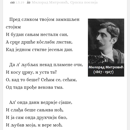
on
1.5.19
in
Милорад Митровић
,
Српска поезија
Пред сликом твојом замишљен
стојим
И будан сањам нестали сан,
А срце дршће кôслаби листак,
Кад једном стигне јесењи дан.
Да л' љубљах некад пламене очи,
И косу црну, и уста та?
О, кад то беше? Сећам се, сећам,
Од тада прође векова тма.
Ал' онда дани ведрије сјаше,
И слађа беше сањива ноћ,
И ја сам онда друкчији био,
И љубав моја, и вере моћ.