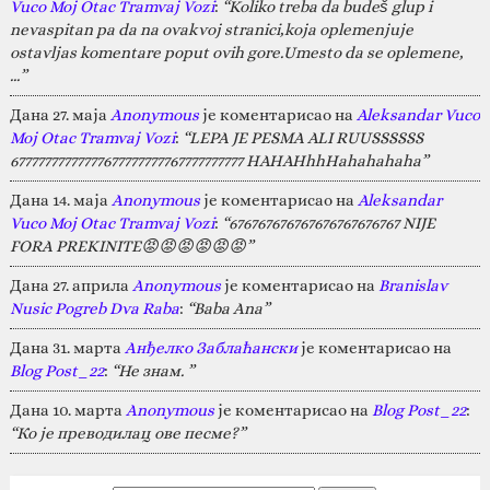
Vuco Moj Otac Tramvaj Vozi
:
“Koliko treba da budeš glup i
nevaspitan pa da na ovakvoj stranici,koja oplemenjuje
ostavljas komentare poput ovih gore.Umesto da se oplemene,
…”
Дана 27. маја
Anonymous
је коментарисао на
Aleksandar Vuco
Moj Otac Tramvaj Vozi
:
“LEPA JE PESMA ALI RUUSSSSSS
67777777777777677777777767777777777 HAHAHhhHahahahaha”
Дана 14. маја
Anonymous
је коментарисао на
Aleksandar
Vuco Moj Otac Tramvaj Vozi
:
“676767676767676767676767 NIJE
FORA PREKINITE😡😡😡😡😡😡”
Дана 27. априла
Anonymous
је коментарисао на
Branislav
Nusic Pogreb Dva Raba
:
“Baba Ana”
Дана 31. марта
Анђелко Заблаћански
је коментарисао на
Blog Post_22
:
“Не знам. ”
Дана 10. марта
Anonymous
је коментарисао на
Blog Post_22
:
“Ко је преводилац ове песме?”