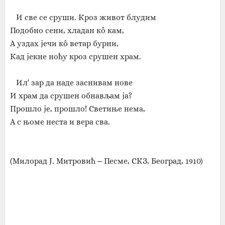
И све се сруши. Кроз живот блудим
Подобно сени, хладан кô кам,
А уздах јечи кô ветар бурни,
Кад јекне ноћу кроз срушен храм.
Ил' зар да наде заснивам нове
И храм да срушен обнављам ја?
Прошло је, прошло! Светиње нема,
А с њоме неста и вера сва.
(Милорад Ј. Митровић ‒ Песме, СКЗ, Београд, 1910)