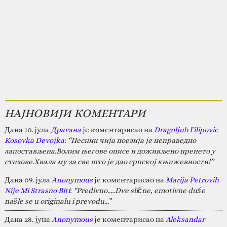
НАЈНОВИЈИ КОМЕНТАРИ
Дана 10. јула
Драгана
је коментарисао на
Dragoljub Filipovic
Kosovka Devojka
:
“Песник чија поезија је неправедно
запостављена.Волим његове описе и доживљено пренето у
стихове.Хвала му за све што је дао српској књижевности!”
Дана 09. јула
Anonymous
је коментарисао на
Marija Petrovih
Nije Mi Strasno Biti
:
“Predivno.....Dve slične, emotivne duše
našle se u originalu i prevodu...”
Дана 28. јуна
Anonymous
је коментарисао на
Aleksandar