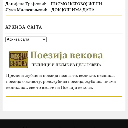
Данијела Трајковић – ПИСМО ЊЕГОВОЈ ЖЕНИ
Лука Милосављевић – ДОК ЈОШ ИМА ДАНА
АРХИВА САЈТА
Прелепа љубавна поезија познатих великих песника,
поезија о животу, родољубива поезија, љубавна писма
великана... све то имате на Поезији векова.