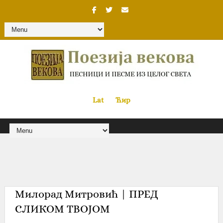
Lat
«
•»
Ћир
Милорад Митровић | ПРЕД
СЛИКОМ ТВОЈОМ