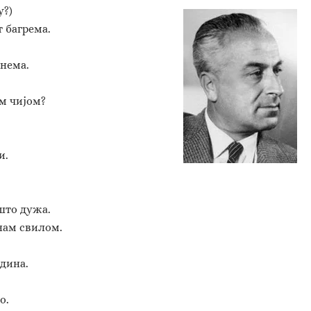
у?)
 багрема.
 нема.
м чијом?
.
и.
што дужа.
нам свилом.
едина.
о.