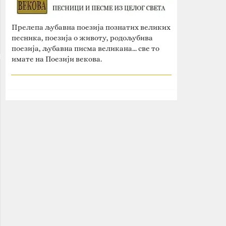
Прелепа љубавна поезија познатих великих
песника, поезија о животу, родољубива
поезија, љубавна писма великана... све то
имате на Поезији векова.