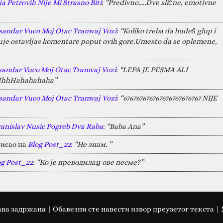
a Petrovih Nije Mi Strasno Biti
:
“Predivno.....Dve slične, emotivne
sandar Vuco Moj Otac Tramvaj Vozi
:
“Koliko treba da budeš glup i
juje ostavljas komentare poput ovih gore.Umesto da se oplemene,
sandar Vuco Moj Otac Tramvaj Vozi
:
“LEPA JE PESMA ALI
HAHhhHahahahaha”
sandar Vuco Moj Otac Tramvaj Vozi
:
“676767676767676767676767 NIJE
ranislav Nusic Pogreb Dva Raba
:
“Baba Ana”
исао на
Blog Post_22
:
“Не знам. ”
og Post_22
:
“Ко је преводилац ове песме?”
ава задржана | Oбавезни сте навести извор преузетог текста |