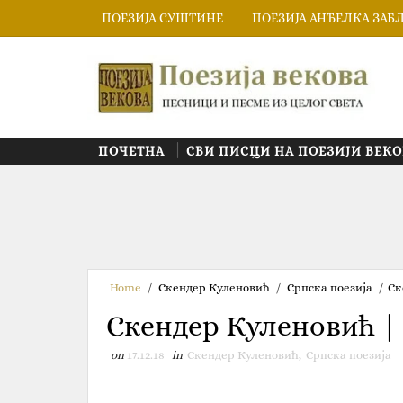
ПОЕЗИЈА СУШТИНЕ
ПОЕЗИЈА АНЂЕЛКА ЗАБ
ПОЧЕТНА
СВИ ПИСЦИ НА ПОЕЗИЈИ ВЕКО
Home
/
Скендер Куленовић
/
Српска поезија
/
Ск
Скендер Куленовић 
on
17.12.18
in
Скендер Куленовић
,
Српска поезија