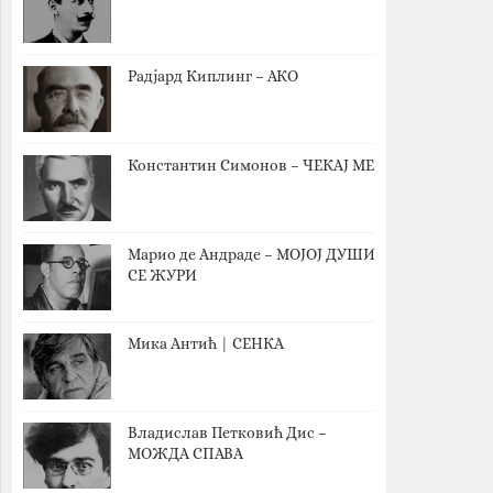
Радјард Киплинг – АКО
Константин Симонов – ЧЕКАЈ МЕ
Марио де Андраде – МОЈОЈ ДУШИ
СЕ ЖУРИ
Мика Антић | СЕНКА
Владислав Петковић Дис –
МОЖДА СПАВА