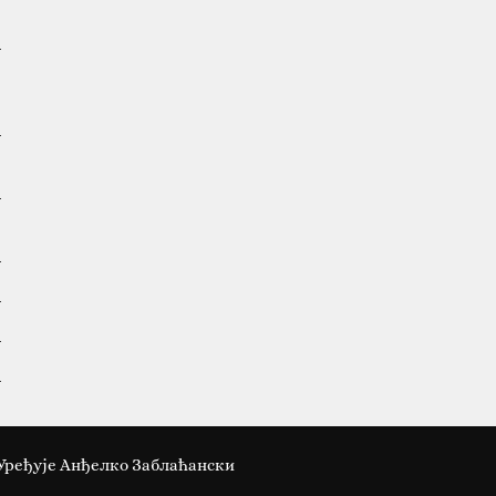
Уређује Анђелко Заблаћански