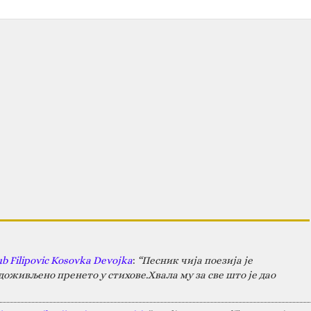
ub Filipovic Kosovka Devojka
:
“Песник чија поезија је
оживљено пренето у стихове.Хвала му за све што је дао