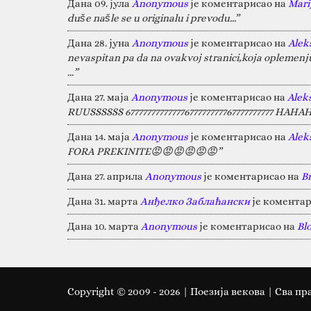
Дана 09. јула
Anonymous
је коментарисао на
Marij
duše našle se u originalu i prevodu...”
Дана 28. јуна
Anonymous
је коментарисао на
Alek
nevaspitan pa da na ovakvoj stranici,koja oplemen
…”
Дана 27. маја
Anonymous
је коментарисао на
Alek
RUUSSSSSS 67777777777777677777777767777777777 HA
Дана 14. маја
Anonymous
је коментарисао на
Alek
FORA PREKINITE😡😡😡😡😡😡”
Дана 27. априла
Anonymous
је коментарисао на
B
Дана 31. марта
Анђелко Заблаћански
је коментар
Дана 10. марта
Anonymous
је коментарисао на
Bl
Copyright © 2009 -
2026
| Поезија векова | Сва пр