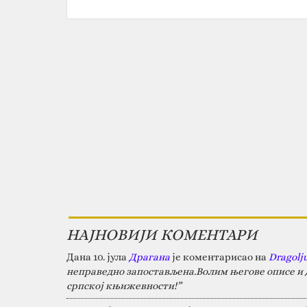
НАЈНОВИЈИ КОМЕНТАРИ
Дана 10. јула
Драгана
је коментарисао на
Dragolj
неправедно запостављена.Волим његове описе и д
српској књижевности!”