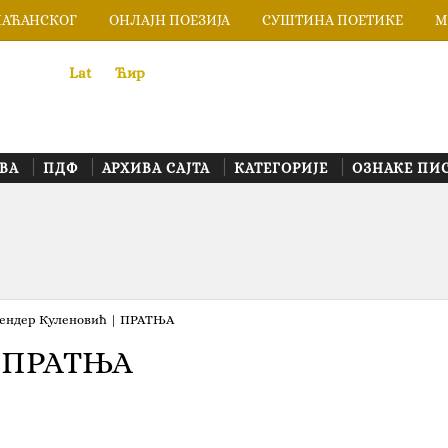
ЛАЋАНСКОГ
ОНЛАЈН ПОЕЗИЈА
СУШТИНА ПОЕТИКЕ
М
Lat
«
•»
Ћир
ВА
ПДФ
АРХИВА САЈТА
КАТЕГОРИЈЕ
ОЗНАКЕ ПИ
ендер Куленовић | ПРАТЊА
| ПРАТЊА