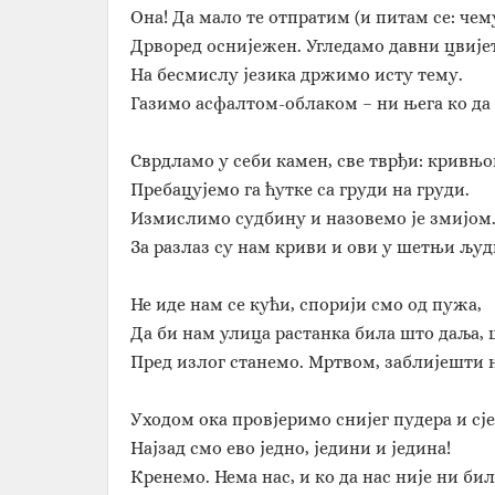
Она! Да мало те отпратим (и питам се: чем
Дрворед оснијежен. Угледамо давни цвијет
На бесмислу језика држимо исту тему.
Газимо асфалтом-облаком – ни њега ко да
Сврдламо у себи камен, све тврђи: кривњо
Пребацујемо га ћутке са груди на груди.
Измислимо судбину и назовемо је змијом
За разлаз су нам криви и ови у шетњи људ
Не иде нам се кући, спорији смо од пужа,
Да би нам улица растанка била што даља, 
Пред излог станемо. Мртвом, заблијешти 
Уходом ока провјеримо снијег пудера и сј
Најзад смо ево једно, једини и једина!
Кренемо. Нема нас, и ко да нас није ни бил