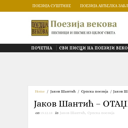
ПОЕЗИЈА СУШТИНЕ
ПОЕЗИЈА АНЂЕЛКА ЗАБ
ПОЧЕТНА
СВИ ПИСЦИ НА ПОЕЗИЈИ ВЕКО
Home
/
Јаков Шантић
/
Српска поезија
/
Јаков 
Јаков Шантић – ОТ
on
19.12.18
in
Јаков Шантић
,
Српска поезија