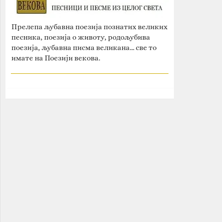
Прелепа љубавна поезија познатих великих
песника, поезија о животу, родољубива
поезија, љубавна писма великана... све то
имате на Поезији векова.