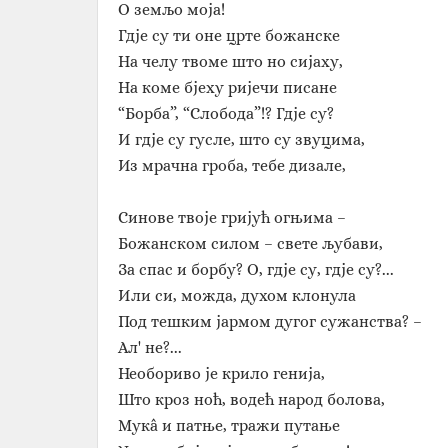
О земљо моја!
Гдје су ти оне црте божанске
На челу твоме што но сијаху,
На коме бјеху ријечи писане
“Борба”, “Слобода”!? Гдје су?
И гдје су гусле, што су звуцима,
Из мрачна гроба, тебе дизале,
Синове твоје гријућ огњима –
Божанском силом – свете љубави,
За спас и борбу? О, гдје су, гдје су?...
Или си, можда, духом клонула
Под тешким јармом дугог сужанства? –
Ал' не?...
Необориво је крило генија,
Што кроз ноћ, водећ народ болова,
Мукâ и патње, тражи путање