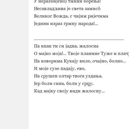
У неразбијеној тмини борења!
Несавладљива је света замисô
Великог Вожда, с чијим ријечима
Једини израз грмну народа!...
..............................................................................
Па ипак ти си јадна, жалосна
О мајко моја!... Твоје планине Туже и плачу
На изворима Кукају виле, очајно, болно...
И моје сузе падају, ево,
На срушен олтар твога уздања,
Јер боли сина, боли у срцу,
Кад мајку своју види жалосну...