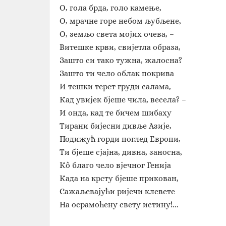
О, гола брда, голо камење,
О, мрачне горе небом љубљене,
О, земљо света мојих очева, –
Витешке крви, свијетла образа,
Зашто си тако тужна, жалосна?
Зашто ти чело облак покрива
И тешки терет груди салама,
Кад увијек бјеше чила, весела? –
И онда, кад те бичем шибаху
Тирани бијесни дивље Азије,
Подижућ горди поглед Европи,
Ти бјеше сјајна, дивна, заносна,
Кô благо чело вјечног Генија
Када на крсту бјеше прикован,
Сажаљевајући ријечи клевете
На осрамоћену свету истину!...