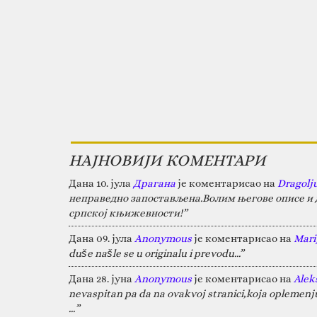
НАЈНОВИЈИ КОМЕНТАРИ
Дана 10. јула
Драгана
је коментарисао на
Dragolj
неправедно запостављена.Волим његове описе и д
српској књижевности!”
Дана 09. јула
Anonymous
је коментарисао на
Marij
duše našle se u originalu i prevodu...”
Дана 28. јуна
Anonymous
је коментарисао на
Alek
nevaspitan pa da na ovakvoj stranici,koja oplemen
…”