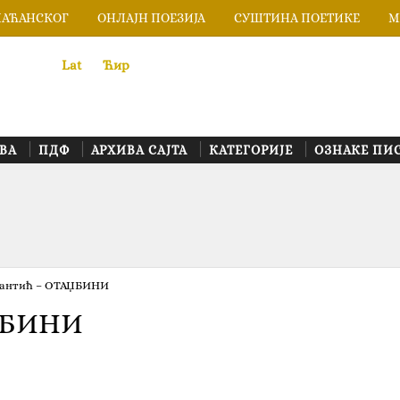
ЛАЋАНСКОГ
ОНЛАЈН ПОЕЗИЈА
СУШТИНА ПОЕТИКЕ
М
Lat
«
•»
Ћир
ВА
ПДФ
АРХИВА САЈТА
КАТЕГОРИЈЕ
ОЗНАКЕ ПИ
Шантић – ОТАЏБИНИ
АЏБИНИ