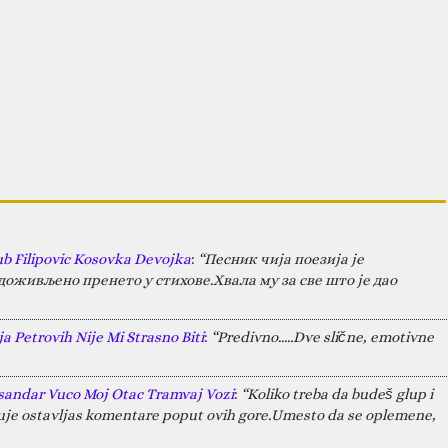
ub Filipovic Kosovka Devojka
:
“Песник чија поезија је
оживљено пренето у стихове.Хвала му за све што је дао
a Petrovih Nije Mi Strasno Biti
:
“Predivno.....Dve slične, emotivne
sandar Vuco Moj Otac Tramvaj Vozi
:
“Koliko treba da budeš glup i
juje ostavljas komentare poput ovih gore.Umesto da se oplemene,