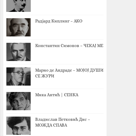
Радјард Киплинг – АКО
Константин Симонов – ЧЕКАЈ МЕ
Марио де Андраде – МОЈОЈ ДУШИ
СЕ ЖУРИ
Мика Антић | СЕНКА
Владислав Петковић Дис –
МОЖДА СПАВА