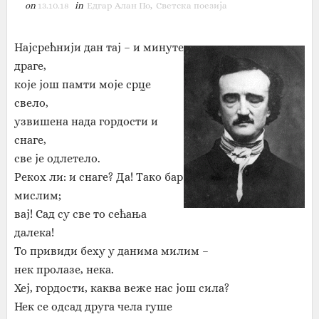
on
13.10.18
in
Едгар Алан По
,
Светска поезија
Најсрећнији дан тај – и минуте
драге,
које још памти моје срце
свело,
узвишена нада гордости и
снаге,
све је одлетело.
Рекох ли: и снаге? Да! Tако бар
мислим;
вај! Сад су све то сећања
далека!
То привиди беху у данима милим –
нек пролазе, нека.
Хеј, гордости, каква веже нас још сила?
Нек се одсад друга чела гуше