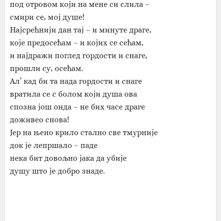
под отровом који на мене си слила –
смири се, мој душе!
Најсрећнији дан тај – и минуте драге,
које предосећам – и којих се сећам,
и најдражи поглед гордости и снаге,
прошли су, осећам.
Ал’ кад би та нада гордости и снаге
вратила се с болом који душа ова
спозна још онда – не бих часе драге
доживео снова!
Јер на њено крило стално све тмурније
док је лепршало – паде
нека бит довољно јака да убије
душу што је добро знаде.