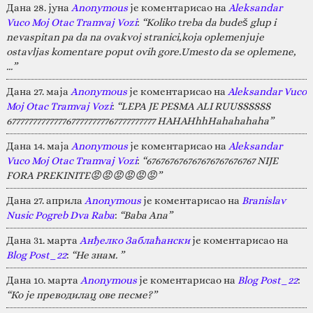
Дана 28. јуна
Anonymous
је коментарисао на
Aleksandar
Vuco Moj Otac Tramvaj Vozi
:
“Koliko treba da budeš glup i
nevaspitan pa da na ovakvoj stranici,koja oplemenjuje
ostavljas komentare poput ovih gore.Umesto da se oplemene,
…”
Дана 27. маја
Anonymous
је коментарисао на
Aleksandar Vuco
Moj Otac Tramvaj Vozi
:
“LEPA JE PESMA ALI RUUSSSSSS
67777777777777677777777767777777777 HAHAHhhHahahahaha”
Дана 14. маја
Anonymous
је коментарисао на
Aleksandar
Vuco Moj Otac Tramvaj Vozi
:
“676767676767676767676767 NIJE
FORA PREKINITE😡😡😡😡😡😡”
Дана 27. априла
Anonymous
је коментарисао на
Branislav
Nusic Pogreb Dva Raba
:
“Baba Ana”
Дана 31. марта
Анђелко Заблаћански
је коментарисао на
Blog Post_22
:
“Не знам. ”
Дана 10. марта
Anonymous
је коментарисао на
Blog Post_22
:
“Ко је преводилац ове песме?”