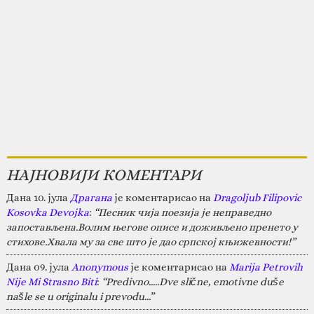
НАЈНОВИЈИ КОМЕНТАРИ
Дана 10. јула
Драгана
је коментарисао на
Dragoljub Filipovic
Kosovka Devojka
:
“Песник чија поезија је неправедно
запостављена.Волим његове описе и доживљено пренето у
стихове.Хвала му за све што је дао српској књижевности!”
Дана 09. јула
Anonymous
је коментарисао на
Marija Petrovih
Nije Mi Strasno Biti
:
“Predivno.....Dve slične, emotivne duše
našle se u originalu i prevodu...”