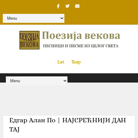
Lat
«
•»
Ћир
Едгар Алан По | НАЈСРЕЋНИЈИ ДАН
ТАЈ