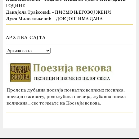
ГОДИНЕ
Данијела Трајковић – ПИСМО ЊЕГОВОЈ ЖЕНИ
Лука Милосављевић – ДОК ЈОШ ИМА ДАНА
АРХИВА САЈТА
Прелепа љубавна поезија познатих великих песника,
поезија о животу, родољубива поезија, љубавна писма
великана... све то имате на Поезији векова.