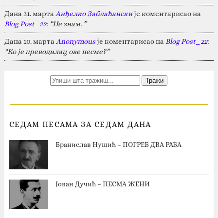
Дана 31. марта
Анђелко Заблаћански
је коментарисао на
Blog Post_22
:
“Не знам. ”
Дана 10. марта
Anonymous
је коментарисао на
Blog Post_22
:
“Ко је преводилац ове песме?”
СЕДАМ ПЕСАМА ЗА СЕДАМ ДАНА
Бранислав Нушић – ПОГРЕБ ДВА РАБА
Јован Дучић – ПЕСМА ЖЕНИ