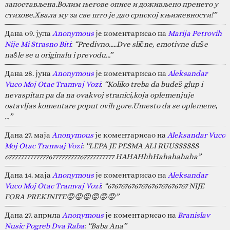
запостављена.Волим његове описе и доживљено пренето у
стихове.Хвала му за све што је дао српској књижевности!”
Дана 09. јула
Anonymous
је коментарисао на
Marija Petrovih
Nije Mi Strasno Biti
:
“Predivno.....Dve slične, emotivne duše
našle se u originalu i prevodu...”
Дана 28. јуна
Anonymous
је коментарисао на
Aleksandar
Vuco Moj Otac Tramvaj Vozi
:
“Koliko treba da budeš glup i
nevaspitan pa da na ovakvoj stranici,koja oplemenjuje
ostavljas komentare poput ovih gore.Umesto da se oplemene,
…”
Дана 27. маја
Anonymous
је коментарисао на
Aleksandar Vuco
Moj Otac Tramvaj Vozi
:
“LEPA JE PESMA ALI RUUSSSSSS
67777777777777677777777767777777777 HAHAHhhHahahahaha”
Дана 14. маја
Anonymous
је коментарисао на
Aleksandar
Vuco Moj Otac Tramvaj Vozi
:
“676767676767676767676767 NIJE
FORA PREKINITE😡😡😡😡😡😡”
Дана 27. априла
Anonymous
је коментарисао на
Branislav
Nusic Pogreb Dva Raba
:
“Baba Ana”