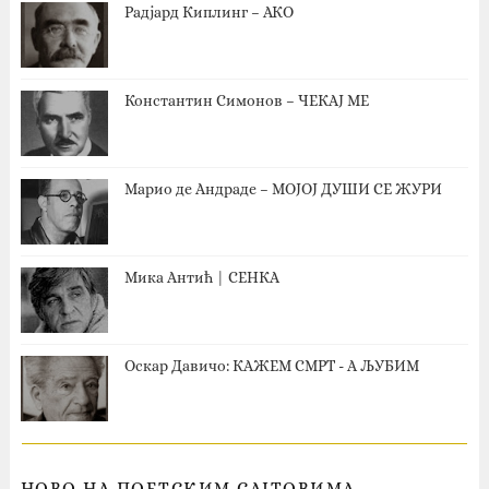
Радјард Киплинг – АКО
Константин Симонов – ЧЕКАЈ МЕ
Марио де Андраде – МОЈОЈ ДУШИ СЕ ЖУРИ
Мика Антић | СЕНКА
Оскар Давичо‎: КАЖЕМ СМРТ - А ЉУБИМ
НОВО НА ПОЕТСКИМ САЈТОВИМА