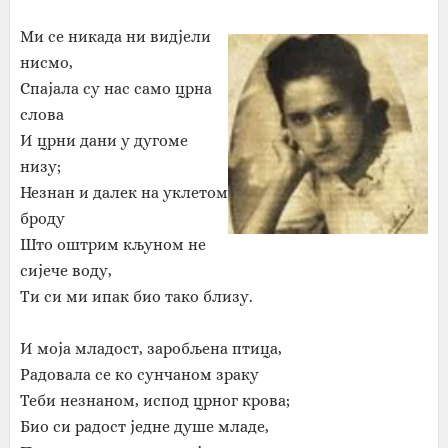
Ми се никада ни видјели
нисмо,
Спајала су нас само црна
слова
И црни дани у дугоме
низу;
Незнан и далек на уклетом
броду
Што оштрим кљуном не
сијече воду,
Ти си ми ипак био тако близу.
И моја младост, заробљена птица,
Радовала се ко сунчаном зраку
Теби незнаном, испод црног крова;
Био си радост једне душе младе,