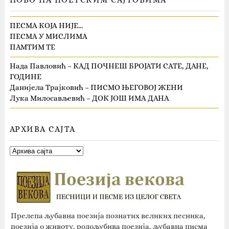
ПЕСМА КОЈА НИЈЕ…
ПЕСМА У МИСЛИМА
ПАМТИМ ТЕ
Нада Павловић – КАД ПОЧНЕШ БРОЈАТИ САТЕ, ДАНЕ,
ГОДИНЕ
Данијела Трајковић – ПИСМО ЊЕГОВОЈ ЖЕНИ
Лука Милосављевић – ДОК ЈОШ ИМА ДАНА
АРХИВА САЈТА
Прелепа љубавна поезија познатих великих песника,
поезија о животу, родољубива поезија, љубавна писма