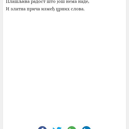
Плашљива радост што још нема наде,
И златна прича измеђ црних слова.