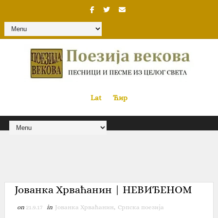
Lat
«
•»
Ћир
Јованка Хрваћанин | НЕВИЂЕНОМ
on
21.9.17
in
Јованка Хрваћанин
,
Српска поезија