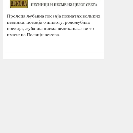
Прелепа љубавна поезија познатих великих
песника, поезија о животу, родољубива
поезија, љубавна писма великана... све то
имате на Поезији векова.