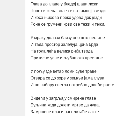
Глава до главе у бледој шаци лежи;
Човек и жена воле се на тамној звезди
И коса њихова преко удова док језди
Роне се грумени крви све тежи и тежи.
У мраку долази близу оно што нестане
И тада простор залелуја црна брда
На гола леђа велика риба тврда
Притисне усне и љубав ока престане.
У пољу где ветар ломи суве траве
Отвара се до зоре у земљи јама глува
И по набору светла потребно дрвеће расте.
Видећи у загрљају смирене главе
Буљина када долети мртве да чува,
Замршене власи расплитаће ласте