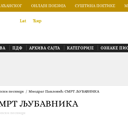
ЛАЋАНСКОГ
ОНЛАЈН ПОЕЗИЈА
СУШТИНА ПОЕТИКЕ
М
Lat
«
•»
Ћир
ВА
ПДФ
АРХИВА САЈТА
КАТЕГОРИЈЕ
ОЗНАКЕ ПИ
пски песници
/
Миодраг Павловић: СМРТ ЉУБАВНИКА
 СМРТ ЉУБАВНИКА
рпски песници