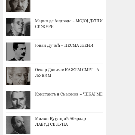
Марио де Андраде – МОЈОЈ ДУШИ
СЕ ЖУРИ
Јован Дучић – ПЕСМА ЖЕНИ
Оскар Давичо‎: КАЖЕМ СМРТ - А
ЉУБИМ
Константин Симонов – ЧЕКАЈ МЕ
Милан Кујунџић Абердар –
ЛАБУД СЕ КУПА