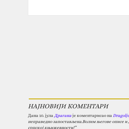
НАЈНОВИЈИ КОМЕНТАРИ
Дана 10. јула
Драгана
је коментарисао на
Dragolj
неправедно запостављена.Волим његове описе и д
српској књижевности!”