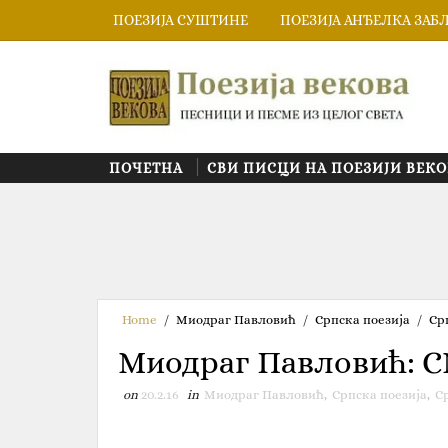
ПОЕЗИЈА СУШТИНЕ
ПОЕЗИЈА АНЂЕЛКА ЗАБ
ПОЧЕТНА
СВИ ПИСЦИ НА ПОЕЗИЈИ ВЕКО
Home
/
Миодраг Павловић
/
Српска поезија
/
Ср
Миодраг Павловић:
on
20.2.16
in
Миодраг Павловић
,
Српска поезија
,
С