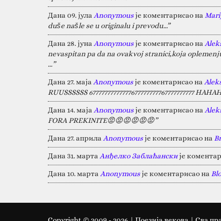
Дана 09. јула
Anonymous
је коментарисао на
Marij
duše našle se u originalu i prevodu...”
Дана 28. јуна
Anonymous
је коментарисао на
Alek
nevaspitan pa da na ovakvoj stranici,koja oplemen
…”
Дана 27. маја
Anonymous
је коментарисао на
Alek
RUUSSSSSS 67777777777777677777777767777777777 HA
Дана 14. маја
Anonymous
је коментарисао на
Alek
FORA PREKINITE😡😡😡😡😡😡”
Дана 27. априла
Anonymous
је коментарисао на
B
Дана 31. марта
Анђелко Заблаћански
је коментар
Дана 10. марта
Anonymous
је коментарисао на
Bl
Copyright © 2009 -
2026
| Поезија векова | Сва пр