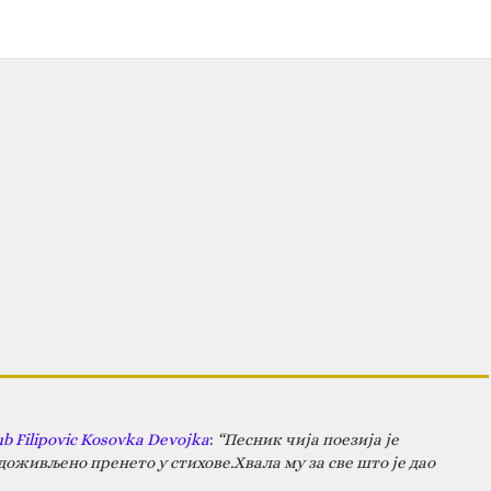
ub Filipovic Kosovka Devojka
:
“Песник чија поезија је
оживљено пренето у стихове.Хвала му за све што је дао