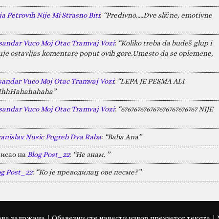
a Petrovih Nije Mi Strasno Biti
:
“Predivno.....Dve slične, emotivne
sandar Vuco Moj Otac Tramvaj Vozi
:
“Koliko treba da budeš glup i
juje ostavljas komentare poput ovih gore.Umesto da se oplemene,
sandar Vuco Moj Otac Tramvaj Vozi
:
“LEPA JE PESMA ALI
HAHhhHahahahaha”
sandar Vuco Moj Otac Tramvaj Vozi
:
“676767676767676767676767 NIJE
ranislav Nusic Pogreb Dva Raba
:
“Baba Ana”
исао на
Blog Post_22
:
“Не знам. ”
og Post_22
:
“Ко је преводилац ове песме?”
ава задржана | Oбавезни сте навести извор преузетог текста |