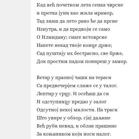
Кад већ почетком лета сенка чврсне
и протка јуни као жила мрамор,
Тад знаш да лето рано ће да прсне
Изнутра, и да предвоји се само
О Илиндану; снаге истоврсне
Напете некад твоје конце држе;
Сад пуштају их бестрасно, све брже,
Док простим падом пониреш у замор.
Ветар у празној чаши на тераси
Са предвечерјем слаже се у талог.
Лептир у срцу. И осећаш да си
И одступницу предао у залог
Одсутној некој милости. На траси
Што увире у обзор, сјај даљине
Већ руби невид, и облак прашине
За коњаником који носи налог.