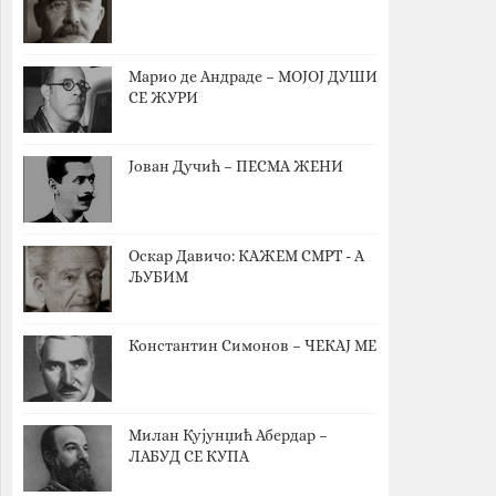
Марио де Андраде – МОЈОЈ ДУШИ
СЕ ЖУРИ
Јован Дучић – ПЕСМА ЖЕНИ
Оскар Давичо‎: КАЖЕМ СМРТ - А
ЉУБИМ
Константин Симонов – ЧЕКАЈ МЕ
Милан Кујунџић Абердар –
ЛАБУД СЕ КУПА