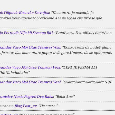
ub Filipovic Kosovka Devojka
:
“Песник чија поезија је
оживљено пренето у стихове.Хвала му за све што је дао
a Petrovih Nije Mi Strasno Biti
:
“Predivno.....Dve slične, emotivne
sandar Vuco Moj Otac Tramvaj Vozi
:
“Koliko treba da budeš glup i
juje ostavljas komentare poput ovih gore.Umesto da se oplemene,
sandar Vuco Moj Otac Tramvaj Vozi
:
“LEPA JE PESMA ALI
HAHhhHahahahaha”
sandar Vuco Moj Otac Tramvaj Vozi
:
“676767676767676767676767 NIJE
ranislav Nusic Pogreb Dva Raba
:
“Baba Ana”
исао на
Blog Post_22
:
“Не знам. ”
og Post_22
:
“Ко је преводилац ове песме?”