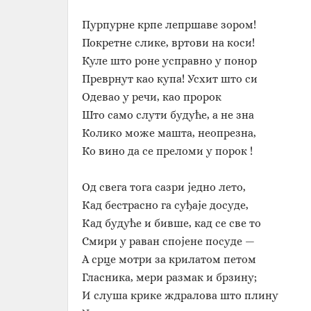
Пурпурне крпе лепршаве зором!
Покретне слике, вртови на коси!
Куле што роне усправно у понор
Преврнут као купа! Усхит што си
Одевао у речи, као пророк
Што само слути будуће, а не зна
Колико може машта, неопрезна,
Ко вино да се преломи у порок !
Од свега тога сазри једно лето,
Кад бестрасно га суђаје досуде,
Кад будуће и бивше, кад се све то
Смири у раван спојене посуде —
А срце мотри за крилатом петом
Гласника, мери размак и брзину;
И слуша крике ждралова што плину