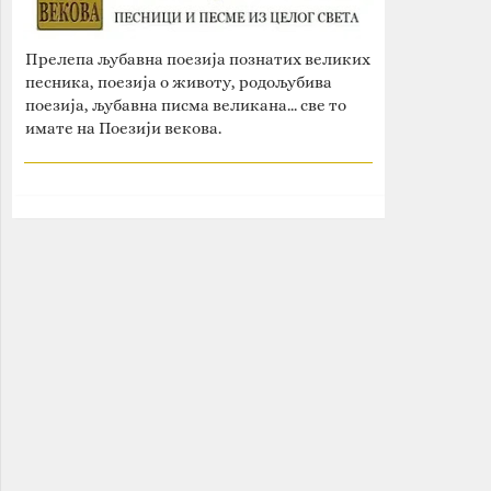
Прелепа љубавна поезија познатих великих
песника, поезија о животу, родољубива
поезија, љубавна писма великана... све то
имате на Поезији векова.