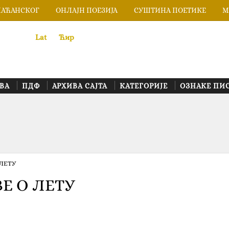
ЛАЋАНСКОГ
ОНЛАЈН ПОЕЗИЈА
СУШТИНА ПОЕТИКЕ
М
Lat
«
•»
Ћир
ВА
ПДФ
АРХИВА САЈТА
КАТЕГОРИЈЕ
ОЗНАКЕ ПИ
 ЛЕТУ
ВЕ О ЛЕТУ