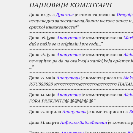
НАЈНОВИЈИ КОМЕНТАРИ
Дана 10. јула
Драгана
је коментарисао на
Dragolj
неправедно запостављена.Волим његове описе и д
српској књижевности!”
Дана 09. јула
Anonymous
је коментарисао на
Marij
duše našle se u originalu i prevodu...”
Дана 28. јуна
Anonymous
је коментарисао на
Alek
nevaspitan pa da na ovakvoj stranici,koja oplemen
…”
Дана 27. маја
Anonymous
је коментарисао на
Alek
RUUSSSSSS 67777777777777677777777767777777777 HA
Дана 14. маја
Anonymous
је коментарисао на
Alek
FORA PREKINITE😡😡😡😡😡😡”
Дана 27. априла
Anonymous
је коментарисао на
B
Дана 31. марта
Анђелко Заблаћански
је коментар
Дана 10. марта
Anonymous
је коментарисао на
Bl