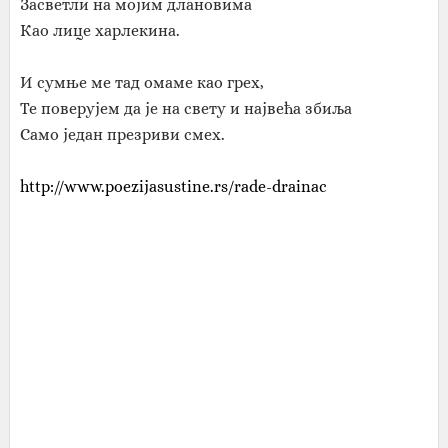
Засветли на мојим длановима
Као лице харлекина.
И сумње ме тад омаме као грех,
Те поверујем да је на свету и највећа збиља
Само један презриви смех.
http://www.poezijasustine.rs/rade-drainac