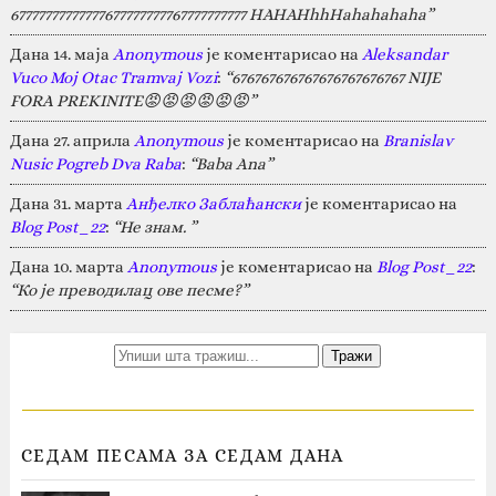
67777777777777677777777767777777777 HAHAHhhHahahahaha”
Дана 14. маја
Anonymous
је коментарисао на
Aleksandar
Vuco Moj Otac Tramvaj Vozi
:
“676767676767676767676767 NIJE
FORA PREKINITE😡😡😡😡😡😡”
Дана 27. априла
Anonymous
је коментарисао на
Branislav
Nusic Pogreb Dva Raba
:
“Baba Ana”
Дана 31. марта
Анђелко Заблаћански
је коментарисао на
Blog Post_22
:
“Не знам. ”
Дана 10. марта
Anonymous
је коментарисао на
Blog Post_22
:
“Ко је преводилац ове песме?”
СЕДАМ ПЕСАМА ЗА СЕДАМ ДАНА