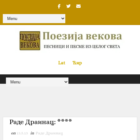
Lat
«
•»
Ћир
Раде Драинац‎: ****
on
13.5.13
in
Раде Драинац