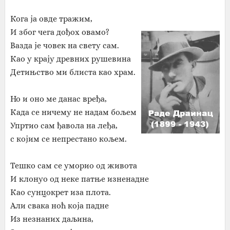
Кога ја овде тражим,
И због чега дођох овамо?
Вазда је човек на свету сам.
Као у крају древних рушевина
Детињство ми блиста као храм.
Но и оно ме данас вређа,
Када се ничему не надам бољем
Упртио сам ђавола на леђа,
с којим се непрестано кољем.
Тешко сам се уморио од живота
И клонуо од неке патње изненадне
Као сунцокрет иза плота.
Али свака ноћ која падне
Из незнаних даљина,