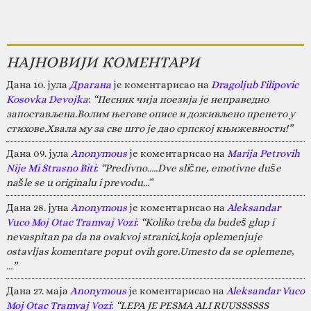
НАЈНОВИЈИ КОМЕНТАРИ
Дана 10. јула
Драгана
је коментарисао на
Dragoljub Filipovic
Kosovka Devojka
:
“Песник чија поезија је неправедно
запостављена.Волим његове описе и доживљено пренето у
стихове.Хвала му за све што је дао српској књижевности!”
Дана 09. јула
Anonymous
је коментарисао на
Marija Petrovih
Nije Mi Strasno Biti
:
“Predivno.....Dve slične, emotivne duše
našle se u originalu i prevodu...”
Дана 28. јуна
Anonymous
је коментарисао на
Aleksandar
Vuco Moj Otac Tramvaj Vozi
:
“Koliko treba da budeš glup i
nevaspitan pa da na ovakvoj stranici,koja oplemenjuje
ostavljas komentare poput ovih gore.Umesto da se oplemene,
…”
Дана 27. маја
Anonymous
је коментарисао на
Aleksandar Vuco
Moj Otac Tramvaj Vozi
:
“LEPA JE PESMA ALI RUUSSSSSS