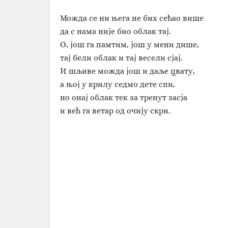
Можда се ни њега не бих сећао више
да с нама није био облак тај.
О, још га памтим, још у мени дише,
тај бели облак и тај весели сјај.
И шљиве можда још и даље цвату,
а њој у крилу седмо дете спи,
но онај облак тек за тренут засја
и већ га ветар од очију скри.