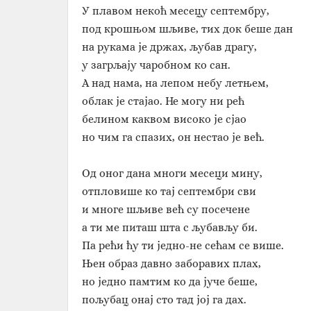
У плавом некоћ месецу септембру,
под крошњом шљиве, тих док беше дан
на рукама је држах, љубав драгу,
у загрљају чаробном ко сан.
А над нама, на лепом небу летњем,
облак је стајао. Не могу ни рећ
белином каквом високо је сјао
но чим га спазих, он нестао је већ.
Од оног дана многи месеци мину,
отпловише ко тај септембри сви
и многе шљиве већ су посечене
а ти ме питаш шта с љубављу би.
Па рећи ћу ти једно-не сећам се више.
Њен образ давно заборавих плах,
но једно памтим ко да јуче беше,
пољубац онај сто тад јој га дах.