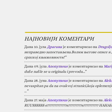
НАЈНОВИЈИ КОМЕНТАРИ
Дана 10. јула
Драгана
је коментарисао на
Dragolj
неправедно запостављена.Волим његове описе и д
српској књижевности!”
Дана 09. јула
Anonymous
је коментарисао на
Marij
duše našle se u originalu i prevodu...”
Дана 28. јуна
Anonymous
је коментарисао на
Alek
nevaspitan pa da na ovakvoj stranici,koja oplemen
…”
Дана 27. маја
Anonymous
је коментарисао на
Alek
RUUSSSSSS 67777777777777677777777767777777777 HA