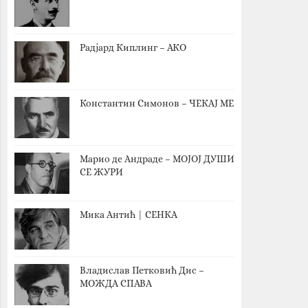
Радјард Киплинг – АКО
Константин Симонов – ЧЕКАЈ МЕ
Марио де Андраде – МОЈОЈ ДУШИ
СЕ ЖУРИ
Мика Антић | СЕНКА
Владислав Петковић Дис –
МОЖДА СПАВА