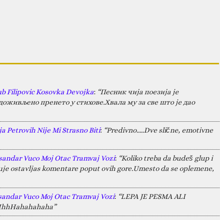
ub Filipovic Kosovka Devojka
:
“Песник чија поезија је
оживљено пренето у стихове.Хвала му за све што је дао
a Petrovih Nije Mi Strasno Biti
:
“Predivno.....Dve slične, emotivne
sandar Vuco Moj Otac Tramvaj Vozi
:
“Koliko treba da budeš glup i
juje ostavljas komentare poput ovih gore.Umesto da se oplemene,
sandar Vuco Moj Otac Tramvaj Vozi
:
“LEPA JE PESMA ALI
HAHhhHahahahaha”