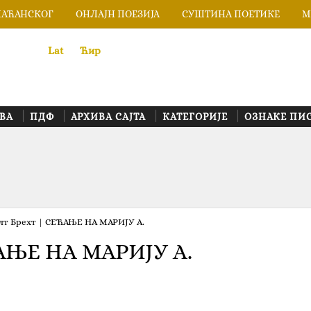
ЛАЋАНСКОГ
ОНЛАЈН ПОЕЗИЈА
СУШТИНА ПОЕТИКЕ
М
Lat
«
•»
Ћир
ВА
ПДФ
АРХИВА САЈТА
КАТЕГОРИЈЕ
ОЗНАКЕ ПИ
лт Брехт | СЕЋАЊЕ НА МАРИЈУ А.
АЊЕ НА МАРИЈУ А.