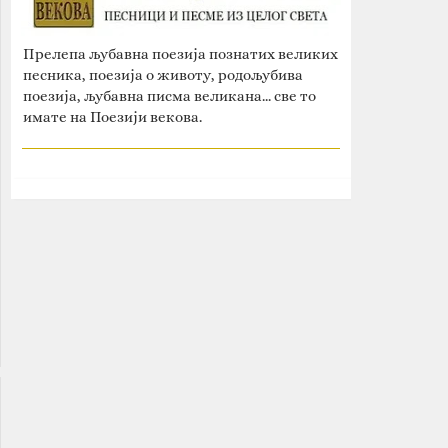
Прелепа љубавна поезија познатих великих
песника, поезија о животу, родољубива
поезија, љубавна писма великана... све то
имате на Поезији векова.