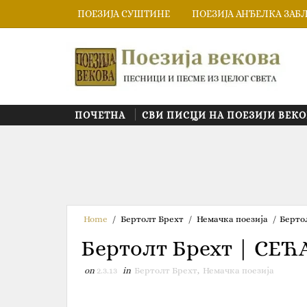
ПОЕЗИЈА СУШТИНЕ
ПОЕЗИЈА АНЂЕЛКА ЗАБ
ПОЧЕТНА
СВИ ПИСЦИ НА ПОЕЗИЈИ ВЕКО
Home
/
Бертолт Брехт
/
Немачка поезија
/
Берто
Бертолт Брехт | СЕЋ
on
2.3.13
in
Бертолт Брехт
,
Немачка поезија