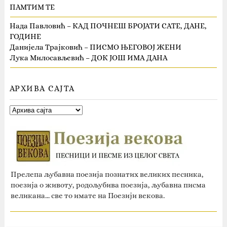
ПАМТИМ ТЕ
Нада Павловић – КАД ПОЧНЕШ БРОЈАТИ САТЕ, ДАНЕ,
ГОДИНЕ
Данијела Трајковић – ПИСМО ЊЕГОВОЈ ЖЕНИ
Лука Милосављевић – ДОК ЈОШ ИМА ДАНА
АРХИВА САЈТА
Прелепа љубавна поезија познатих великих песника,
поезија о животу, родољубива поезија, љубавна писма
великана... све то имате на Поезији векова.