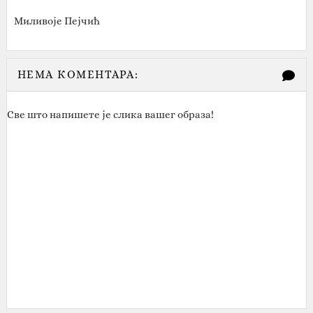
Миливоје Пејчић
НЕМА КОМЕНТАРА:
Све што напишете је слика вашег образа!