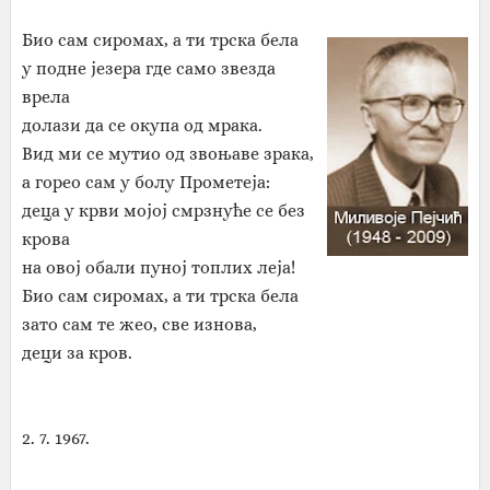
Био сам сиромах, а ти трска бела
у подне језера где само звезда
врела
долази да се окупа од мрака.
Вид ми се мутио од звоњаве зрака,
а горео сам у болу Прометеја:
деца у крви мојој смрзнуће се без
крова
на овој обали пуној топлих леја!
Био сам сиромах, а ти трска бела
зато сам те жео, све изнова,
деци за кров.
2. 7. 1967.