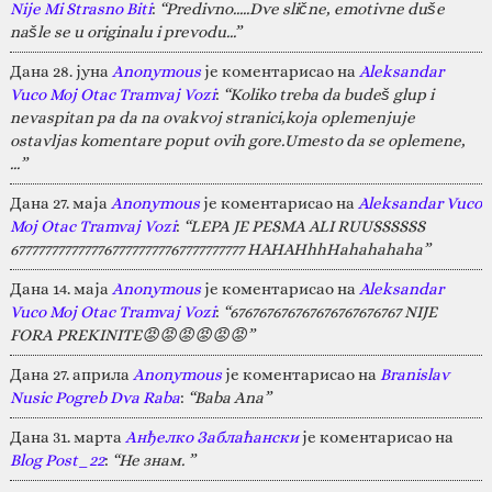
Nije Mi Strasno Biti
:
“Predivno.....Dve slične, emotivne duše
našle se u originalu i prevodu...”
Дана 28. јуна
Anonymous
је коментарисао на
Aleksandar
Vuco Moj Otac Tramvaj Vozi
:
“Koliko treba da budeš glup i
nevaspitan pa da na ovakvoj stranici,koja oplemenjuje
ostavljas komentare poput ovih gore.Umesto da se oplemene,
…”
Дана 27. маја
Anonymous
је коментарисао на
Aleksandar Vuco
Moj Otac Tramvaj Vozi
:
“LEPA JE PESMA ALI RUUSSSSSS
67777777777777677777777767777777777 HAHAHhhHahahahaha”
Дана 14. маја
Anonymous
је коментарисао на
Aleksandar
Vuco Moj Otac Tramvaj Vozi
:
“676767676767676767676767 NIJE
FORA PREKINITE😡😡😡😡😡😡”
Дана 27. априла
Anonymous
је коментарисао на
Branislav
Nusic Pogreb Dva Raba
:
“Baba Ana”
Дана 31. марта
Анђелко Заблаћански
је коментарисао на
Blog Post_22
:
“Не знам. ”