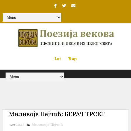
Lat
«
•»
Ћир
Миливоје Пејчић‎: БЕРАЧ ТРСКЕ
on
9.2.13
in
Миливоје Пејчић