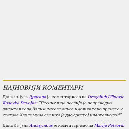
НАЈНОВИЈИ КОМЕНТАРИ
Дана 10. јула
Драгана
је коментарисао на
Dragoljub Filipovic
Kosovka Devojka
:
“Песник чија поезија је неправедно
запостављена.Волим његове описе и доживљено пренето у
стихове.Хвала му за све што је дао српској књижевности!”
Дана 09. јула
Anonymous
је коментарисао на
Marija Petrovih